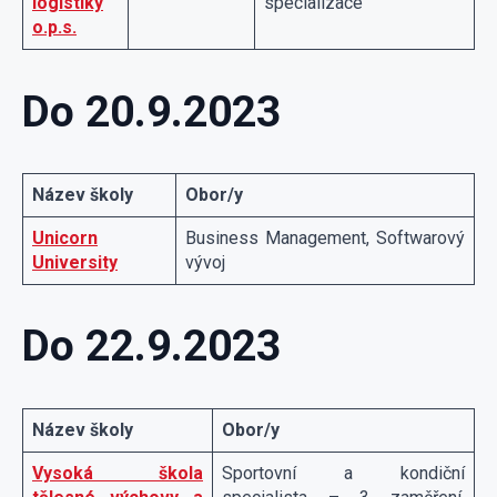
logistiky
specializace
o.p.s.
Do 20.9.2023
Název školy
Obor/y
Unicorn
Business Management, Softwarový
University
vývoj
Do 22.9.2023
Název školy
Obor/y
Vysoká škola
Sportovní a kondiční