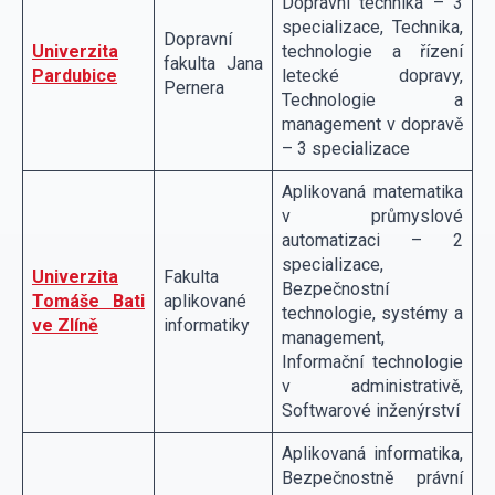
Dopravní technika – 3
specializace, Technika,
Dopravní
Univerzita
technologie a řízení
fakulta Jana
Pardubice
letecké dopravy,
Pernera
Technologie a
management v dopravě
– 3 specializace
Aplikovaná matematika
v průmyslové
automatizaci – 2
specializace,
Univerzita
Fakulta
Bezpečnostní
Tomáše Bati
aplikované
technologie, systémy a
ve Zlíně
informatiky
management,
Informační technologie
v administrativě,
Softwarové inženýrství
Aplikovaná informatika,
Bezpečnostně právní