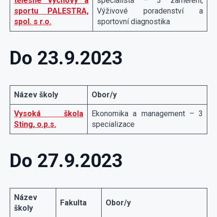
tělesné výchovy a
specialista – 3 zaměření,
sportu PALESTRA,
Výživové poradenství a
spol. s r.o.
sportovní diagnostika
Do 23.9.2023
Název školy
Obor/y
Vysoká škola
Ekonomika a management – 3
Sting, o.p.s.
specializace
Do 27.9.2023
Název
Fakulta
Obor/y
školy