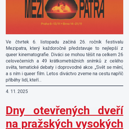
Ve čtvrtek 6. listopadu začíná 26. ročník festivalu
Mezipatra, který každoročně představuje to nejlepší z
queer kinematografie. Diváci se mohou těšit na celkem 26
celovečerních a 49 krátkometrážních snímků z celého
světa, tematické debaty i doprovodné akce. „Svět se mění,
a s ním i queer film. Letos diváctvo zveme na cestu napříč
příběhy lidí, kteří…
4. 11. 2025
Dny otevřených dveří
na pražských vysokých