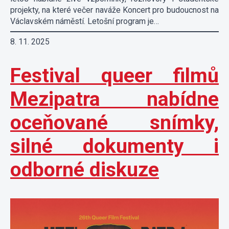
projekty, na které večer naváže Koncert pro budoucnost na
Václavském náměstí. Letošní program je…
8. 11. 2025
Festival queer filmů
Mezipatra nabídne
oceňované snímky,
silné dokumenty i
odborné diskuze