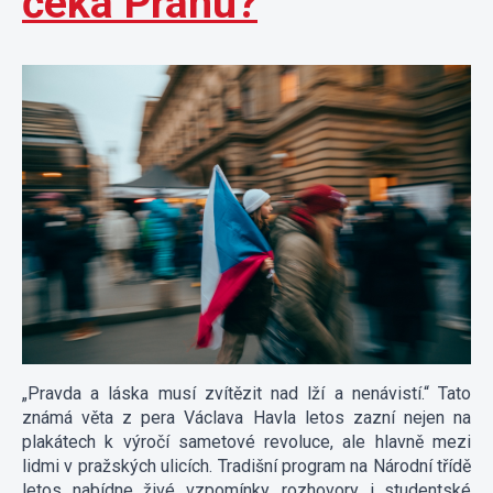
čeká Prahu?
„Pravda a láska musí zvítězit nad lží a nenávistí.“ Tato
známá věta z pera Václava Havla letos zazní nejen na
plakátech k výročí sametové revoluce, ale hlavně mezi
lidmi v pražských ulicích. Tradišní program na Národní třídě
letos nabídne živé vzpomínky, rozhovory i studentské