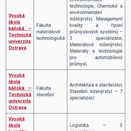
technologie, Chemické a
environmentální
Vysoká
inženýrství, Management
škola
Fakulta
kvality a řízení
báňská –
materiálově
průmyslových systémů –
Technická
technologická
3 specializace,
univerzita
Materiálové inženýrství,
Ostrava
Materiály a technologie
pro automobilový
průmysl,
Vysoká
škola
Architektura a stavitelství,
báňská –
Fakulta
Stavební inženýrství – 7
Technická
stavební
specializací
univerzita
Ostrava
Vysoká
škola
Logistika – 3