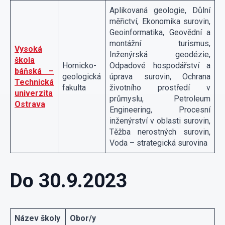
Aplikovaná geologie, Důlní
měřictví, Ekonomika surovin,
Geoinformatika, Geovědní a
montážní turismus,
Vysoká
Inženýrská geodézie,
škola
Hornicko-
Odpadové hospodářství a
báňská –
geologická
úprava surovin, Ochrana
Technická
fakulta
životního prostředí v
univerzita
průmyslu, Petroleum
Ostrava
Engineering, Procesní
inženýrství v oblasti surovin,
Těžba nerostných surovin,
Voda – strategická surovina
Do 30.9.2023
Název školy
Obor/y