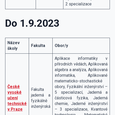
2 specializace
Do 1.9.2023
Název
Fakulta
Obor/y
školy
Aplikace informatiky v
přírodních vědách, Aplikovaná
algebra a analýza, Aplikovaná
informatika, Aplikované
matematicko-stochastické
České
obory, Fyzikální inženýrství –
Fakulta
vysoké
5 specializací, Jaderná a
jaderná a
učení
částicová fyzika, Jaderná
fyzikálně
technické
chemie, Jaderné inženýrství
inženýrská
v Praze
– 3 specializace, Kvantové
technologie, Matematické