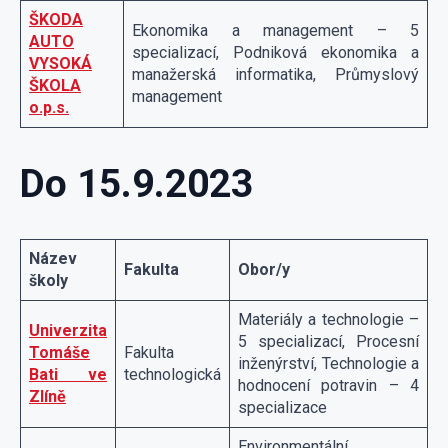
ŠKODA
Ekonomika a management – 5
AUTO
specializací, Podniková ekonomika a
VYSOKÁ
manažerská informatika, Průmyslový
ŠKOLA
management
o.p.s.
Do 15.9.2023
Název
Fakulta
Obor/y
školy
Materiály a technologie –
Univerzita
5 specializací, Procesní
Tomáše
Fakulta
inženýrství, Technologie a
Bati ve
technologická
hodnocení potravin – 4
Zlíně
specializace
Environmentální