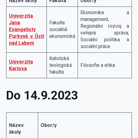
Název školy
Fakulta
Obor/y
Ekonomika a
Univerzita
management,
Jana
Fakulta
Regionální rozvoj a
Evangelisty
sociálně
veřejná správa,
Purkyně v Ústí
ekonomická
Sociální politika a
nad Labem
sociální práce
Katolická
Univerzita
teologická
Filosofie a etika
Karlova
fakulta
Do 14.9.2023
Název
Obor/y
školy