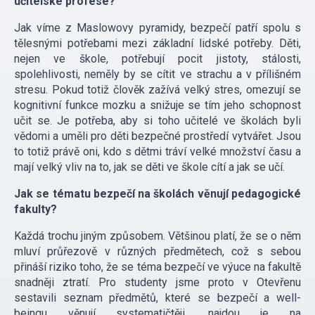
učitelské profese?
Jak víme z Maslowovy pyramidy, bezpečí patří spolu s
tělesnými potřebami mezi základní lidské potřeby. Děti,
nejen ve škole, potřebují pocit jistoty, stálosti,
spolehlivosti, neměly by se cítit ve strachu a v přílišném
stresu. Pokud totiž člověk zažívá velký stres, omezují se
kognitivní funkce mozku a snižuje se tím jeho schopnost
učit se. Je potřeba, aby si toho učitelé ve školách byli
vědomi a uměli pro děti bezpečné prostředí vytvářet. Jsou
to totiž právě oni, kdo s dětmi tráví velké množství času a
mají velký vliv na to, jak se děti ve škole cítí a jak se učí.
Jak se tématu bezpečí na školách věnují pedagogické
fakulty?
Každá trochu jiným způsobem. Většinou platí, že se o něm
mluví průřezově v různých předmětech, což s sebou
přináší riziko toho, že se téma bezpečí ve výuce na fakultě
snadněji ztratí. Pro studenty jsme proto v Otevřenu
sestavili seznam předmětů, které se bezpečí a well-
beingu věnují systematičtěji, najdou je na