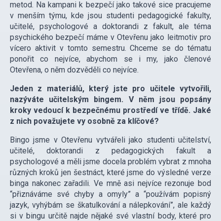
metod. Na kampani k bezpečí jako takové sice pracujeme
v menším týmu, kde jsou studenti pedagogické fakulty,
učitelé, psychologové a doktorandi z fakult, ale téma
psychického bezpečí máme v Otevřenu jako leitmotiv pro
vícero aktivit v tomto semestru. Chceme se do tématu
ponořit co nejvíce, abychom se i my, jako členové
Otevřena, o něm dozvěděli co nejvíce.
Jeden z materiálů, který jste pro učitele vytvořili,
nazýváte učitelským bingem. V něm jsou popsány
kroky vedoucí k bezpečnému prostředí ve třídě. Jaké
z nich považujete vy osobně za klíčové?
Bingo jsme v Otevřenu vytvářeli jako studenti učitelství,
učitelé, doktorandi z pedagogických fakult a
psychologové a měli jsme docela problém vybrat z mnoha
různých kroků jen šestnáct, které jsme do výsledné verze
binga nakonec zařadili. Ve mně asi nejvíce rezonuje bod
“přiznáváme své chyby a omyly” a “používám popisný
jazyk, vyhýbám se škatulkování a nálepkování”, ale každý
si v bingu určitě najde nějaké své vlastní body, které pro