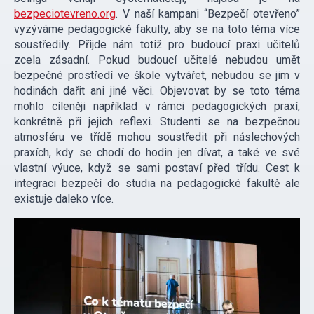
bezpeciotevreno.org
. V naší kampani “Bezpečí otevřeno”
vyzýváme pedagogické fakulty, aby se na toto téma více
soustředily. Přijde nám totiž pro budoucí praxi učitelů
zcela zásadní. Pokud budoucí učitelé nebudou umět
bezpečné prostředí ve škole vytvářet, nebudou se jim v
hodinách dařit ani jiné věci. Objevovat by se toto téma
mohlo cíleněji například v rámci pedagogických praxí,
konkrétně při jejich reflexi. Studenti se na bezpečnou
atmosféru ve třídě mohou soustředit při náslechových
praxích, kdy se chodí do hodin jen dívat, a také ve své
vlastní výuce, když se sami postaví před třídu. Cest k
integraci bezpečí do studia na pedagogické fakultě ale
existuje daleko více.