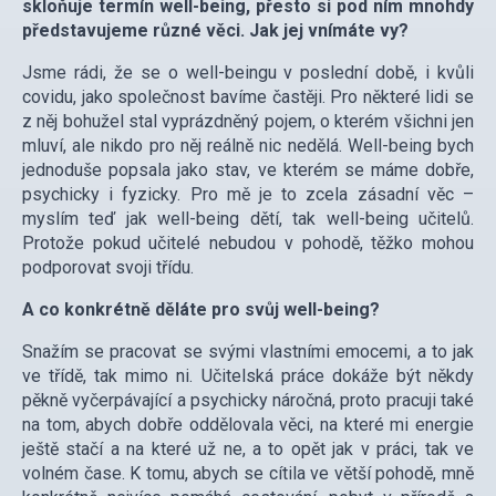
skloňuje termín well-being, přesto si pod ním mnohdy
představujeme různé věci. Jak jej vnímáte vy?
Jsme rádi, že se o well-beingu v poslední době, i kvůli
covidu, jako společnost bavíme častěji. Pro některé lidi se
z něj bohužel stal vyprázdněný pojem, o kterém všichni jen
mluví, ale nikdo pro něj reálně nic nedělá. Well-being bych
jednoduše popsala jako stav, ve kterém se máme dobře,
psychicky i fyzicky. Pro mě je to zcela zásadní věc –
myslím teď jak well-being dětí, tak well-being učitelů.
Protože pokud učitelé nebudou v pohodě, těžko mohou
podporovat svoji třídu.
A co konkrétně děláte pro svůj well-being?
Snažím se pracovat se svými vlastními emocemi, a to jak
ve třídě, tak mimo ni. Učitelská práce dokáže být někdy
pěkně vyčerpávající a psychicky náročná, proto pracuji také
na tom, abych dobře oddělovala věci, na které mi energie
ještě stačí a na které už ne, a to opět jak v práci, tak ve
volném čase. K tomu, abych se cítila ve větší pohodě, mně