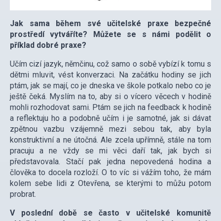
Jak sama během své učitelské praxe bezpečné
prostředí vytváříte? Můžete se s námi podělit o
příklad dobré praxe?
Učím cizí jazyk, němčinu, což samo o sobě vybízí k tomu s
dětmi mluvit, vést konverzaci. Na začátku hodiny se jich
ptám, jak se mají, co je dneska ve škole potkalo nebo co je
ještě čeká. Myslím na to, aby si o vícero věcech v hodině
mohli rozhodovat sami. Ptám se jich na feedback k hodině
a reflektuju ho a podobně učím i je samotné, jak si dávat
zpětnou vazbu vzájemně mezi sebou tak, aby byla
konstruktivní a ne útočná. Ale zcela upřímně, stále na tom
pracuju a ne vždy se mi věci daří tak, jak bych si
představovala. Stačí pak jedna nepovedená hodina a
člověka to docela rozloží. O to víc si vážím toho, že mám
kolem sebe lidi z Otevřena, se kterými to můžu potom
probrat.
V poslední době se často v učitelské komunitě