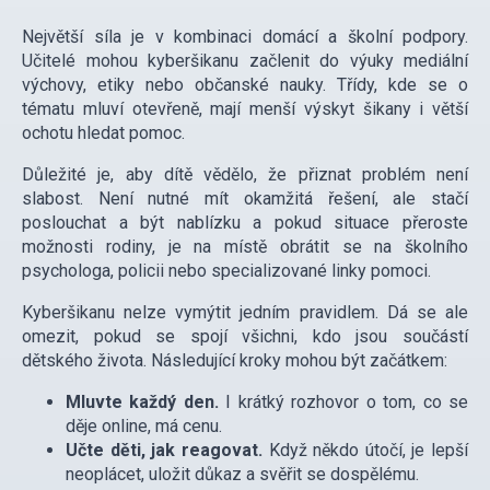
Největší síla je v kombinaci domácí a školní podpory.
Učitelé mohou kyberšikanu začlenit do výuky mediální
výchovy, etiky nebo občanské nauky. Třídy, kde se o
tématu mluví otevřeně, mají menší výskyt šikany i větší
ochotu hledat pomoc.
Důležité je, aby dítě vědělo, že přiznat problém není
slabost. Není nutné mít okamžitá řešení, ale stačí
poslouchat a být nablízku a pokud situace přeroste
možnosti rodiny, je na místě obrátit se na školního
psychologa, policii nebo specializované linky pomoci.
Kyberšikanu nelze vymýtit jedním pravidlem. Dá se ale
omezit, pokud se spojí všichni, kdo jsou součástí
dětského života. Následující kroky mohou být začátkem:
Mluvte každý den.
I krátký rozhovor o tom, co se
děje online, má cenu.
Učte děti, jak reagovat.
Když někdo útočí, je lepší
neoplácet, uložit důkaz a svěřit se dospělému.