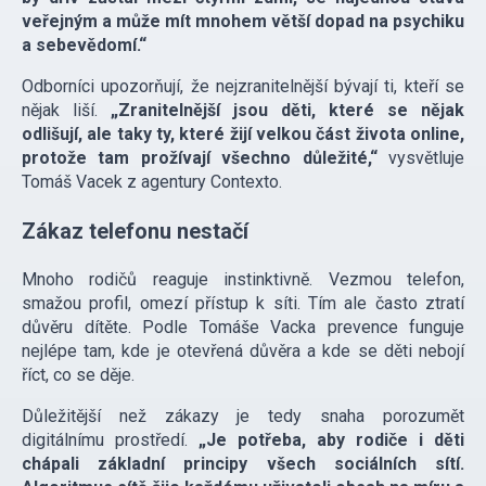
veřejným a může mít mnohem větší dopad na psychiku
a sebevědomí.“
Odborníci upozorňují, že nejzranitelnější bývají ti, kteří se
nějak liší.
„Zranitelnější jsou děti, které se nějak
odlišují, ale taky ty, které žijí velkou část života online,
protože tam prožívají všechno důležité,“
vysvětluje
Tomáš Vacek z agentury Contexto.
Zákaz telefonu nestačí
Mnoho rodičů reaguje instinktivně. Vezmou telefon,
smažou profil, omezí přístup k síti. Tím ale často ztratí
důvěru dítěte. Podle Tomáše Vacka prevence funguje
nejlépe tam, kde je otevřená důvěra a kde se děti nebojí
říct, co se děje.
Důležitější než zákazy je tedy snaha porozumět
digitálnímu prostředí.
„Je potřeba, aby rodiče i děti
chápali základní principy všech sociálních sítí.