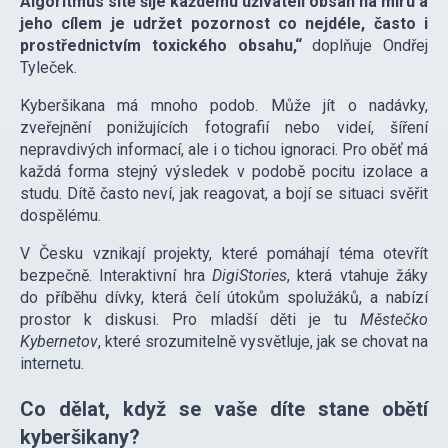
Algoritmus sítě šije každému uživateli obsah na míru a
jeho cílem je udržet pozornost co nejdéle, často i
prostřednictvím toxického obsahu,“
doplňuje Ondřej
Tyleček.
Kyberšikana má mnoho podob. Může jít o nadávky,
zveřejnění ponižujících fotografií nebo videí, šíření
nepravdivých informací, ale i o tichou ignoraci. Pro oběť má
každá forma stejný výsledek v podobě pocitu izolace a
studu. Dítě často neví, jak reagovat, a bojí se situaci svěřit
dospělému.
V Česku vznikají projekty, které pomáhají téma otevřít
bezpečně. Interaktivní hra
DigiStories
, která vtahuje žáky
do příběhu dívky, která čelí útokům spolužáků, a nabízí
prostor k diskusi. Pro mladší děti je tu
Městečko
Kybernetov
, které srozumitelně vysvětluje, jak se chovat na
internetu.
Co dělat, když se vaše díte stane obětí
kyberšikany?