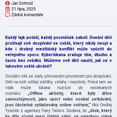
Jan Schmid
21 října, 2025
Žádné komentáře
Každý lajk potěší, každý posměšek zabolí. Dnešní děti
prožívají své dospívání ve světě, který nikdy nespí a
kde i drobný mezilidský konflikt může vyústit do
veřejného sporu. Kyberšikana zraňuje tiše, dlouho a
často bez svědků. Můžeme své děti naučit, jak se v
takovém světě ubránit?
Sociální sítě se staly přirozeným prostorem pro dospívání.
Děti na nich sdílejí zážitky, vztahy i nejistoty. Právě tam se
však může šikana rozrůst do nečekaných
rozměrů.
„Offline aktivity, které byly dříve
samozřejmostí, jako sport nebo osobní setkávání,
jsou částečně vytlačovány online světem,“
říká Ondřej
Tyleček z agentury Fairy Tailors. Dodává, že
„útok, který
by dřív zůstal mezi čtyřmi zdmi, se najednou stává