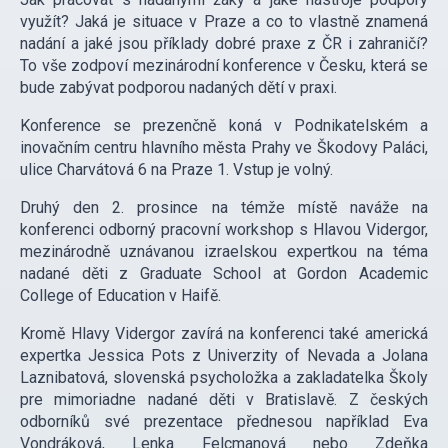
využít? Jaká je situace v Praze a co to vlastně znamená
nadání a jaké jsou příklady dobré praxe z ČR i zahraničí?
To vše zodpoví mezinárodní konference v Česku, která se
bude zabývat podporou nadaných dětí v praxi.
Konference se prezenčně koná v Podnikatelském a
inovačním centru hlavního města Prahy ve Škodovy Paláci,
ulice Charvátová 6 na Praze 1. Vstup je volný.
Druhý den 2. prosince na témže místě naváže na
konferenci odborný pracovní workshop s Hlavou Vidergor,
mezinárodně uznávanou izraelskou expertkou na téma
nadané děti z Graduate School at Gordon Academic
College of Education v Haifě.
Kromě Hlavy Vidergor zavírá na konferenci také americká
expertka Jessica Pots z Univerzity of Nevada a Jolana
Laznibatová, slovenská psycholožka a zakladatelka Školy
pre mimoriadne nadané děti v Bratislavě. Z českých
odborníků své prezentace přednesou například Eva
Vondráková, Lenka Felcmanová nebo Zdeňka