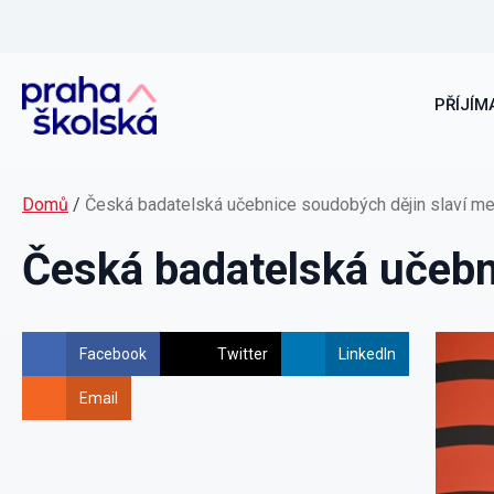
PŘÍJÍMA
Domů
/
Česká badatelská učebnice soudobých dějin slaví m
Česká badatelská učebn
Facebook
Twitter
LinkedIn
Email