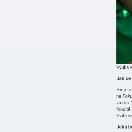
Výuka v
Jak se
Histori
na
Faku
vazba. 
fakultě
Svítá n
Jaká by