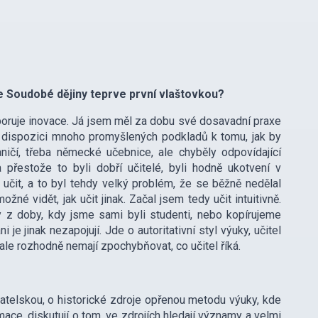
ce Soudobé dějiny teprve první vlaštovkou?
dporuje inovace. Já jsem měl za dobu své dosavadní praxe
 k dispozici mnoho promyšlených podkladů k tomu, jak by
ičí, třeba německé učebnice, ale chyběly odpovídající
a přestože to byli dobří učitelé, byli hodně ukotvení v
 učit, a to byl tehdy velký problém, že se běžně nedělal
é vidět, jak učit jinak. Začal jsem tedy učit intuitivně.
 z doby, kdy jsme sami byli studenti, nebo kopírujeme
 je jinak nezapojují. Jde o autoritativní styl výuky, učitel
 ale rozhodně nemají zpochybňovat, co učitel říká.
atelskou, o historické zdroje opřenou metodu výuky, kde
formace, diskutují o tom, ve zdrojích hledají významy a velmi