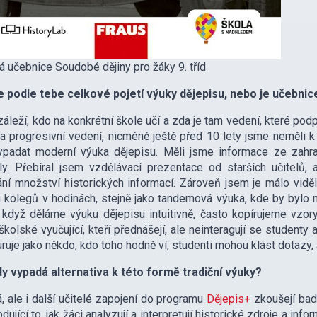
 učebnice Soudobé dějiny pro žáky 9. tříd
e podle tebe celkové pojetí výuky dějepisu, nebo je učebni
áleží, kdo na konkrétní škole učí a zda je tam vedení, které po
na progresivní vedení, nicméně ještě před 10 lety jsme neměli
padat moderní výuka dějepisu. Měli jsme informace ze zahran
ly. Přebíral jsem vzdělávací prezentace od starších učitelů, 
ní množství historických informací. Zároveň jsem je málo viděl
 kolegů v hodinách, stejně jako tandemová výuka, kde by bylo možn
dyž děláme výuku dějepisu intuitivně, často kopírujeme vzory
kolské vyučující, kteří přednášejí, ale neinteragují se studenty ani
uruje jako někdo, kdo toho hodně ví, studenti mohou klást dotazy,
dy vypadá alternativa k této formě tradiční výuky?
á, ale i další učitelé zapojení do programu
Dějepis+
zkoušejí bad
dující to, jak žáci analyzují a interpretují historické zdroje a in