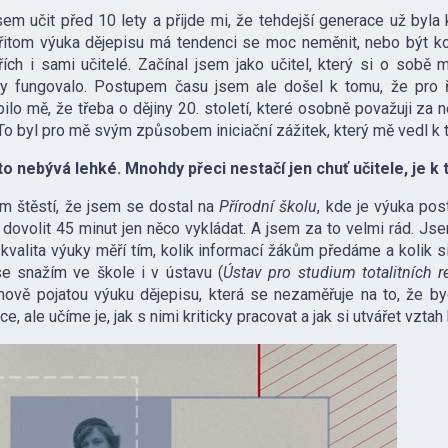
sem učit před 10 lety a přijde mi, že tehdejší generace už byla k
řitom výuka dějepisu má tendenci se moc neměnit, nebo být kon
ích i sami učitelé. Začínal jsem jako učitel, který si o sobě
ty fungovalo. Postupem času jsem ale došel k tomu, že pro ř
ilo mě, že třeba o dějiny 20. století, které osobně považuji za ne
To byl pro mě svým způsobem iniciační zážitek, který mě vedl k 
o nebývá lehké. Mnohdy přeci nestačí jen chuť učitele, je k
m štěstí, že jsem se dostal na
Přírodní školu
, kde je výuka po
dovolit 45 minut jen něco vykládat. A jsem za to velmi rád. J
kvalita výuky měří tím, kolik informací žákům předáme a kolik s
e snažím ve škole i v ústavu (
Ústav pro studium totalitních 
mově pojatou výuku dějepisu, která se nezaměřuje na to, že 
e, ale učíme je, jak s nimi kriticky pracovat a jak si utvářet vztah