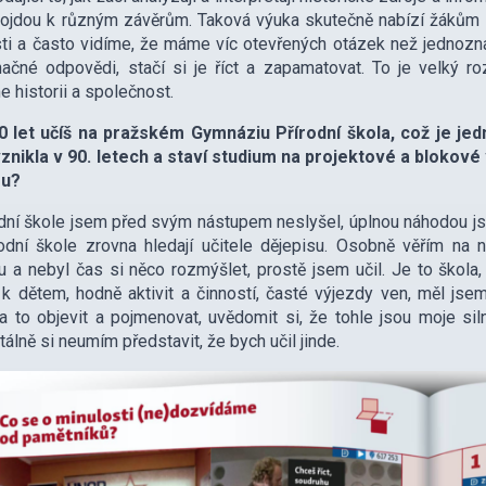
ojdou k různým závěrům. Taková výuka skutečně nabízí žákům vh
ti a často vidíme, že máme víc otevřených otázek než jednozna
ačné odpovědi, stačí si je říct a zapamatovat. To je velký roz
 historii a společnost.
0 let učíš na pražském Gymnáziu Přírodní škola, což je jedn
znikla v 90. letech a staví studium na projektové a blokové 
su?
dní škole jsem před svým nástupem neslyšel, úplnou náhodou jse
rodní škole zrovna hledají učitele dějepisu. Osobně věřím n
u a nebyl čas si něco rozmýšlet, prostě jsem učil. Je to škola
 k dětem, hodně aktivit a činností, časté výjezdy ven, měl jse
 to objevit a pojmenovat, uvědomit si, že tohle jsou moje siln
lně si neumím představit, že bych učil jinde.