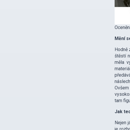
Oceněná
Mění s
Hodně z
štěstí 
měla vy
materiá
předává
náslech
Ovšem k
vysokoš
tam fig
Jak te
Nejen j
je rozho