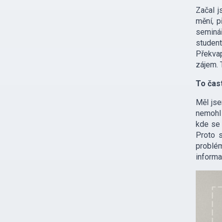
Začal j
mění, p
seminář
studen
Překvap
zájem. 
To čast
Měl jse
nemohl 
kde se 
Proto s
problé
informac