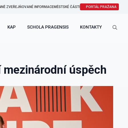
NNĚ ZVEŘEJŇOVANÉ INFORMACE
MĚSTSKÉ ČÁSTI
PORTÁL PRAŽANA
KAP
SCHOLA PRAGENSIS
KONTAKTY
Search
for:
í mezinárodní úspěch