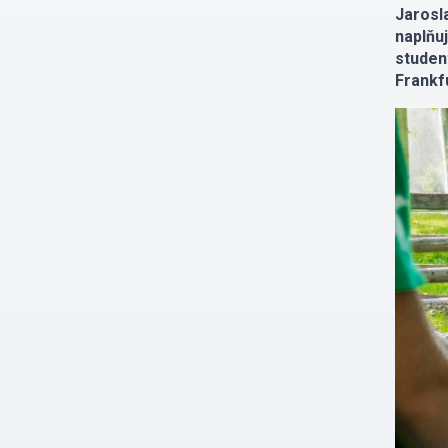
Jarosl
naplňu
studen
Frankf