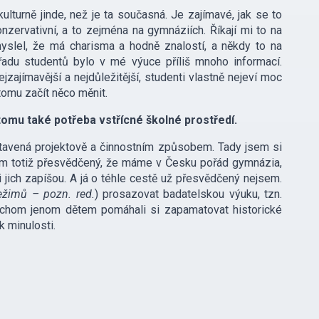
ulturně jinde, než je ta současná. Je zajímavé, jak se to
zervativní, a to zejména na gymnáziích. Říkají mi to na
 myslel, že má charisma a hodně znalostí, a někdy to na
adu studentů bylo v mé výuce příliš mnoho informací.
jzajímavější a nejdůležitější, studenti vlastně nejeví moc
tomu začít něco měnit.
 tomu také potřeba vstřícné školné prostředí.
stavená projektově a činnostním způsobem. Tady jsem si
sem totiž přesvědčený, že máme v Česku pořád gymnázia,
i jich zapíšou. A já o téhle cestě už přesvědčený nejsem.
režimů – pozn. red.
) prosazovat badatelskou výuku, tzn.
bychom jenom dětem pomáhali si zapamatovat historické
 k minulosti.