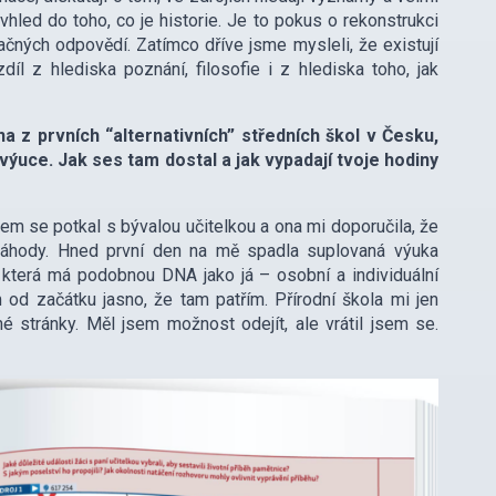
led do toho, co je historie. Je to pokus o rekonstrukci
čných odpovědí. Zatímco dříve jsme mysleli, že existují
díl z hlediska poznání, filosofie i z hlediska toho, jak
a z prvních “alternativních” středních škol v Česku,
výuce. Jak ses tam dostal a jak vypadají tvoje hodiny
m se potkal s bývalou učitelkou a ona mi doporučila, že
a náhody. Hned první den na mě spadla suplovaná výuka
, která má podobnou DNA jako já – osobní a individuální
m od začátku jasno, že tam patřím. Přírodní škola mi jen
é stránky. Měl jsem možnost odejít, ale vrátil jsem se.