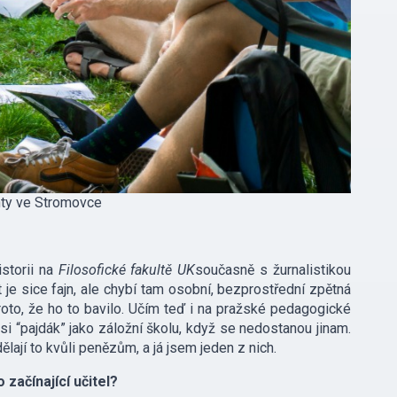
nty ve Stromovce
istorii na
Filosofické fakultě UK
současně s žurnalistikou
t je sice fajn, ale chybí tam osobní, bezprostřední zpětná
proto, že ho to bavilo. Učím teď i na pražské pedagogické
í si “pajdák” jako záložní školu, když se nedostanou jinam.
ělají to kvůli penězům, a já jsem jeden z nich.
 začínající učitel?