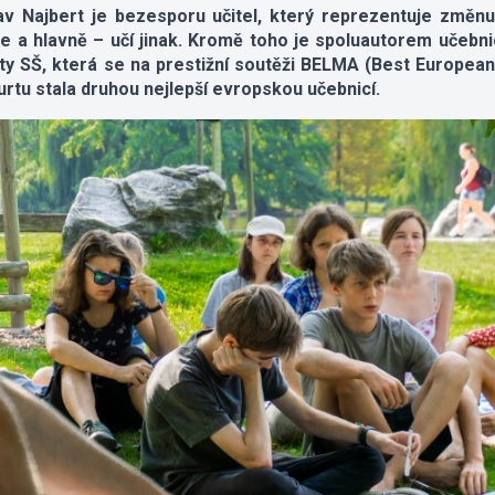
av Najbert je bezesporu učitel, který reprezentuje změn
je a hlavně – učí jinak. Kromě toho je spoluautorem učebni
ty SŠ, která se na prestižní soutěži BELMA (Best European
urtu stala druhou nejlepší evropskou učebnicí.