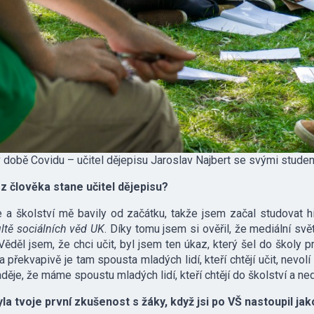
 době Covidu – učitel dějepisu Jaroslav Najbert se svými stude
 z člověka stane učitel dějepisu?
e a školství mě bavily od začátku, takže jsem začal studovat h
ltě sociálních věd UK
. Díky tomu jsem si ověřil, že mediální svě
Věděl jsem, že chci učit, byl jsem ten úkaz, který šel do školy 
 a překvapivě je tam spousta mladých lidí, kteří chtějí učit, nevol
aděje, že máme spoustu mladých lidí, kteří chtějí do školství a ned
la tvoje první zkušenost s žáky, když jsi po VŠ nastoupil jako