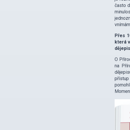
často d
minulos
jednozn
vnímáme
Přes 1
která v
dějepi
O Příro
na Pří
dějepis
přístup
pomohla
Momentá