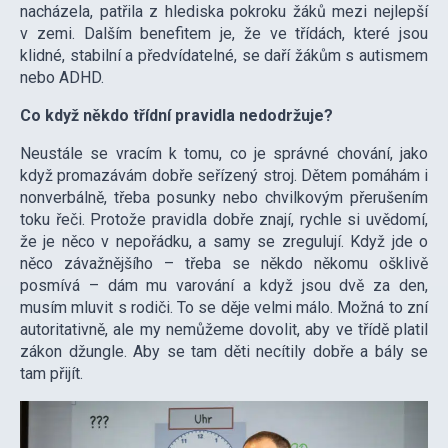
nacházela, patřila z hlediska pokroku žáků mezi nejlepší
v zemi. Dalším benefitem je, že ve třídách, které jsou
klidné, stabilní a předvídatelné, se daří žákům s autismem
nebo ADHD.
Co když někdo třídní pravidla nedodržuje?
Neustále se vracím k tomu, co je správné chování, jako
když promazávám dobře seřízený stroj. Dětem pomáhám i
nonverbálně, třeba posunky nebo chvilkovým přerušením
toku řeči. Protože pravidla dobře znají, rychle si uvědomí,
že je něco v nepořádku, a samy se zregulují. Když jde o
něco závažnějšího – třeba se někdo někomu ošklivě
posmívá – dám mu varování a když jsou dvě za den,
musím mluvit s rodiči. To se děje velmi málo. Možná to zní
autoritativně, ale my nemůžeme dovolit, aby ve třídě platil
zákon džungle. Aby se tam děti necítily dobře a bály se
tam přijít.