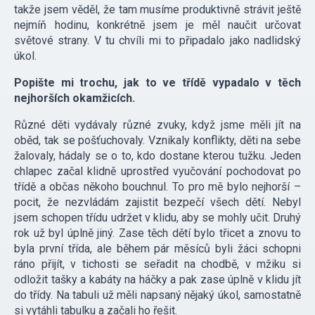
takže jsem věděl, že tam musíme produktivně strávit ještě
nejmíň hodinu, konkrétně jsem je měl naučit určovat
světové strany. V tu chvíli mi to připadalo jako nadlidský
úkol.
Popište mi trochu, jak to ve třídě vypadalo v těch
nejhorších okamžicích.
Různé děti vydávaly různé zvuky, když jsme měli jít na
oběd, tak se pošťuchovaly. Vznikaly konflikty, děti na sebe
žalovaly, hádaly se o to, kdo dostane kterou tužku. Jeden
chlapec začal klidně uprostřed vyučování pochodovat po
třídě a občas někoho bouchnul. To pro mě bylo nejhorší –
pocit, že nezvládám zajistit bezpečí všech dětí. Nebyl
jsem schopen třídu udržet v klidu, aby se mohly učit. Druhý
rok už byl úplně jiný. Zase těch dětí bylo třicet a znovu to
byla první třída, ale během pár měsíců byli žáci schopni
ráno přijít, v tichosti se seřadit na chodbě, v mžiku si
odložit tašky a kabáty na háčky a pak zase úplně v klidu jít
do třídy. Na tabuli už měli napsaný nějaký úkol, samostatně
si vytáhli tabulku a začali ho řešit.