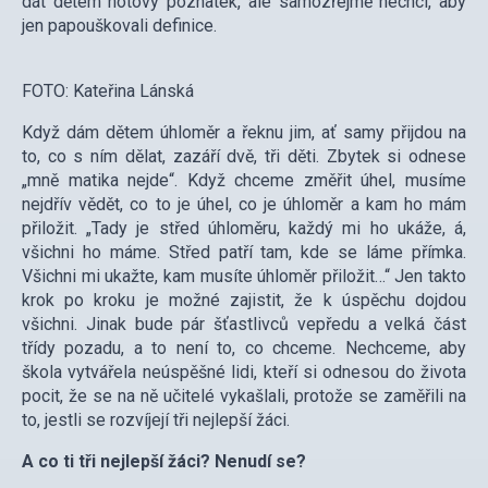
dát dětem hotový poznatek, ale samozřejmě nechci, aby
jen papouškovali definice.
FOTO: Kateřina Lánská
Když dám dětem úhloměr a řeknu jim, ať samy přijdou na
to, co s ním dělat, zazáří dvě, tři děti. Zbytek si odnese
„mně matika nejde“. Když chceme změřit úhel, musíme
nejdřív vědět, co to je úhel, co je úhloměr a kam ho mám
přiložit. „Tady je střed úhloměru, každý mi ho ukáže, á,
všichni ho máme. Střed patří tam, kde se láme přímka.
Všichni mi ukažte, kam musíte úhloměr přiložit…“ Jen takto
krok po kroku je možné zajistit, že k úspěchu dojdou
všichni. Jinak bude pár šťastlivců vepředu a velká část
třídy pozadu, a to není to, co chceme. Nechceme, aby
škola vytvářela neúspěšné lidi, kteří si odnesou do života
pocit, že se na ně učitelé vykašlali, protože se zaměřili na
to, jestli se rozvíjejí tři nejlepší žáci.
A co ti tři nejlepší žáci? Nenudí se?