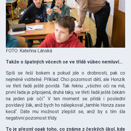
FOTO: Kateřina Lánská
Takže o špatných věcech se ve třídě vůbec nemluví…
Spíš se řeší bokem a pokud jde o drobnosti, pak co
nejméně viditelně. Příklad: Chci pozornost dětí, ale Honzík
ve třetí řadě ještě povídá. Tak řeknu: „všichni oči na mě,
první řada je připojená, druhá taky, ve třetí řadě ještě čekám
na jeden pár očí.“ V ten moment se přidá i poslední
povídavý žák, aniž bych ho nálepkoval „tamhle Honza zase
kecá“. Dáte mu možnost zlepšit se, aniž by s tím šla
negativní pozornost třídy.
To je přesný opak toho, co známe z českých škol, kde