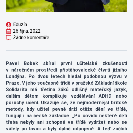
Eduzín
26 října, 2022
Žádné komentáře
Pavel Bobek sbíral první učitelské zkušenosti
v náročném prostředí přistěhovalecké čtvrti jižního
Londýna. Po dvou letech hledal podobnou výzvu v
Praze. V jeho současné třídě v pražské Základní škole
Solidarita má třetina žáků odlišný mateřský jazyk,
dalším dětem komplikuje vzdělávání ADHD nebo
poruchy učení. Ukazuje se, že nejmodernější britské
metody, kdy učitel pevně drží otěže dění ve třídě,
fungují i na české základce. „Po covidu některé děti
třeba nebyly ani schopné ve třídě vydržet nebo se
válely po lavici a byly úplně odpojené. A teď začíná