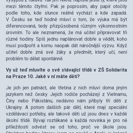
mezi těmito čtyřmi. Pak je poprosím, aby papír otočily
podle toho, kde slunce reálně vychází a kde zapadá.
V Česku se teď hodně mluví o tom, že výuka má být
diferencovaná, tedy přizpůsobená různým výkonnostním
úrovním. To ale neznamená, že má učitel připravovat tři
různé hodiny. Spíš jednu naplánovat dobře a vědět, koho
musí podpořit a komu naopak dát náročnější výzvu. Když
učitel dobře zná své žáky a předmět, který učí, není
problém to dělat spontánně.
Vy už teď mluvíte o své stávající třídě v ZŠ Solidarita
na Praze 10. Jaké v ní máte děti?
Je jich jen patnáct, ale třetina z nich mluví doma jiným
jazykem než česky. Jejich rodiče pocházejí z Vietnamu,
Číny nebo Pákistánu, nedávno nám přibyly tři děti z
Ukrajiny. A potom dalších pár dětí, které mají speciální
vzdělávací potřeby, ale takové děti už jsou dnes v každé
školní třídě. Bývají roztěkané a každá novinka je pro ně
příležitostí odvést se od toho, proč ve škole jsou.