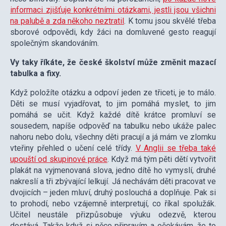
informaci zjišťuje konkrétními otázkami, jestli jsou všichni
na palubě a zda někoho neztratil
. K tomu jsou skvělé třeba
sborové odpovědi, kdy žáci na domluvené gesto reagují
společným skandováním.
Vy taky říkáte, že české školství může změnit mazací
tabulka a fixy.
Když položíte otázku a odpoví jeden ze třiceti, je to málo.
Děti se musí vyjadřovat, to jim pomáhá myslet, to jim
pomáhá se učit. Když každé dítě krátce promluví se
sousedem, napíše odpověď na tabulku nebo ukáže palec
nahoru nebo dolu, všechny děti pracují a já mám ve zlomku
vteřiny přehled o učení celé třídy.
V Anglii se třeba také
upouští od skupinové práce
. Když má tým pěti dětí vytvořit
plakát na vyjmenovaná slova, jedno dítě ho vymyslí, druhé
nakreslí a tři zbývající lelkují. Já nechávám děti pracovat ve
dvojicích – jeden mluví, druhý poslouchá a doplňuje. Pak si
to prohodí, nebo vzájemně interpretují, co říkal spolužák.
Učitel neustále přizpůsobuje výuku odezvě, kterou
dostává. Takže když si něco připravím a očekávám, že to