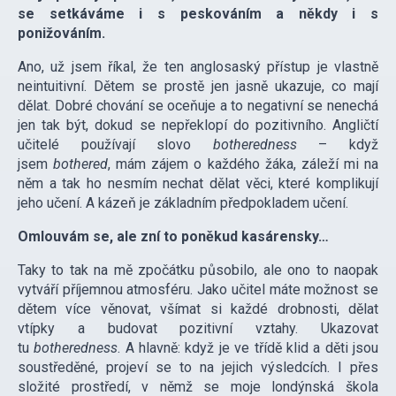
se setkáváme i s peskováním a někdy i s
ponižováním.
Ano, už jsem říkal, že ten anglosaský přístup je vlastně
neintuitivní. Dětem se prostě jen jasně ukazuje, co mají
dělat. Dobré chování se oceňuje a to negativní se nenechá
jen tak být, dokud se nepřeklopí do pozitivního. Angličtí
učitelé používají slovo
botheredness
– když
jsem
bothered
, mám zájem o každého žáka, záleží mi na
něm a tak ho nesmím nechat dělat věci, které komplikují
jeho učení. A kázeň je základním předpokladem učení.
Omlouvám se, ale zní to poněkud kasárensky…
Taky to tak na mě zpočátku působilo, ale ono to naopak
vytváří příjemnou atmosféru. Jako učitel máte možnost se
dětem více věnovat, všímat si každé drobnosti, dělat
vtípky a budovat pozitivní vztahy. Ukazovat
tu
botheredness
. A hlavně: když je ve třídě klid a děti jsou
soustředěné, projeví se to na jejich výsledcích. I přes
složité prostředí, v němž se moje londýnská škola