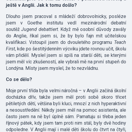
ještě v Anglii. Jak k tomu došlo?
Dlouho jsem pracoval s mládeží dobrovolnicky, posléze
jsem v Goethe institutu vedl mezinárodní debatní
soutěž
Jugend debattiert
. Když mě osobní důvody zavály
do Anglie, říkal jsem si, že by bylo fajn mít učitelskou
kvalifikaci. Vstoupil jsem do dvouletého programu
Teach
First
, kde po šestitýdenním výcviku jdete rovnou učit, školu
vám přidělí. Myslel jsem si spíš na starší děti, se kterými
jsem měl víc zkušeností, ale vybrali mě na první stupeň do
Londýna. Místy jsem myslel, že to nezvládnu.
Co se dělo?
Moje první třída byla velmi náročná – v Anglii začíná školní
docházka dřív, takže jsem měl proti sobě skoro třicet
pětiletých dětí, většina byli kluci, mnozí z nich hyperaktivní
a nesoustředění. Někdy jsem měl na pomoc asistenta, ale
často jsem na ně byl úplně sám. Pamatuju si třeba jeden
říjnový pátek, kdy jsem tam proti nim stál, byly dvě hodiny
odpoledne. V Anglii mají i malé děti školu do čtvrt na čtyři,