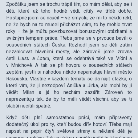
Zpočátku jsem se trochu trápil tím, co mám dělat, aby se i
děti, které už toho hodně vědí, cítily ve třídě dobře.
Postupně jsem se naučil – ve smyslu, že mi to někdo řekl,
ne že bych na to musel přicházet sám, to by mohlo trvat
roky – že je můžu povzbuzovat bonusovými otázkami a
svižným tempem práce. Třeba jsme se v prvouce bavili o
sousedních státech Česka. Rozhodl jsem se děti zatím
nezahlcovat hlavními městy, ale zároveň jsme zrovna
četli
Luisu a Lotku
, která se odehrává také ve Vídni a
v Mnichově. A tak se při hovoru o sousedních státech
zeptám, jestli si náhodou někdo nepamatuje hlavní město
Rakouska. Vlastně v každém tématu se dá najít otázka, o
které vím, že ji nezodpoví Anička a Jirka, ale mohl by ji
vědět Milan a já ho nechám zazářit. Zároveň to
neprezentuju tak, že by to měli vědět všichni, aby se ti
slabší necítili špatně.
Když děti plní samostatnou práci, mám připravený
dodatečný úkol pro ty, kteří budou dřív hotoví. Třeba mají
napsat na papír čtyři světové strany a některé děti je
vysypou z rukávu. Tak jim řeknu: napište ještě ty, které jsou