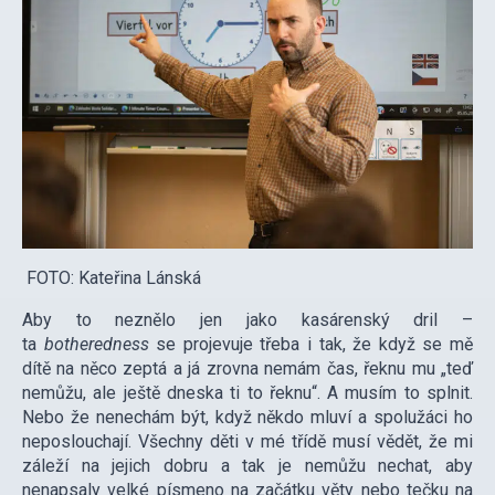
FOTO: Kateřina Lánská
Aby to neznělo jen jako kasárenský dril –
ta
botheredness
se projevuje třeba i tak, že když se mě
dítě na něco zeptá a já zrovna nemám čas, řeknu mu „teď
nemůžu, ale ještě dneska ti to řeknu“. A musím to splnit.
Nebo že nenechám být, když někdo mluví a spolužáci ho
neposlouchají. Všechny děti v mé třídě musí vědět, že mi
záleží na jejich dobru a tak je nemůžu nechat, aby
nenapsaly velké písmeno na začátku věty nebo tečku na