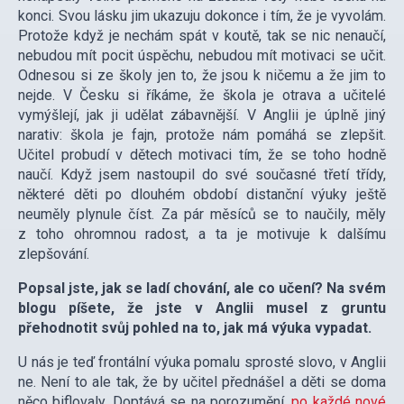
konci. Svou lásku jim ukazuju dokonce i tím, že je vyvolám.
Protože když je nechám spát v koutě, tak se nic nenaučí,
nebudou mít pocit úspěchu, nebudou mít motivaci se učit.
Odnesou si ze školy jen to, že jsou k ničemu a že jim to
nejde. V Česku si říkáme, že škola je otrava a učitelé
vymýšlejí, jak ji udělat zábavnější. V Anglii je úplně jiný
narativ: škola je fajn, protože nám pomáhá se zlepšit.
Učitel probudí v dětech motivaci tím, že se toho hodně
naučí. Když jsem nastoupil do své současné třetí třídy,
některé děti po dlouhém období distanční výuky ještě
neuměly plynule číst. Za pár měsíců se to naučily, měly
z toho ohromnou radost, a ta je motivuje k dalšímu
zlepšování.
Popsal jste, jak se ladí chování, ale co učení? Na svém
blogu píšete, že jste v Anglii musel z gruntu
přehodnotit svůj pohled na to, jak má výuka vypadat.
U nás je teď frontální výuka pomalu sprosté slovo, v Anglii
ne. Není to ale tak, že by učitel přednášel a děti se doma
něco biflovaly. Doptává se na porozumění,
po každé nové