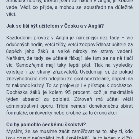
Struktura hodiny, kterou jsem se naučil v Anglii, je krásně
vede. Vědí, co přijde, a mohou se soustředit na důležité
věci.
Jak se liší být učitelem v Česku a v Anglii?
Každodenní provoz v Anglii je náročnější než tady – víc
odučených hodin, větší třídy, větší zodpovědnost učitele za
úspěch jeho žáků a velké nároky ze strany vedení.
Neříkám, že tady se učitelé flákají, ale tam se na ně tlačí
víc. Samozřejmě mají taky lepší plat. Tlak na výsledky
existuje i ze strany zřizovatelů. Uvědomují si, že pokud
znevýhodněné děti odejdou ze škol nevzdělané, doplatí na
to nakonec každý. To se projevuje i v přístupu k docházce.
Docházka žáků je kolem 95 procent, což je maximálně
týden absencí za pololetí. Zároveň má učitel větší
administrativní oporu. Třídní nemusí donekonečna sbírat
formuláře, omluvenky nebo drobné za tu či onu akci.
Co by pomohlo českému školství?
Myslím, že se musíme začít zaměřovat na to, aby ti, kdo
jsou dosud neúspěšní, byli úspěšnější. Je to jeden z klíčů,