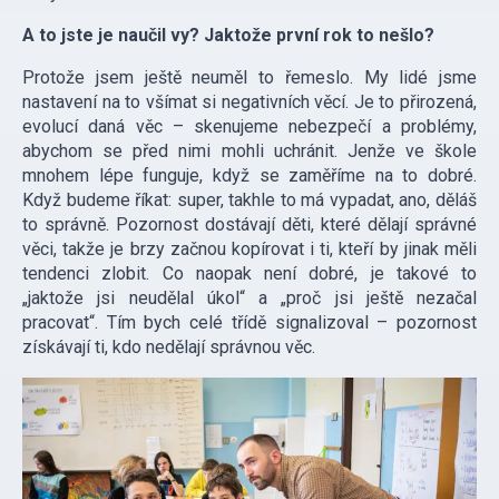
A to jste je naučil vy? Jaktože první rok to nešlo?
Protože jsem ještě neuměl to řemeslo. My lidé jsme
nastavení na to všímat si negativních věcí. Je to přirozená,
evolucí daná věc – skenujeme nebezpečí a problémy,
abychom se před nimi mohli uchránit. Jenže ve škole
mnohem lépe funguje, když se zaměříme na to dobré.
Když budeme říkat: super, takhle to má vypadat, ano, děláš
to správně. Pozornost dostávají děti, které dělají správné
věci, takže je brzy začnou kopírovat i ti, kteří by jinak měli
tendenci zlobit. Co naopak není dobré, je takové to
„jaktože jsi neudělal úkol“ a „proč jsi ještě nezačal
pracovat“. Tím bych celé třídě signalizoval – pozornost
získávají ti, kdo nedělají správnou věc.