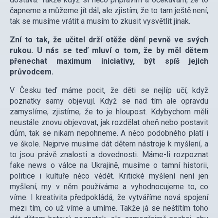
čapneme a můžeme jít dál, ale zjistím, že to tam ještě není,
tak se musíme vrátit a musím to zkusit vysvětlit jinak.
Zní to tak, že učitel drží otěže dění pevně ve svých
rukou. U nás se teď mluví o tom, že by měl dětem
přenechat maximum iniciativy, být spíš jejich
průvodcem.
V Česku teď máme pocit, že děti se nejlíp učí, když
poznatky samy objevují. Když se nad tím ale opravdu
zamyslíme, zjistíme, že to je hloupost. Kdybychom měli
neustále znovu objevovat, jak rozdělat oheň nebo postavit
dům, tak se nikam nepohneme. A něco podobného platí i
ve škole. Nejprve musíme dát dětem nástroje k myšlení, a
to jsou právě znalosti a dovednosti. Máme-li rozpoznat
fake news o válce na Ukrajině, musíme o tamní historii,
politice i kultuře něco vědět. Kritické myšlení není jen
myšlení, my v něm používáme a vyhodnocujeme to, co
víme. I kreativita předpokládá, že vytváříme nová spojení
mezi tím, co už víme a umíme. Takže já se neštítím toho