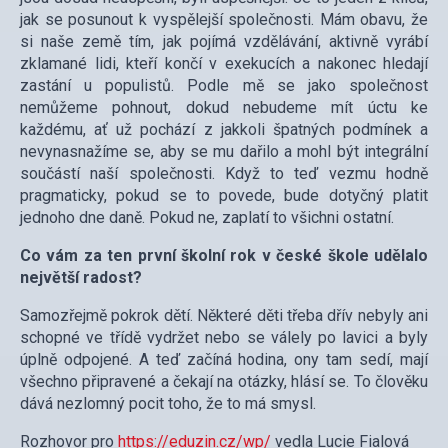
jak se posunout k vyspělejší společnosti. Mám obavu, že
si naše země tím, jak pojímá vzdělávání, aktivně vyrábí
zklamané lidi, kteří končí v exekucích a nakonec hledají
zastání u populistů. Podle mě se jako společnost
nemůžeme pohnout, dokud nebudeme mít úctu ke
každému, ať už pochází z jakkoli špatných podmínek a
nevynasnažíme se, aby se mu dařilo a mohl být integrální
součástí naší společnosti. Když to teď vezmu hodně
pragmaticky, pokud se to povede, bude dotyčný platit
jednoho dne daně. Pokud ne, zaplatí to všichni ostatní.
Co vám za ten první školní rok v české škole udělalo
největší radost?
Samozřejmě pokrok dětí. Některé děti třeba dřív nebyly ani
schopné ve třídě vydržet nebo se válely po lavici a byly
úplně odpojené. A teď začíná hodina, ony tam sedí, mají
všechno připravené a čekají na otázky, hlásí se. To člověku
dává nezlomný pocit toho, že to má smysl.
Rozhovor pro
https://eduzin.cz/wp/
vedla Lucie Fialová