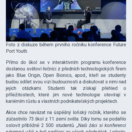
Foto z diskuze během prvního ročníku konference Future
Port Youth.
Přímo do škol se v interaktivním programu konference
dostanou světoví řečníci z předních technologických firem
jako Blue Origin, Open Bionics, apod., kteří se studenty
budou sdílet svou vizi budoucnosti a diskutovat s nimi nad
jejich otázkami. Studenti tak získají přehled o
příležitostech, které jim nové technologie otevírají v
kariérním růstu a vlastních podnikatelských projektech.
Akce chce navázat na úspěšný loňský ročník, kterého se
zúčastnilo 73 škol z 11 zemí světa. Díky tomu se podařilo
oslovit přibližně 2 500 studentů.
„Naši žáci si konferenci
náramně užili a byli nadšeni ze všech přednášek. I přesto,