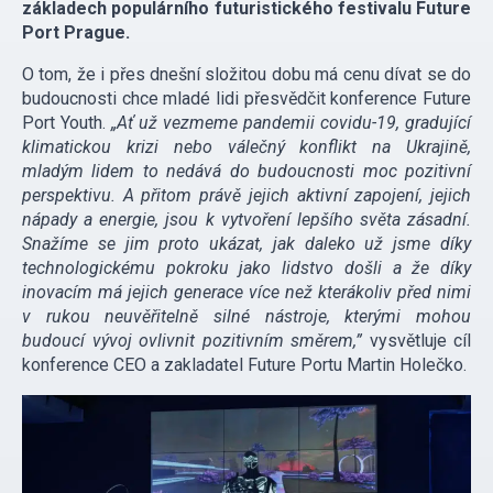
základech populárního futuristického festivalu Future
Port Prague.
O tom, že i přes dnešní složitou dobu má cenu dívat se do
budoucnosti chce mladé lidi přesvědčit konference Future
Port Youth.
„Ať už vezmeme pandemii covidu-19, gradující
klimatickou krizi nebo válečný konflikt na Ukrajině,
mladým lidem to nedává do budoucnosti moc pozitivní
perspektivu. A přitom právě jejich aktivní zapojení, jejich
nápady a energie, jsou k vytvoření lepšího světa zásadní.
Snažíme se jim proto ukázat, jak daleko už jsme díky
technologickému pokroku jako lidstvo došli a že díky
inovacím má jejich generace více než kterákoliv před nimi
v rukou neuvěřitelně silné nástroje, kterými mohou
budoucí vývoj ovlivnit pozitivním směrem,”
vysvětluje cíl
konference CEO a zakladatel Future Portu Martin Holečko.