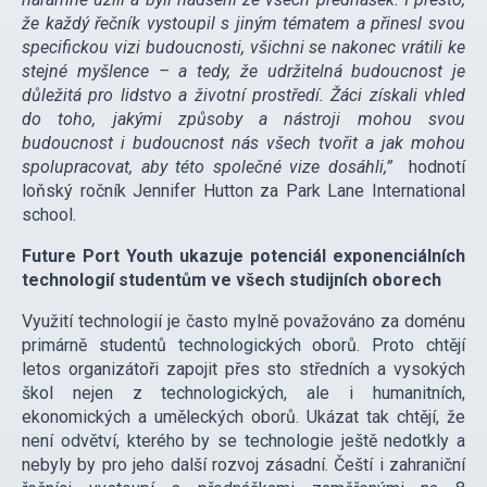
že každý řečník vystoupil s jiným tématem a přinesl svou
specifickou vizi budoucnosti, všichni se nakonec vrátili ke
stejné myšlence – a tedy, že udržitelná budoucnost je
důležitá pro lidstvo a životní prostředí. Žáci získali vhled
do toho, jakými způsoby a nástroji mohou svou
budoucnost i budoucnost nás všech tvořit a jak mohou
spolupracovat, aby této společné vize dosáhli,”
hodnotí
loňský ročník Jennifer Hutton za Park Lane International
school.
Future Port Youth ukazuje potenciál exponenciálních
technologií studentům ve všech studijních oborech
Využití technologií je často mylně považováno za doménu
primárně studentů technologických oborů. Proto chtějí
letos organizátoři zapojit přes sto středních a vysokých
škol nejen z technologických, ale i humanitních,
ekonomických a uměleckých oborů. Ukázat tak chtějí, že
není odvětví, kterého by se technologie ještě nedotkly a
nebyly by pro jeho další rozvoj zásadní. Čeští i zahraniční