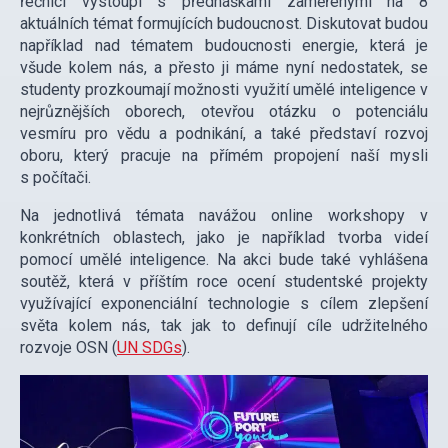
řečníci vystoupí s přednáškami zaměřenými na 8
aktuálních témat formujících budoucnost. Diskutovat budou
například nad tématem budoucnosti energie, která je
všude kolem nás, a přesto ji máme nyní nedostatek, se
studenty prozkoumají možnosti využití umělé inteligence v
nejrůznějších oborech, otevřou otázku o potenciálu
vesmíru pro vědu a podnikání, a také představí rozvoj
oboru, který pracuje na přímém propojení naší mysli
s počítači.
Na jednotlivá témata navážou online workshopy v
konkrétních oblastech, jako je například tvorba videí
pomocí umělé inteligence. Na akci bude také vyhlášena
soutěž, která v příštím roce ocení studentské projekty
využívající exponenciální technologie s cílem zlepšení
světa kolem nás, tak jak to definují cíle udržitelného
rozvoje OSN (
UN SDGs
).