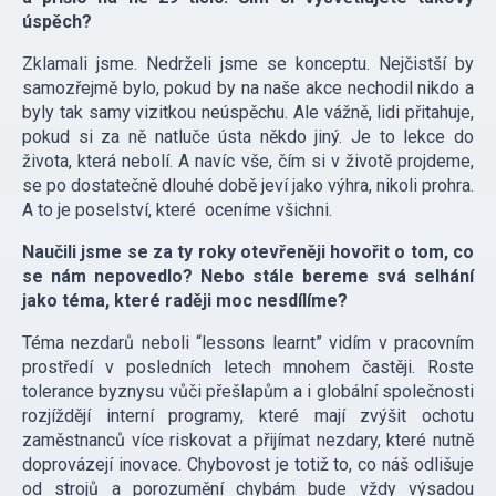
úspěch?
Zklamali jsme. Nedrželi jsme se konceptu. Nejčistší by
samozřejmě bylo, pokud by na naše akce nechodil nikdo a
byly tak samy vizitkou neúspěchu. Ale vážně, lidi přitahuje,
pokud si za ně natluče ústa někdo jiný. Je to lekce do
života, která nebolí. A navíc vše, čím si v životě projdeme,
se po dostatečně dlouhé době jeví jako výhra, nikoli prohra.
A to je poselství, které oceníme všichni.
Naučili jsme se za ty roky otevřeněji hovořit o tom, co
se nám nepovedlo? Nebo stále bereme svá selhání
jako téma, které raději moc nesdílíme?
Téma nezdarů neboli “lessons learnt” vidím v pracovním
prostředí v posledních letech mnohem častěji. Roste
tolerance byznysu vůči přešlapům a i globální společnosti
rozjíždějí interní programy, které mají zvýšit ochotu
zaměstnanců více riskovat a přijímat nezdary, které nutně
doprovázejí inovace. Chybovost je totiž to, co náš odlišuje
od strojů a porozumění chybám bude vždy výsadou