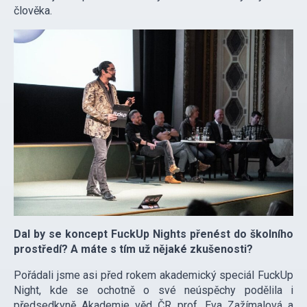
člověka.
Dal by se koncept FuckUp Nights přenést do školního
prostředí? A máte s tím už nějaké zkušenosti?
Pořádali jsme asi před rokem akademický speciál FuckUp
Night, kde se ochotně o své neúspěchy podělila i
předsedkyně Akademie věd ČR prof. Eva Zažímalová a