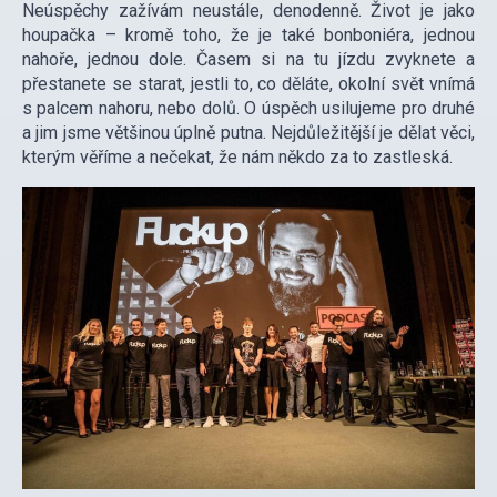
Neúspěchy zažívám neustále, denodenně. Život je jako
houpačka – kromě toho, že je také bonboniéra, jednou
nahoře, jednou dole. Časem si na tu jízdu zvyknete a
přestanete se starat, jestli to, co děláte, okolní svět vnímá
s palcem nahoru, nebo dolů. O úspěch usilujeme pro druhé
a jim jsme většinou úplně putna. Nejdůležitější je dělat věci,
kterým věříme a nečekat, že nám někdo za to zastleská.