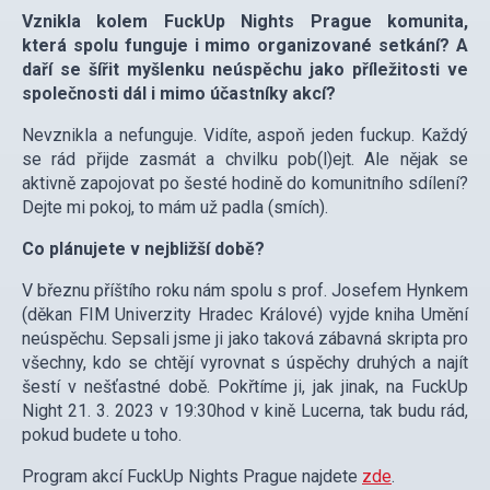
Vznikla kolem FuckUp Nights Prague komunita,
která spolu funguje i mimo organizované setkání? A
daří se šířit myšlenku neúspěchu jako příležitosti ve
společnosti dál i mimo účastníky akcí?
Nevznikla a nefunguje. Vidíte, aspoň jeden fuckup. Každý
se rád přijde zasmát a chvilku pob(l)ejt. Ale nějak se
aktivně zapojovat po šesté hodině do komunitního sdílení?
Dejte mi pokoj, to mám už padla (smích).
Co plánujete v nejbližší době?
V březnu příštího roku nám spolu s prof. Josefem Hynkem
(děkan FIM Univerzity Hradec Králové) vyjde kniha Umění
neúspěchu. Sepsali jsme ji jako taková zábavná skripta pro
všechny, kdo se chtějí vyrovnat s úspěchy druhých a najít
šestí v nešťastné době. Pokřtíme ji, jak jinak, na FuckUp
Night 21. 3. 2023 v 19:30hod v kině Lucerna, tak budu rád,
pokud budete u toho.
Program akcí FuckUp Nights Prague najdete
zde
.