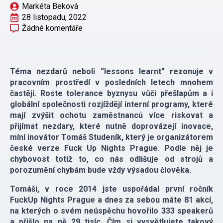
Markéta Beková
28 listopadu, 2022
Žádné komentáře
Téma nezdarů neboli “lessons learnt” rezonuje v
pracovním prostředí v posledních letech mnohem
častěji. Roste tolerance byznysu vůči přešlapům a i
globální společnosti rozjíždějí interní programy, které
mají zvýšit ochotu zaměstnanců více riskovat a
přijímat nezdary, které nutně doprovázejí inovace,
míní inovátor Tomáš Studeník, který je organizátorem
české verze Fuck Up Nights Prague. Podle něj je
chybovost totiž to, co nás odlišuje od strojů a
porozumění chybám bude vždy výsadou člověka.
Tomáši, v roce 2014 jste uspořádal první ročník
FuckUp Nights Prague a dnes za sebou máte 81 akcí,
na kterých o svém neúspěchu hovořilo 333 speakerů
a přišlo na ně 29 tisíc. Čím si vysvětlujete takový