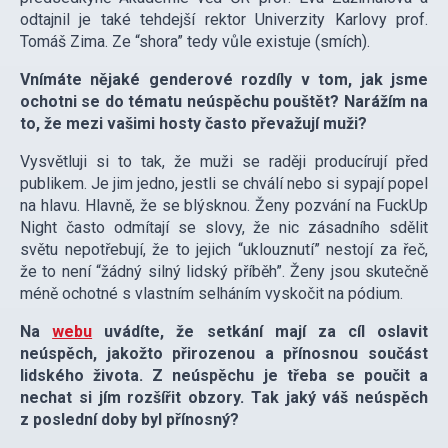
odtajnil je také tehdejší rektor Univerzity Karlovy prof.
Tomáš Zima. Ze “shora” tedy vůle existuje (smích).
Vnímáte nějaké genderové rozdíly v tom, jak jsme
ochotni se do tématu neúspěchu pouštět? Narážím na
to, že mezi vašimi hosty často převažují muži?
Vysvětluji si to tak, že muži se raději producírují před
publikem. Je jim jedno, jestli se chválí nebo si sypají popel
na hlavu. Hlavně, že se blýsknou. Ženy pozvání na FuckUp
Night často odmítají se slovy, že nic zásadního sdělit
světu nepotřebují, že to jejich “uklouznutí” nestojí za řeč,
že to není “žádný silný lidský příběh”. Ženy jsou skutečně
méně ochotné s vlastním selháním vyskočit na pódium.
Na
webu
uvádíte, že setkání mají za cíl oslavit
neúspěch, jakožto přirozenou a přínosnou součást
lidského života. Z neúspěchu je třeba se poučit a
nechat si jím rozšířit obzory. Tak jaký váš neúspěch
z poslední doby byl přínosný?