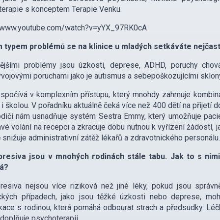
erapie s konceptem Terapie Venku.
//www.youtube.com/watch?v=yYX_97RK0cA
m typem problémů se na klinice u mladých setkáváte nejčast
tějšími problémy jsou úzkosti, deprese, ADHD, poruchy chov
vojovými poruchami jako je autismus a sebepoškozujícími sklony
spočívá v komplexním přístupu, který mnohdy zahrnuje kombina
 i školou. V pořadníku aktuálně čeká více než 400 dětí na přijetí 
rodiči nám usnadňuje systém Sestra Emmy, který umožňuje paci
vé volání na recepci a zkracuje dobu nutnou k vyřízení žádostí, 
 snižuje administrativní zátěž lékařů a zdravotnického personálu
presiva jsou v mnohých rodinách stále tabu. Jak to s nimi
vá?
presiva nejsou více riziková než jiné léky, pokud jsou sprá
ických případech, jako jsou těžké úzkosti nebo deprese, moh
ace s rodinou, která pomáhá odbourat strach a předsudky. Léčb
 doplňuje psychoterapii.