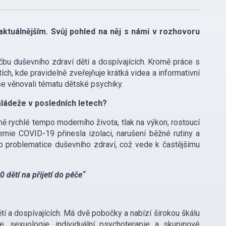
ktuálnějším. Svůj pohled na něj s námi v rozhovoru
éčbu duševního zdraví dětí a dospívajících. Kromě práce s
ích, kde pravidelně zveřejňuje krátká videa a informativní
e věnovali tématu dětské psychiky.
mládeže v posledních letech?
 rychlé tempo moderního života, tlak na výkon, rostoucí
mie COVID-19 přinesla izolaci, narušení běžné rutiny a
í o problematice duševního zdraví, což vede k častějšímu
 dětí na přijetí do péče“
tí a dospívajících. Má dvě pobočky a nabízí širokou škálu
e, sexuologie, individuální psychoterapie a skupinové