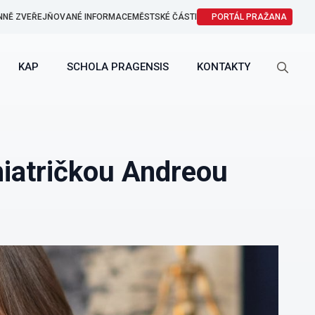
NNĚ ZVEŘEJŇOVANÉ INFORMACE
MĚSTSKÉ ČÁSTI
PORTÁL PRAŽANA
KAP
SCHOLA PRAGENSIS
KONTAKTY
Search
for:
iatričkou Andreou