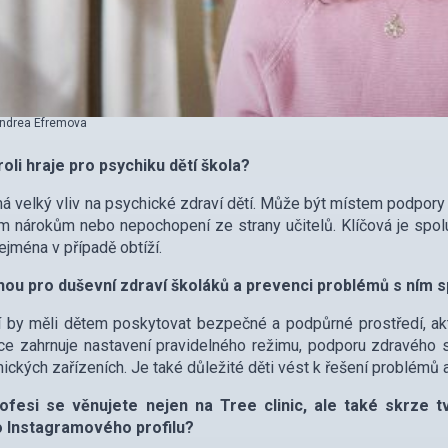
ndrea Efremova
oli hraje pro psychiku dětí škola?
á velký vliv na psychické zdraví dětí. Může být místem podpory a 
 nárokům nebo nepochopení ze strany učitelů. Klíčová je spolu
zejména v případě obtíží.
ou pro duševní zdraví školáků a prevenci problémů s ním s
 by měli dětem poskytovat bezpečné a podpůrné prostředí, akti
ce zahrnuje nastavení pravidelného režimu, podporu zdravého
nických zařízeních. Je také důležité děti vést k řešení problémů 
ofesi se věnujete nejen na Tree clinic, ale také skrze tv
 Instagramového profilu?