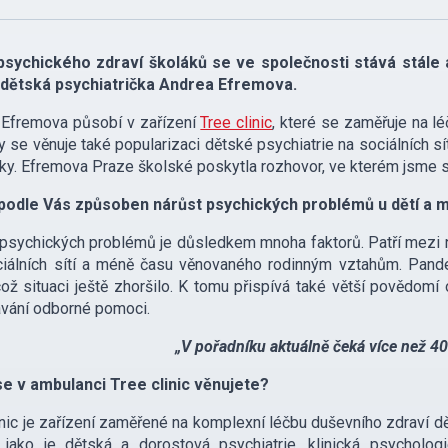
sychického zdraví školáků se ve společnosti stává stále a
a dětská psychiatrička Andrea Efremova.
 Efremova působí v zařízení
Tree clinic
, které se zaměřuje na l
y se věnuje také popularizaci dětské psychiatrie na sociálních sít
ky. Efremova Praze školské poskytla rozhovor, ve kterém jsme s
 podle Vás způsoben nárůst psychických problémů u dětí a 
psychických problémů je důsledkem mnoha faktorů. Patří mezi ně
ciálních sítí a méně času věnovaného rodinným vztahům. Pande
což situaci ještě zhoršilo. K tomu přispívá také větší povědom
vání odborné pomoci.
„V pořadníku aktuálně čeká více než 400
e v ambulanci Tree clinic věnujete?
inic je zařízení zaměřené na komplexní léčbu duševního zdraví dě
 jako je dětská a dorostová psychiatrie, klinická psychologi