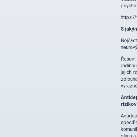
psychot
https:
S jaký
Nejčas
neurový
Řešení 
rodinou
jejich 
zdlouha
výrazně
Antide
riziko
Antide
specif
komunik
plánu a