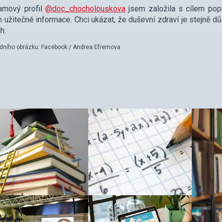
ramový profil
@doc_chocholouskova
jsem založila s cílem popu
 užitečné informace. Chci ukázat, že duševní zdraví je stejně důl
h.
odního obrázku: Facebook / Andrea Efremova