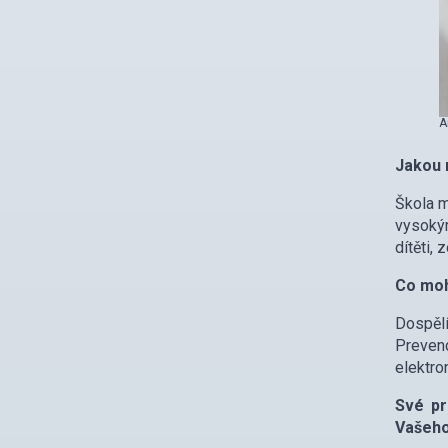
A
Jakou r
Škola m
vysokým
dítěti, 
Co moh
Dospělí
Preven
elektro
Své pr
Vašeho