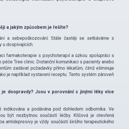
ěji a jakým způsobem je řešíte?
ání a sebepoškozování. Stále častěji se setkáváme s
 u dospívajících.
ci farmakoterapie s psychoterapií a úzkou spolupráci s
do péče Tree clinic. Distanční komunikaci s pacienty anebo
entům zadávat požadavky přímo lékařům, čímž eliminuje
jako je například vystavení receptu. Tento systém zároveň
.
 je doopravdy? Jsou v porovnání s jinými léky více
vně indikována a podávána pod dohledem odborníka. Ve
ou být nezbytnou součástí léčby. Klíčová je otevřená
a antidepresivy je vždy součástí širšího terapeutického