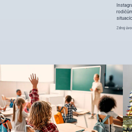
Instag
rodičům
situacíc
Zdroj úv