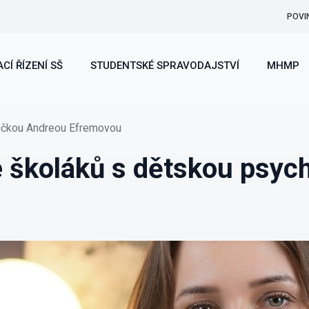
POVI
CÍ ŘÍZENÍ SŠ
STUDENTSKÉ SPRAVODAJSTVÍ
MHMP
ičkou Andreou Efremovou
školáků s dětskou psych