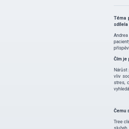
Téma p
sdílel
Andrea
pacient
příspěv
Čím je
Nárůst 
vliv so
stres, 
vyhledá
Čemu s
Tree cl
služeb,