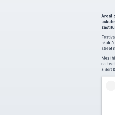
Areál 
uskute
záštitu
Festiv
skutečn
street 
Mezi hl
na fest
a Bert 