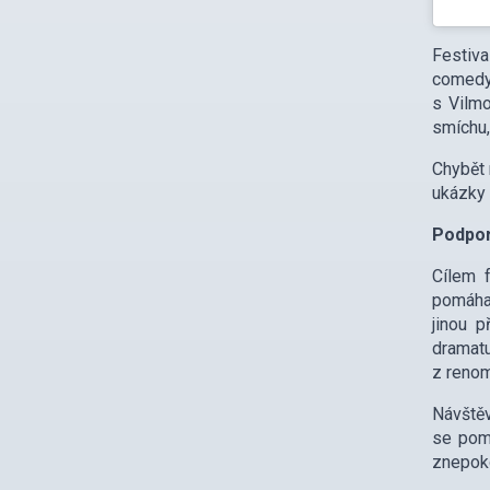
Festiva
comedy,
s Vilm
smíchu,
Chybět 
ukázky 
Podpor
Cílem f
pomáhat
jinou p
dramat
z renom
Návštěv
se pomá
znepoko