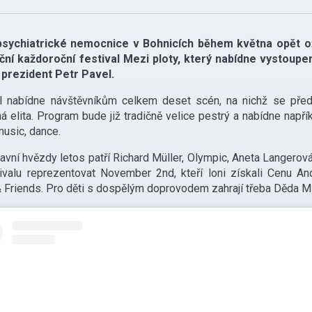
psychiatrické nemocnice v Bohnicích během května opět oži
ční každoroční festival Mezi ploty, který nabídne vystoupe
 prezident Petr Pavel.
al nabídne návštěvníkům celkem deset scén, na nichž se pře
á elita. Program bude již tradičně velice pestrý a nabídne napří
music, dance.
avní hvězdy letos patří Richard Müller, Olympic, Aneta Langero
ivalu reprezentovat November 2nd, kteří loni získali Cenu And
& Friends. Pro děti s dospělým doprovodem zahrají třeba Děda Ml