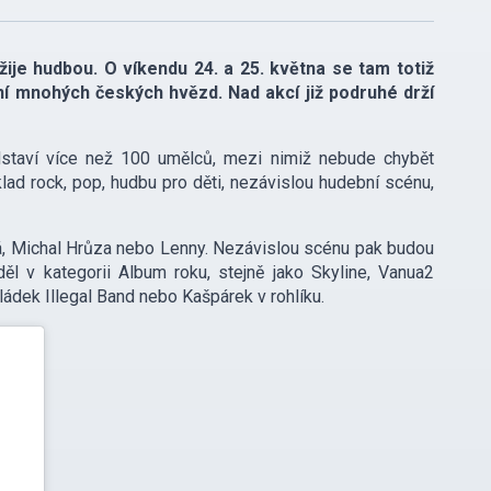
je hudbou. O víkendu 24. a 25. května se tam totiž
ní mnohých českých hvězd. Nad akcí již podruhé drží
dstaví více než 100 umělců, mezi nimiž nebude chybět
klad rock, pop, hudbu pro děti, nezávislou hudební scénu,
vá, Michal Hrůza nebo Lenny. Nezávislou scénu pak budou
ěl v kategorii Album roku, stejně jako Skyline, Vanua2
ádek Illegal Band nebo Kašpárek v rohlíku.