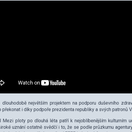
e dlouhodobě největším projektem na podporu duševního zdrav
o překonat i díky podpoře prezidenta republiky a svých patronů 
l Mezi ploty po dlouhá léta patří k nejoblíbenějším kulturním
široké uznání ostatně svědčí i to, že se podle průzkumu agentur