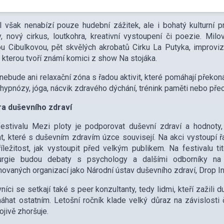
l však nenabízí pouze hudební zážitek, ale i bohatý kulturní 
 nový cirkus, loutkohra, kreativní vystoupení či poezie. Mil
ou Cibulkovou, pět skvělých akrobatů Cirku La Putyka, impro
 kterou tvoří známí komici z show Na stojáka.
nebude ani relaxační zóna s řadou aktivit, které pomáhají překo
hypnózy, jóga, nácvik zdravého dýchání, trénink paměti nebo pře
a duševního zdraví
estivalu Mezi ploty je podporovat duševní zdraví a hodnoty,
, které s duševním zdravím úzce souvisejí. Na akci vystoupí ř
říležitost, jak vystoupit před velkým publikem. Na festivalu t
urgie budou debaty s psychology a dalšími odborníky na 
ovaných organizací jako Národní ústav duševního zdraví, Drop I
níci se setkají také s peer konzultanty, tedy lidmi, kteří zažili 
hat ostatním. Letošní ročník klade velký důraz na závislosti 
jivě zhoršuje.