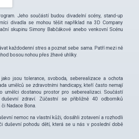
program. Jeho součástí budou divadelní scény, stand-up
ovníci divadla se mohou těšit například na 3D Company
vizační skupinu Simony Babčákové anebo venkovní Scénu
návat každodenní stres a poznat sebe sama. Patří mezi ně
chod bosou nohou přes žhavé uhlíky.
 jako jsou tolerance, svoboda, seberealizace a ochota
ada umělců se zdravotními handicapy, kteří často nemají
ito umělci dostanou prostor pro seberealizaci. Součástí
duševní zdraví. Zúčastní se přibližně 40 odborníků
n či Nadace Bona.
duševní nemoc na vlastní kůži, dosáhli zotavení a rozhodli
či duševní pohodu dětí, která se u nás v poslední době