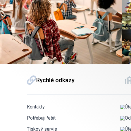
Rychlé odkazy
Kontakty
Úř
Potřebuji řešit
Od
Tiskový servis
Úř