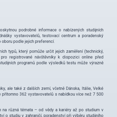
poskytnou podrobné informace o nabízených studijních
řednášky vystavovatelů, testovací centrum a poradenský
oboru podle jejich preferencí.
ijních typů, který pomůže určit jejich zaměření (technický,
 pro registrované návštěvníky k dispozici online před
 studijních programů podle výsledků testu může výrazně
y, ale také z dalších zemí, včetně Dánska, Itálie, Velké
de přítomno 362 vystavovatelů s nabídkou více než 7 500
h na různá témata – od vědy a kariéry až po studium v
í o studiu v zahraničí, poradenství při výběru studijního