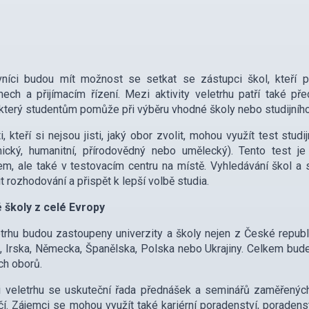
vníci budou mít možnost se setkat se zástupci škol, kteří 
ech a přijímacím řízení. Mezi aktivity veletrhu patří také p
 který studentům pomůže při výběru vhodné školy nebo studijního 
i, kteří si nejsou jisti, jaký obor zvolit, mohou využít test stud
ický, humanitní, přírodovědný nebo umělecký). Tento test je
em, ale také v testovacím centru na místě. Vyhledávání škol a
t rozhodování a přispět k lepší volbě studia.
 školy z celé Evropy
trhu budou zastoupeny univerzity a školy nejen z České republik
e, Irska, Německa, Španělska, Polska nebo Ukrajiny. Celkem bu
ích oborů.
i veletrhu se uskuteční řada přednášek a seminářů zaměřenýc
čí. Zájemci se mohou využít také kariérní poradenství, poradenstv