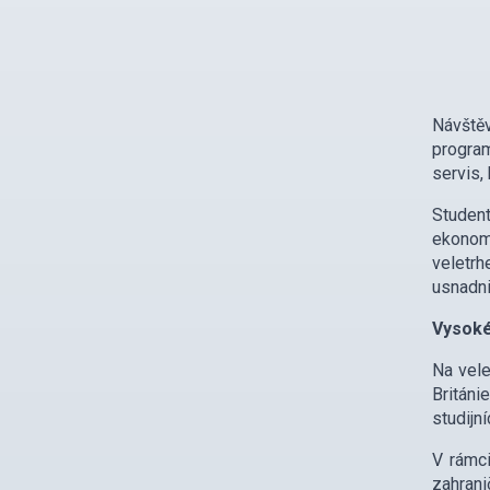
Návště
program
servis,
Student
ekonom
veletrh
usnadni
Vysoké
Na vele
Británi
studijn
V rámc
zahrani