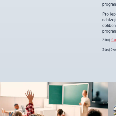
program
Pro lep
nabízej
oblíben
program
Zdroj:
Ga
Zdroj úv