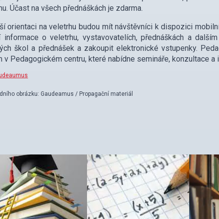
u. Účast na všech přednáškách je zdarma.
ší orientaci na veletrhu budou mít návštěvníci k dispozici mob
í informace o veletrhu, vystavovatelích, přednáškách a další
ých škol a přednášek a zakoupit elektronické vstupenky. Peda
 v Pedagogickém centru, které nabídne semináře, konzultace a in
udeaumus
odního obrázku: Gaudeamus / Propagační materiál