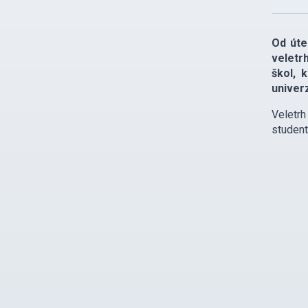
Od úte
veletr
škol, 
univerz
Veletrh
student