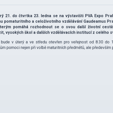
rý 21. do čtvrtka 23. ledna se na výstavišti PVA Expo Pra
hu pomaturitního a celoživotního vzdělávání Gaudeamus Pra
kterým pomáhá rozhodnout se o svou další životní cest
it, vysokých škol a dalších vzdělávacích institucí z celého s
 bude v úterý a ve středu otevřen pro veřejnost od 8.30 do 
ům pomoci nejen při volbě maturitních předmětů, ale především př