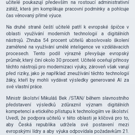
učitelé poukazují především na rostoucí administrativní
zátěž, která jim komplikuje pracovní podmínky a pohlcuje
čas věnovaný přímé výuce.
Na druhé straně čeští učitelé patří k evropské špičce v
oblasti využívání moderních technologií a digitálních
nástrojů. Zhruba 54 procent učitelů absolvovalo školení
zaměřené na využívání umělé inteligence ve vzdělávacích
procesech. Tento podíl výrazně převyšuje evropský
průměr, který činí okolo 30 procent. Učitelé oceňují přínosy
těchto nástrojů pro modernizaci výuky, zároveň však varují
před riziky, jako je například zneužívání těchto technologií
žáky, kteří by mohli vydávat výsledky generované AI za
své vlastní práce.
Ministr školství Mikuláš Bek /STAN/ během slavnostního
představení výsledků zdůraznil význam digitálních
kompetencí a etického přístupu k technologiím ve školství.
Uvedl, že podpora učitelů v této oblasti je klíčová pro to,
aby Česká republika udržela své postavení mezi
evropskými lídry a aby výuka odpovídala požadavkům 21.