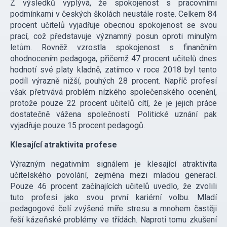
Z výsledků vyplývá, že spokojenost s pracovními
podmínkami v českých školách neustále roste. Celkem 84
procent učitelů vyjadřuje obecnou spokojenost se svou
prací, což představuje významný posun oproti minulým
letům. Rovněž vzrostla spokojenost s finančním
ohodnocením pedagoga, přičemž 47 procent učitelů dnes
hodnotí své platy kladně, zatímco v roce 2018 byl tento
podíl výrazně nižší, pouhých 28 procent. Napříč profesí
však přetrvává problém nízkého společenského ocenění,
protože pouze 22 procent učitelů cítí, že je jejich práce
dostatečně vážena společností. Politické uznání pak
vyjadřuje pouze 15 procent pedagogů.
Klesající atraktivita profese
Výrazným negativním signálem je klesající atraktivita
učitelského povolání, zejména mezi mladou generací.
Pouze 46 procent začínajících učitelů uvedlo, že zvolili
tuto profesi jako svou první kariérní volbu. Mladí
pedagogové čelí zvýšené míře stresu a mnohem častěji
řeší kázeňské problémy ve třídách. Naproti tomu zkušení