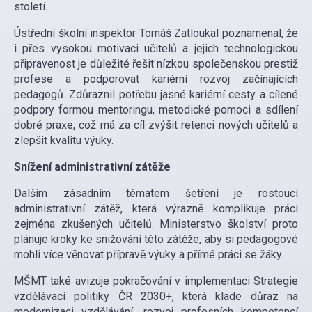
století.
Ústřední školní inspektor Tomáš Zatloukal poznamenal, že
i přes vysokou motivaci učitelů a jejich technologickou
připravenost je důležité řešit nízkou společenskou prestiž
profese a podporovat kariérní rozvoj začínajících
pedagogů. Zdůraznil potřebu jasné kariérní cesty a cílené
podpory formou mentoringu, metodické pomoci a sdílení
dobré praxe, což má za cíl zvýšit retenci nových učitelů a
zlepšit kvalitu výuky.
Snížení administrativní zátěže
Dalším zásadním tématem šetření je rostoucí
administrativní zátěž, která výrazně komplikuje práci
zejména zkušených učitelů. Ministerstvo školství proto
plánuje kroky ke snižování této zátěže, aby si pedagogové
mohli více věnovat přípravě výuky a přímé práci se žáky.
MŠMT také avizuje pokračování v implementaci Strategie
vzdělávací politiky ČR 2030+, která klade důraz na
modernizaci vzdělávání, rozvoj profesních kompetencí