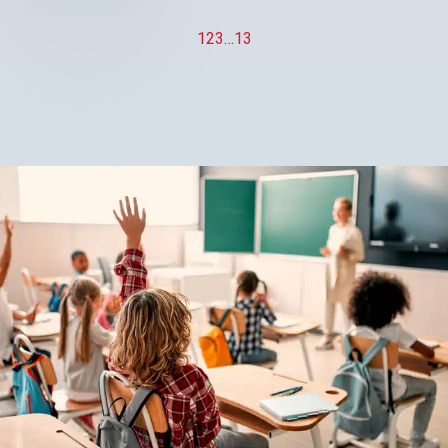
1
2
3
…
13