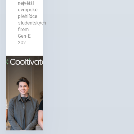
největší
evropské
přehlídce
studentských
firem
Gen-E
202...