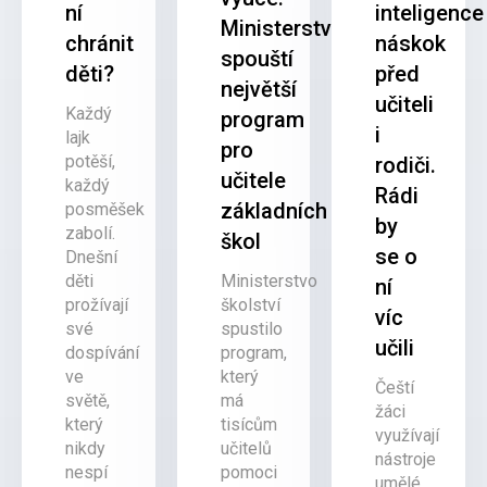
ní
inteligence
Ministerstvo
chránit
náskok
spouští
děti?
před
největší
učiteli
Každý
program
i
lajk
pro
potěší,
rodiči.
učitele
každý
Rádi
základních
posměšek
by
zabolí.
škol
se o
Dnešní
děti
Ministerstvo
ní
prožívají
školství
víc
své
spustilo
učili
dospívání
program,
ve
který
Čeští
světě,
má
žáci
který
tisícům
využívají
nikdy
učitelů
nástroje
nespí
pomoci
umělé