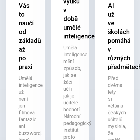
výuku
Vás
AI
v
to
už
době
naučí
ve
umělé
od
školách
inteligence
základů
pomáhá
Umělá
až
v
inteligence
po
různých
mění
praxi
předmětec
způsob,
jak se
Umělá
Před
žáci
inteligence
dvěma
učí i
už
lety
jak je
není
si
učitelé
jen
většina
hodnotí.
filmová
českých
Národní
fantazie
učitelů
pedagogický
ani
myslela,
institut
buzzword,
že
proto