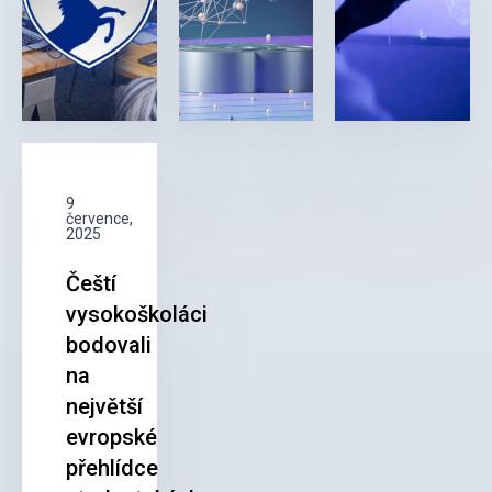
9
července,
2025
Čeští
vysokoškoláci
bodovali
na
největší
evropské
přehlídce