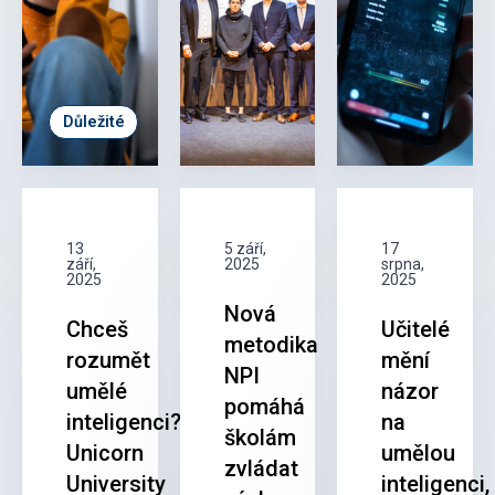
Důležité
13
5 září,
17
září,
2025
srpna,
2025
2025
Nová
Chceš
Učitelé
metodika
rozumět
mění
NPI
umělé
názor
pomáhá
inteligenci?
na
školám
Unicorn
umělou
zvládat
University
inteligenci,