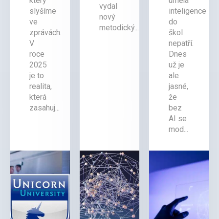
který
umělá
vydal
slyšíme
inteligence
nový
ve
do
metodický...
zprávách.
škol
V
nepatří.
roce
Dnes
2025
už je
je to
ale
realita,
jasné,
která
že
zasahuj...
bez
AI se
mod...