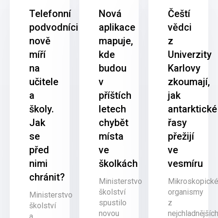
Telefonní
Nová
Čeští
podvodníci
aplikace
vědci
nově
mapuje,
z
míří
kde
Univerzity
na
budou
Karlovy
učitele
v
zkoumají,
a
příštích
jak
školy.
letech
antarktické
Jak
chybět
řasy
se
místa
přežijí
před
ve
ve
nimi
školkách
vesmíru
chránit?
Ministerstvo
Mikroskopick
školství
organismy
Ministerstvo
spustilo
z
školství
novou
nejchladnějšíc
a