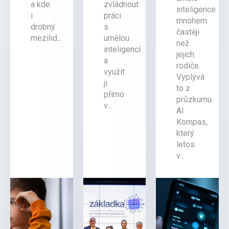
a kde
zvládnout
inteligence
i
práci
mnohem
drobný
s
častěji
mezilid...
umělou
než
inteligencí
jejich
a
rodiče.
využít
Vyplývá
ji
to z
přímo
průzkumu
v...
AI
Kompas,
který
letos
v...