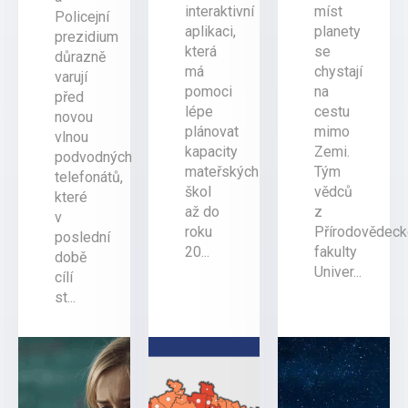
interaktivní
míst
Policejní
aplikaci,
planety
prezidium
která
se
důrazně
má
chystají
varují
pomoci
na
před
lépe
cestu
novou
plánovat
mimo
vlnou
kapacity
Zemi.
podvodných
mateřských
Tým
telefonátů,
škol
vědců
které
až do
z
v
roku
Přírodovědec
poslední
20...
fakulty
době
Univer...
cílí
st...