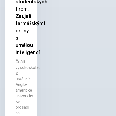
studentských
firem.
Zaujali
farmářskými
drony
s
umělou
inteligencí
Čeští
vysokoškoláci
z
pražské
Anglo-
americké
univerzity
se
prosadili
na