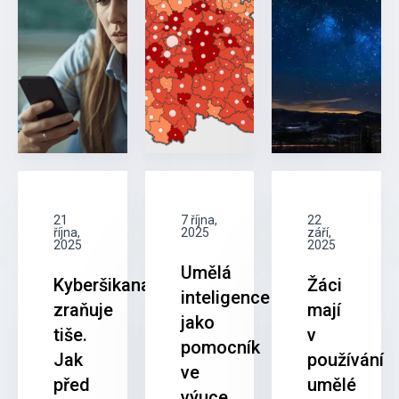
21
7 října,
22
října,
2025
září,
2025
2025
Umělá
Kyberšikana
Žáci
inteligence
zraňuje
mají
jako
tiše.
v
pomocník
Jak
používání
ve
před
umělé
výuce.