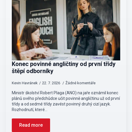
Konec povinné angličtiny od první třídy
štěpí odborníky
Kevin Havránek
22. 7. 2026
Žádné komentáře
Ministr školství Robert Plaga (ANO) na jaře oznámil konec
plánů svého předchůdce učit povinně angličtinu už od první
třídy a od sedmé třídy zavést povinný druhý cizí jazyk.
Rozhodnutí, které…
Read more