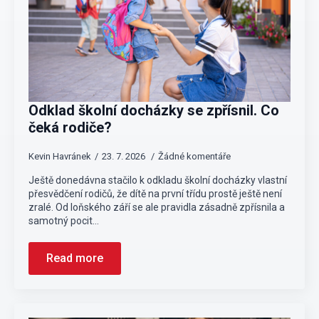
Odklad školní docházky se zpřísnil. Co
čeká rodiče?
Kevin Havránek
23. 7. 2026
Žádné komentáře
Ještě donedávna stačilo k odkladu školní docházky vlastní
přesvědčení rodičů, že dítě na první třídu prostě ještě není
zralé. Od loňského září se ale pravidla zásadně zpřísnila a
samotný pocit…
Read more