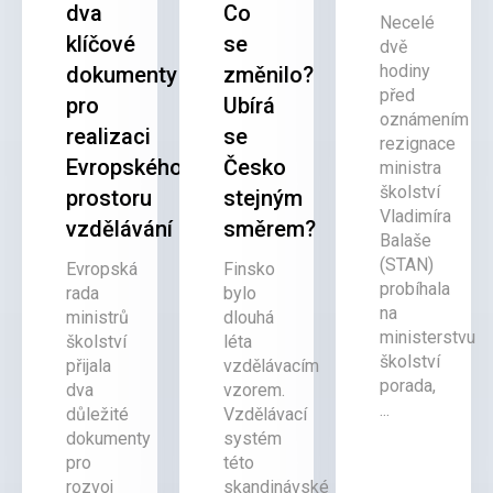
dva
Co
Necelé
klíčové
se
dvě
hodiny
dokumenty
změnilo?
před
pro
Ubírá
oznámením
realizaci
se
rezignace
Evropského
Česko
ministra
školství
prostoru
stejným
Vladimíra
vzdělávání
směrem?
Balaše
(STAN)
Evropská
Finsko
probíhala
rada
bylo
na
ministrů
dlouhá
ministerstvu
školství
léta
školství
přijala
vzdělávacím
porada,
dva
vzorem.
...
důležité
Vzdělávací
dokumenty
systém
pro
této
rozvoj
skandinávské