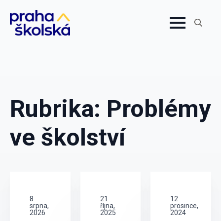
Search
for:
Rubrika:
Problémy
ve školství
8
21
12
srpna,
října,
prosince,
2026
2025
2024