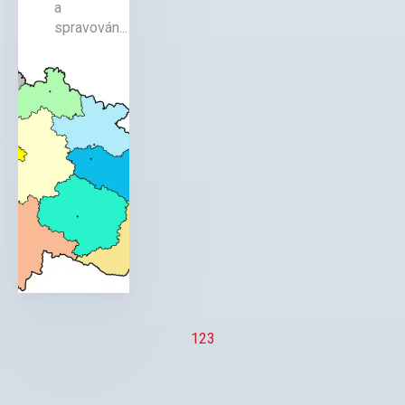
a
spravován...
1
2
3