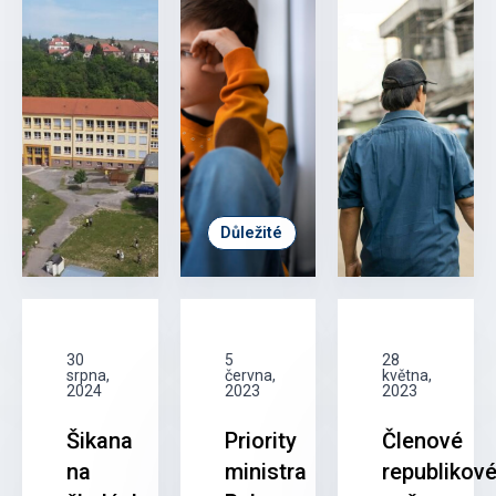
Důležité
30
5
28
srpna,
června,
května,
2024
2023
2023
Šikana
Priority
Členové
na
ministra
republikov