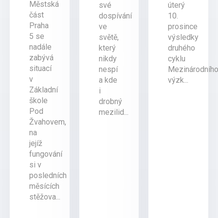
Městská
své
úterý
část
dospívání
10.
Praha
ve
prosince
5 se
světě,
výsledky
nadále
který
druhého
zabývá
nikdy
cyklu
situací
nespí
Mezinárodníh
v
a kde
výzk...
Základní
i
škole
drobný
Pod
mezilid...
Žvahovem,
na
jejíž
fungování
si v
posledních
měsících
stěžova...