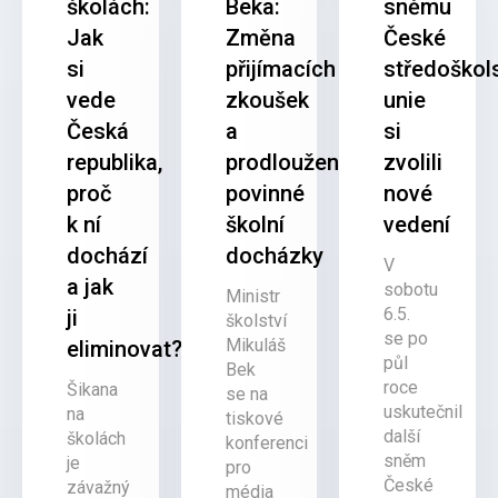
školách:
Beka:
sněmu
Jak
Změna
České
si
přijímacích
středoškol
vede
zkoušek
unie
Česká
a
si
republika,
prodloužení
zvolili
proč
povinné
nové
k ní
školní
vedení
dochází
docházky
V
a jak
sobotu
Ministr
6.5.
ji
školství
se po
Mikuláš
eliminovat?
půl
Bek
roce
Šikana
se na
uskutečnil
na
tiskové
další
školách
konferenci
sněm
je
pro
České
závažný
média