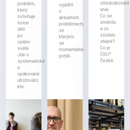
středoškolské
problém,
vyjádřil
unie.
který
o
Co se
ovlivňuje
aktuálních
změnilo
tisíce
problémech,
a co
dětí
se
zůstalo
po
kterými
stejné?
celém
se
Co je
světě.
momentálně
ČSU?
Jde o
potýk...
Česká...
systematické
a
opakované
ubližování,
kte...