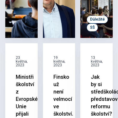
Důležité
SŠ
23
19
13
května,
května,
května,
2023
2023
2023
Ministři
Finsko
Jak
školství
už
by si
z
není
středškolác
Evropské
velmocí
představov
Unie
ve
reformu
přijali
školství.
školství?