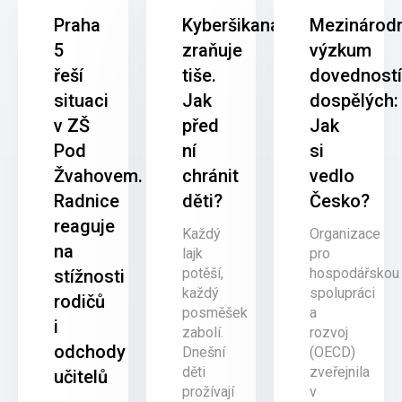
Praha
Kyberšikana
Mezinárod
5
zraňuje
výzkum
řeší
tiše.
dovednost
situaci
Jak
dospělých:
v ZŠ
před
Jak
Pod
ní
si
Žvahovem.
chránit
vedlo
Radnice
děti?
Česko?
reaguje
Každý
Organizace
na
lajk
pro
potěší,
hospodářskou
stížnosti
každý
spolupráci
rodičů
posměšek
a
i
zabolí.
rozvoj
odchody
Dnešní
(OECD)
děti
zveřejnila
učitelů
prožívají
v