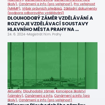
školy)
,
Oznámení a info (pro veřejnost)
,
Pro veřejnost
(MHMP)
,
Výběr právních předpisů
,
Základní dokumenty
(podpora odborového vzdělávání)
DLOUHODOBÝ ZÁMĚR VZDĚLÁVÁNÍ A
ROZVOJE VZDĚLÁVACÍ SOUSTAVY
HLAVNÍHO MĚSTA PRAHY NA ...
24. 6. 2024
-
Magistrát hl.m. Prahy
Aktuality
,
Dlouhodobý záměr
,
Koncepce školství
(záměry)
,
Oznámení a info
,
Oznámení a info (pro
školy)
,
Oznámení a info (pro veřejnost)