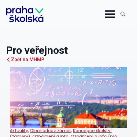
Search
for:
Pro veřejnost
Zpět na MHMP
Aktuality
,
Dlouhodobý záměr
,
Koncepce školství
(záměry)
,
Oznámení a info
,
Oznámení a info (pro