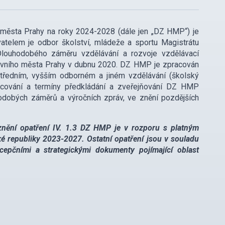
 města Prahy na roky 2024-2028 (dále jen „DZ HMP“) je
telem je odbor školství, mládeže a sportu Magistrátu
Dlouhodobého záměru vzdělávání a rozvoje vzdělávací
lavního města Prahy v dubnu 2020. DZ HMP je zpracován
tředním, vyšším odborném a jiném vzdělávání (školský
racování a termíny předkládání a zveřejňování DZ HMP
hodobých záměrů a výročních zpráv, ve znění pozdějších
nění opatření IV. 1.3 DZ HMP je v rozporu s platným
 republiky 2023-2027. Ostatní opatření jsou v souladu
pčními a strategickými dokumenty pojímající oblast