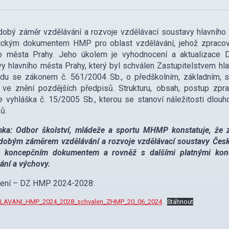
obý záměr vzdělávání a rozvoje vzdělávací soustavy hlavního
gickým dokumentem HMP pro oblast vzdělávání, jehož zpracova
ho města Prahy. Jeho úkolem je vyhodnocení a aktualizace 
y hlavního města Prahy, který byl schválen Zastupitelstvem h
adu se zákonem č. 561/2004 Sb., o předškolním, základním, s
, ve znění pozdějších předpisů. Strukturu, obsah, postup zp
e vyhláška č. 15/2005 Sb., kterou se stanoví náležitosti dlou
ů.
ka: Odbor školství, mládeže a sportu MHMP konstatuje, že z
obým záměrem vzdělávání a rozvoje vzdělávací soustavy České
o koncepčním dokumentem a rovněž s dalšími platnými konce
ání a výchovy.
žení – DZ HMP 2024-2028:
LAVANI_HMP_2024_2028_schvalen_ZHMP_20_06_2024
Stáhnout