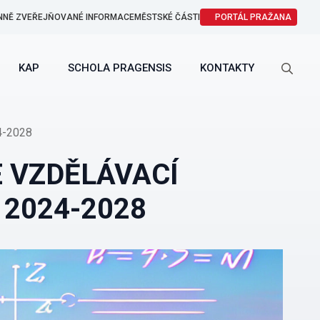
NNĚ ZVEŘEJŇOVANÉ INFORMACE
MĚSTSKÉ ČÁSTI
PORTÁL PRAŽANA
KAP
SCHOLA PRAGENSIS
KONTAKTY
Search
for:
-2028
 VZDĚLÁVACÍ
2024-2028