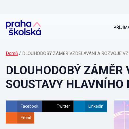
PŘÍJÍMA
Domů
/
DLOUHODOBÝ ZÁMĚR VZDĚLÁVÁNÍ A ROZVOJE VZD
DLOUHODOBÝ ZÁMĚR V
SOUSTAVY HLAVNÍHO 
Facebook
Twitter
LinkedIn
Email