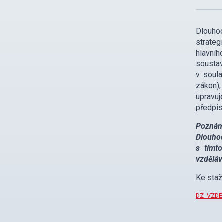
Dlouhod
strate
hlavní
soustav
v soul
zákon)
upravuj
předpis
Poznám
Dlouhod
s tímt
vzděláv
Ke sta
DZ_VZDE