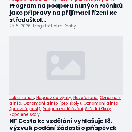
Program na podporu nultých ročníků
jako přípravy na přijímací řízení ke
středoškol...
25. 5. 2026
-
Magistrát hl.m. Prahy
Jak si zařídit
,
Nápady do výuky
,
Nezařazené
,
Oznámení
a info
,
Oznámení a info (pro školy)
,
Oznámení a info
(pro veřejnost)
,
Podpora vzdělávání
,
Střední školy
,
Zapojené školy
NF Cesta ke vzdělání vyhlašuje 18.
výzvu k podání žádosti o příspěvek