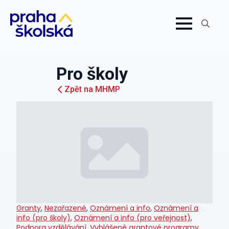
Search
for:
Pro školy
Zpět na MHMP
Granty
,
Nezařazené
,
Oznámení a info
,
Oznámení a
info (pro školy)
,
Oznámení a info (pro veřejnost)
,
Podpora vzdělávání
,
Vyhlášené grantové programy