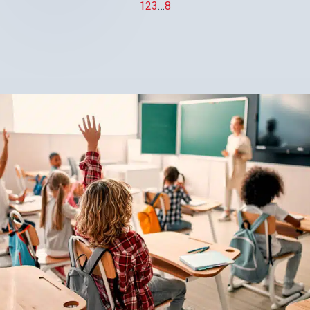
1
2
3
…
8