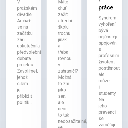
V
Máte
práce
pražském
chuť
divadle
zažít
Syndrom
Archa+
střední
vyhoření
se na
školu
bývá
začátku
trochu
nejčastěji
září
jinak
spojován
uskutečnila
a
s
předvolební
třeba
profesním
debata
rovnou
životem,
projektu
v
postihnout
Zavolíme!,
zahraničí?
ale
jehož
Možná
může
cílem
to zní
i
je
jako
studenty.
přiblížit
sen,
Na
politik...
ale
jeho
není
prevenci
to tak
se
nedosažitelné,
zaměřuje
jak...