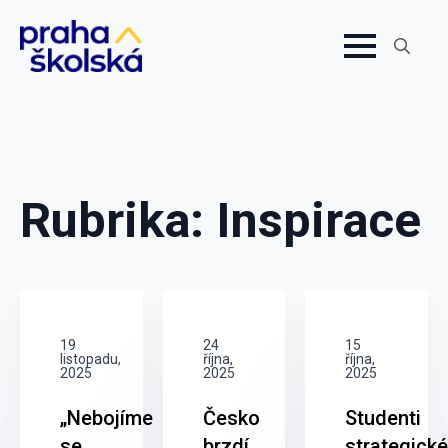
Search
for:
Rubrika:
Inspirace
19
24
15
listopadu,
října,
října,
2025
2025
2025
„Nebojíme
Česko
Studenti
se
brzdí
strategick