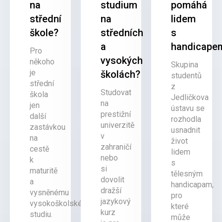
na
studium
pomáhá
střední
na
lidem
škole?
středních
s
a
handicape
Pro
vysokých
někoho
Skupina
je
školách?
studentů
střední
z
Studovat
škola
Jedličkova
na
jen
ústavu se
prestižní
další
rozhodla
univerzitě
zastávkou
usnadnit
v
na
život
zahraničí
cestě
lidem
nebo
k
s
si
maturitě
tělesným
dovolit
a
handicapam,
dražší
vysněnému
pro
jazykový
vysokoškolskému
které
kurz
studiu.
může