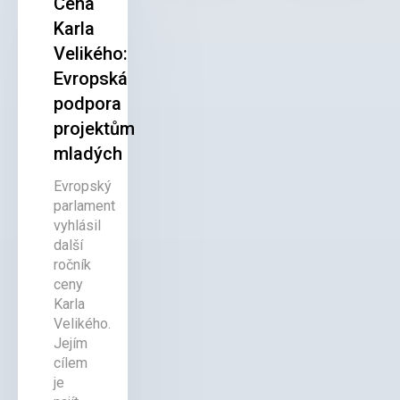
Cena
Karla
Velikého:
Evropská
podpora
projektům
mladých
Evropský
parlament
vyhlásil
další
ročník
ceny
Karla
Velikého.
Jejím
cílem
je