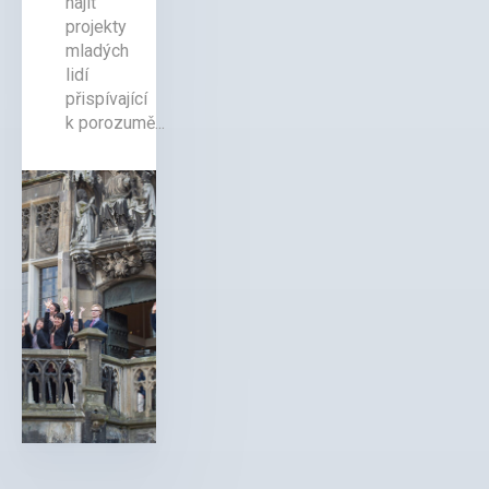
najít
projekty
mladých
lidí
přispívající
k porozumě...