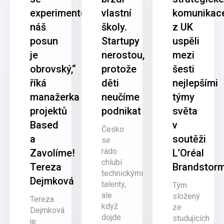
experimentovat,
vlastní
komunikac
náš
školy.
z UK
posun
Startupy
uspěli
je
nerostou,
mezi
obrovský,“
protože
šesti
říká
děti
nejlepšími
manažerka
neučíme
týmy
projektů
podnikat
světa
Based
v
Česko
a
soutěži
se
rádo
Zavolíme!
L’Oréal
chlubí
Tereza
Brandstor
technickými
Dejmková
talenty,
Tým
ale
složený
Tereza
když
ze
Dejmková
dojde
studujících
je