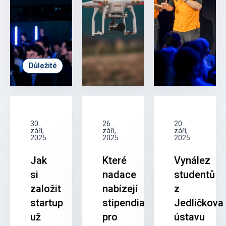
Důležité
30
26
20
září,
září,
září,
2025
2025
2025
Jak
Které
Vynález
si
nadace
studentů
založit
nabízejí
z
startup
stipendia
Jedličkova
už
pro
ústavu