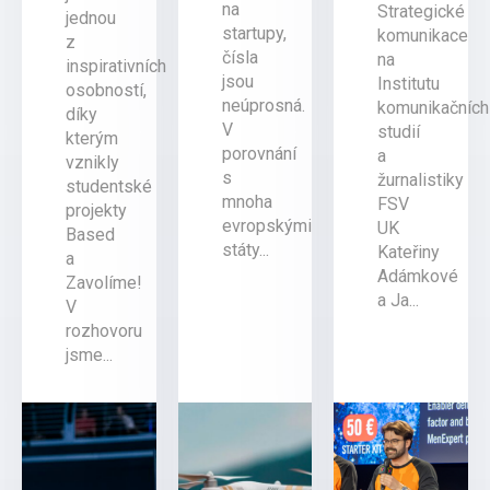
na
Strategické
jednou
startupy,
komunikace
z
čísla
na
inspirativních
jsou
Institutu
osobností,
neúprosná.
komunikačních
díky
V
studií
kterým
porovnání
a
vznikly
s
žurnalistiky
studentské
mnoha
FSV
projekty
evropskými
UK
Based
státy...
Kateřiny
a
Adámkové
Zavolíme!
a Ja...
V
rozhovoru
jsme...