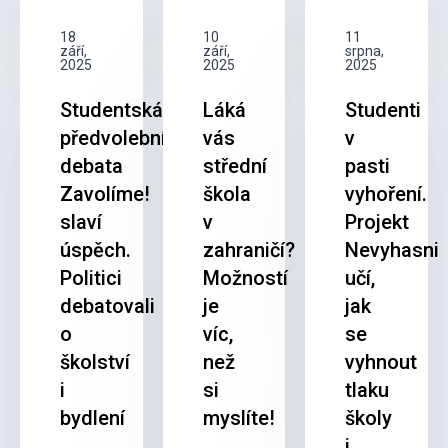
18
10
11
září,
září,
srpna,
2025
2025
2025
Studentská
Láká
Studenti
předvolební
vás
v
debata
střední
pasti
Zavolíme!
škola
vyhoření.
slaví
v
Projekt
úspěch.
zahraničí?
Nevyhasni
Politici
Možností
učí,
debatovali
je
jak
o
víc,
se
školství
než
vyhnout
i
si
tlaku
bydlení
myslíte!
školy
i