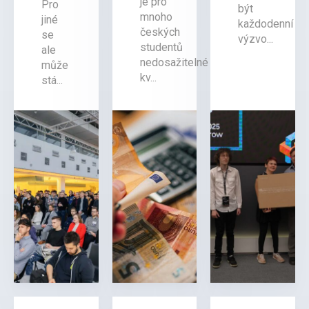
je pro
Pro
být
mnoho
jiné
každodenní
českých
se
výzvo...
studentů
ale
nedosažitelné
může
kv...
stá...