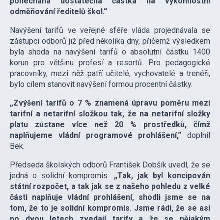
ponechána dostatečná částka na výkonnostní
odměňování ředitelů škol.“
Navýšení tarifů ve veřejné sféře vláda projednávala se
zástupci odborů již před několika dny, přičemž výsledkem
byla shoda na navýšení tarifů o absolutní částku 1400
korun pro většinu profesí a resortů. Pro pedagogické
pracovníky, mezi něž patří učitelé, vychovatelé a trenéři,
bylo cílem stanovit navýšení formou procentní částky.
„Zvýšení tarifů o 7 % znamená úpravu poměru mezi
tarifní a netarifní složkou tak, že na netarifní složky
platu zůstane více než 20 % prostředků, čímž
naplňujeme vládní programové prohlášení,“
doplnil
Bek.
Předseda školských odborů František Dobšík uvedl, že se
jedná o solidní kompromis:
„Tak, jak byl koncipován
státní rozpočet, a tak jak se z našeho pohledu z velké
části naplňuje vládní prohlášení, shodli jsme se na
tom, že to je solidní kompromis. Jsme rádi, že se asi
po dvou letech zvedají tarify a že se nějakým