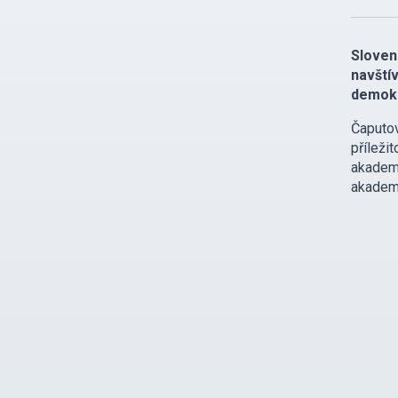
Sloven
navští
demokr
Čaputov
přílež
akadem
akadem