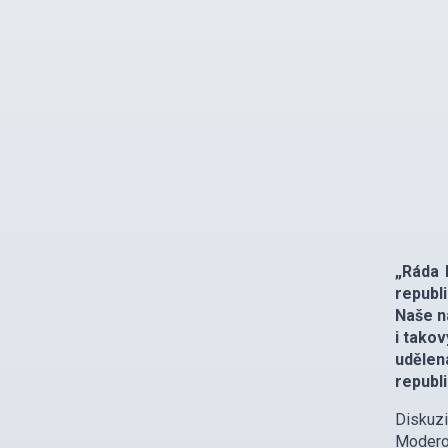
„Ráda 
republ
Naše n
i takov
uděle
republi
Diskuzi
Moderov