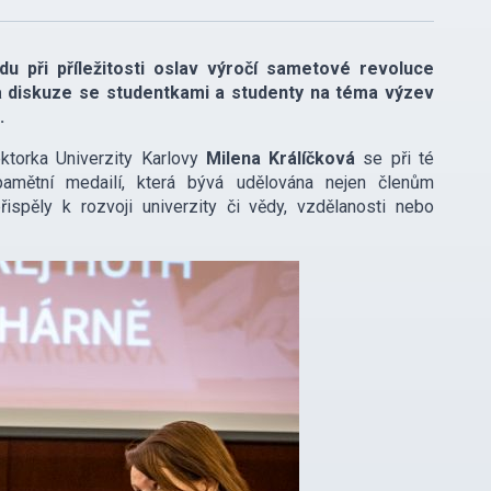
u při příležitosti oslav výročí sametové revoluce
ila diskuze se studentkami a studenty na téma výzev
.
ktorka Univerzity Karlovy
Milena Králíčková
se při té
pamětní medailí, která bývá udělována nejen členům
pěly k rozvoji univerzity či vědy, vzdělanosti nebo