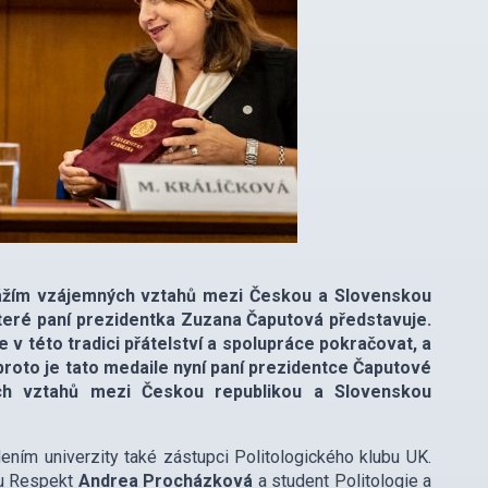
i vážím vzájemných vztahů mezi Českou a Slovenskou
 které paní prezidentka Zuzana Čaputová představuje.
v této tradici přátelství a spolupráce pokračovat, a
I proto je tato medaile nyní paní prezidentce Čaputové
ch vztahů mezi Českou republikou a Slovenskou
ním univerzity také zástupci Politologického klubu UK.
ku Respekt
Andrea Procházková
a student Politologie a