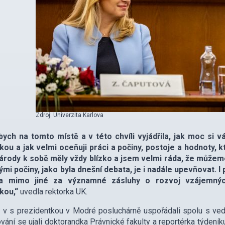
Zdroj: Univerzita Karlova
bych na tomto místě a v této chvíli vyjádřila, jak moc s
ikou a jak velmi oceňuji práci a počiny, postoje a hodnoty,
árody k sobě měly vždy blízko a jsem velmi ráda, že můžeme 
ými počiny, jako byla dnešní debata, je i nadále upevňovat. 
na mimo jiné za významné zásluhy o rozvoj vzájemný
kou,“
uvedla rektorka UK.
 v s prezidentkou v Modré posluchárně uspořádali spolu s vede
ání se ujali doktorandka Právnické fakulty a reportérka týdení