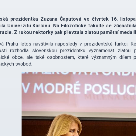
ská prezidentka Zuzana Čaputová ve čtvrtek 16. listopad
vila Univerzitu Karlovu. Na Filozofické fakultě se zúčastn
acie. Z rukou rektorky pak převzala zlatou pamětní medaili
á Prahu letos navštívila naposledy v prezidentské funkci. Re
itosti rozhodla slovenskou prezidentku vyznamenat zlatou 
ické obce, ale také osobnostem, které významným dílem přis
ických svobod.