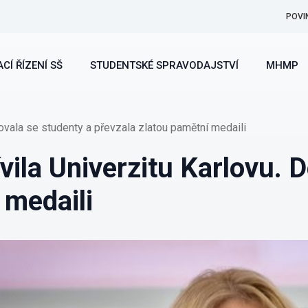
POVI
CÍ ŘÍZENÍ SŠ
STUDENTSKÉ SPRAVODAJSTVÍ
MHMP
ovala se studenty a převzala zlatou pamětní medaili
ila Univerzitu Karlovu. D
 medaili