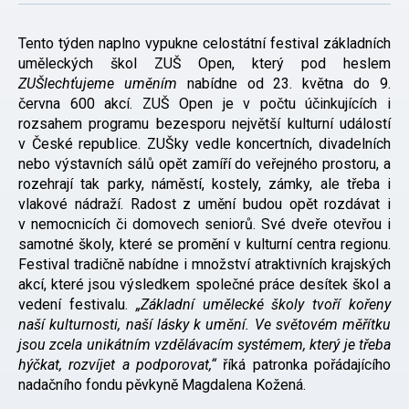
Tento týden naplno vypukne celostátní festival základních
uměleckých škol ZUŠ Open, který pod heslem
ZUŠlechťujeme
uměním
nabídne od 23. května do 9.
června 600 akcí. ZUŠ Open je v počtu účinkujících i
rozsahem programu bezesporu největší kulturní událostí
v České republice. ZUŠky vedle koncertních, divadelních
nebo výstavních sálů opět zamíří do veřejného prostoru, a
rozehrají tak parky, náměstí, kostely, zámky, ale třeba i
vlakové nádraží. Radost z umění budou opět rozdávat i
v nemocnicích či domovech seniorů. Své dveře otevřou i
samotné školy, které se promění v kulturní centra regionu.
Festival tradičně nabídne i množství atraktivních krajských
akcí, které jsou výsledkem společné práce desítek škol a
vedení festivalu.
„Základní umělecké školy tvoří kořeny
naší kulturnosti, naší lásky k umění. Ve světovém měřítku
jsou zcela unikátním vzdělávacím systémem, který je třeba
hýčkat, rozvíjet a podporovat,“
říká patronka pořádajícího
nadačního fondu pěvkyně Magdalena Kožená.