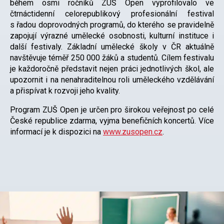
během osmi ročníků ZUŠ Open vyprofilovalo ve
čtrnáctidenní celorepublikový profesionální festival
s řadou doprovodných programů, do kterého se pravidelně
zapojují výrazné umělecké osobnosti, kulturní instituce i
další festivaly. Základní umělecké školy v ČR aktuálně
navštěvuje téměř 250 000 žáků a studentů. Cílem festivalu
je každoročně představit nejen práci jednotlivých škol, ale
upozornit i na nenahraditelnou roli uměleckého vzdělávání
a přispívat k rozvoji jeho kvality.
Program ZUŠ Open je určen pro širokou veřejnost po celé
České republice zdarma, vyjma benefičních koncertů. Více
informací je k dispozici na
www.zusopen.cz
.