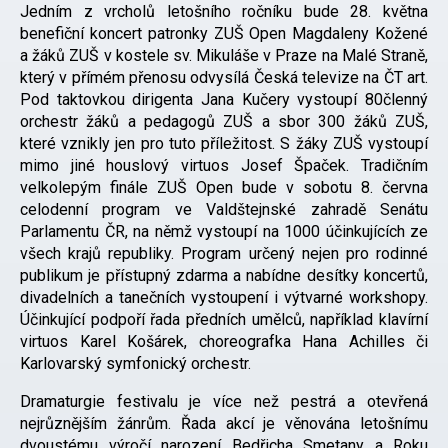
Jedním z vrcholů letošního ročníku bude 28. května
benefiční koncert patronky ZUŠ Open Magdaleny Kožené
a žáků ZUŠ v kostele sv. Mikuláše v Praze na Malé Straně,
který v přímém přenosu odvysílá Česká televize na ČT art.
Pod taktovkou dirigenta Jana Kučery vystoupí 80členný
orchestr žáků a pedagogů ZUŠ a sbor 300 žáků ZUŠ,
které vznikly jen pro tuto příležitost. S žáky ZUŠ vystoupí
mimo jiné houslový virtuos Josef Špaček. Tradičním
velkolepým finále ZUŠ Open bude v sobotu 8. června
celodenní program ve Valdštejnské zahradě Senátu
Parlamentu ČR, na němž vystoupí na 1000 účinkujících ze
všech krajů republiky. Program určený nejen pro rodinné
publikum je přístupný zdarma a nabídne desítky koncertů,
divadelních a tanečních vystoupení i výtvarné workshopy.
Účinkující podpoří řada předních umělců, například klavírní
virtuos Karel Košárek, choreografka Hana Achilles či
Karlovarský symfonický orchestr.
Dramaturgie festivalu je více než pestrá a otevřená
nejrůznějším žánrům. Řada akcí je věnována letošnímu
dvoustému výročí narození Bedřicha Smetany a Roku