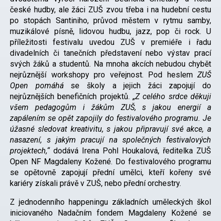
české hudby, ale žáci ZUŠ zvou třeba i na hudební cestu
po stopách Santiniho, průvod městem v rytmu samby,
muzikálové písně, lidovou hudbu, jazz, pop či rock. U
příležitosti festivalu uvedou ZUŠ v premiéře i řadu
divadelních či tanečních představení nebo výstav prací
svých žáků a studentů. Na mnoha akcích nebudou chybět
nejrůznější workshopy pro veřejnost. Pod heslem
ZUŠ
Open pomáhá
se školy a jejich žáci zapojují do
nejrůznějších benefičních projektů.
„Z celého srdce děkuji
všem pedagogům i žákům ZUŠ, s jakou energií a
zapálením se opět zapojily do festivalového programu. Je
úžasné sledovat kreativitu, s jakou připravují své akce, a
nasazení, s jakým pracují na společných festivalových
projektech,“
dodává Irena Pohl Houkalová, ředitelka ZUŠ
Open NF Magdaleny Kožené. Do festivalového programu
se opětovně zapojují přední umělci, kteří kořeny své
kariéry získali právě v ZUŠ, nebo přední orchestry.
Z jednodenního happeningu základních uměleckých škol
iniciovaného Nadačním fondem Magdaleny Kožené se