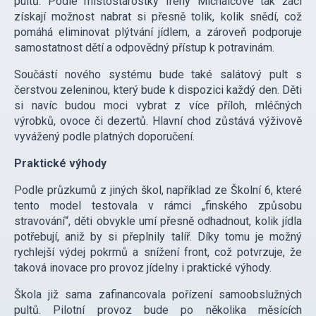
pultů. Podle místostarostky Ireny Michalcové tak žáci
získají možnost nabrat si přesně tolik, kolik snědí, což
pomáhá eliminovat plýtvání jídlem, a zároveň podporuje
samostatnost dětí a odpovědný přístup k potravinám.
Součástí nového systému bude také salátový pult s
čerstvou zeleninou, který bude k dispozici každý den. Děti
si navíc budou moci vybrat z více příloh, mléčných
výrobků, ovoce či dezertů. Hlavní chod zůstává výživově
vyvážený podle platných doporučení.
Praktické výhody
Podle průzkumů z jiných škol, například ze Školní 6, které
tento model testovala v rámci „finského způsobu
stravování“, děti obvykle umí přesně odhadnout, kolik jídla
potřebují, aniž by si přeplnily talíř. Díky tomu je možný
rychlejší výdej pokrmů a snížení front, což potvrzuje, že
taková inovace pro provoz jídelny i praktické výhody.
Škola již sama zafinancovala pořízení samoobslužných
pultů. Pilotní provoz bude po několika měsících