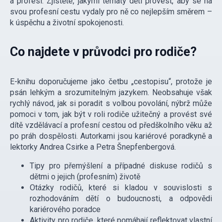
a profesí. Zjistěte, jakými tématy děti provést, aby se na
svou profesní cestu vydaly pro ně co nejlepším směrem –
k úspěchu a životní spokojenosti.
Co najdete v průvodci pro rodiče?
E-knihu doporučujeme jako četbu „cestopisu“, protože je
psán lehkým a srozumitelným jazykem. Neobsahuje však
rychlý návod, jak si poradit s volbou povolání, nýbrž může
pomoci v tom, jak být v roli rodiče užitečný a provést své
dítě vzdělávací a profesní cestou od předškolního věku až
po práh dospělosti. Autorkami jsou kariérové poradkyně a
lektorky Andrea Csirke a Petra Šnepfenbergová.
Tipy pro přemýšlení a případné diskuse rodičů s
dětmi o jejich (profesním) životě
Otázky rodičů, které si kladou v souvislosti s
rozhodováním dětí o budoucnosti, a odpovědi
kariérového poradce
Aktivity pro rodiče, které pomáhají reflektovat vlastní