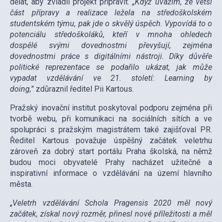
dělat, aby zvládli projekt připravit.
„Když
uv
ážím, že větší
čá
st p
řípravy a realizace ležela na středoškolsk
é
m
studentsk
é
m týmu, pak jde o skvělý úspěch. Vypovídá
to o
potenci
álu středoškoláků, kteří v mnoha ohledech
dospěl
é
svými dovednostmi převyšují, zejm
é
na
dovednostmi práce s digitálními nástroji. Díky důvěře
politick
é
reprezentace se podařilo ukázat, jak může
vypadat vzdělávání ve 21. století
: Learning by
doing,”
zdůraznil ředitel Pii Kartous.
Pražský inovační institut poskytoval podporu zejména při
tvorbě webu, při komunikaci na sociálních sítích a ve
spolupráci s pražským magistrátem také zajišťoval PR.
Ředitel Kartous považuje úspěšný začátek veletrhu
zároveň za dobrý start portálu Praha školská, na němž
budou moci obyvatelé Prahy nacházet užitečné a
inspirativní informace o vzdělávání na území hlavního
města.
„
Veletrh vzdělávání
Schola Pragensis 2020 m
ěl nový
začátek, zí
skal nov
ý rozměr, přinesl nov
é
příležitosti a měl