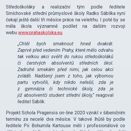
Středoškoláky a realizační tým podle ředitele
Smíchovské střední průmyslové školy Radko Sáblíka nyní
čekají ještě další tři měsíce práce na veletrhu. I poté by se
měla škola významně podílet na dalším rozvoji
webu
www.prahaskolska.eu
.
„Chtěl bych smeknout hned dvakrát.
Zaprvé před vedením Prahy, které mělo odvahu
tak velkou akci svěřit do rukou středoškoláků
či čerstvých absolventů středních škol.
Zadruhé smekám před nimi, jak celou akci
zvládli. Nadšený jsem z toho, jak výbornou
partu vytvořili, kdy nikdo neřešil, zda je
z gymnázia či technické školy, zda je
již absolventči student střední školy,“
reagoval
ředitel Sáblík.
Projekt Schola Pragensis on-line 2020 vznikl v šibeničním
termínu za necelé dva měsíce. V takové lhůtě by podle
ředitele Pii Bohumila Kartouse měli i profesionálové co