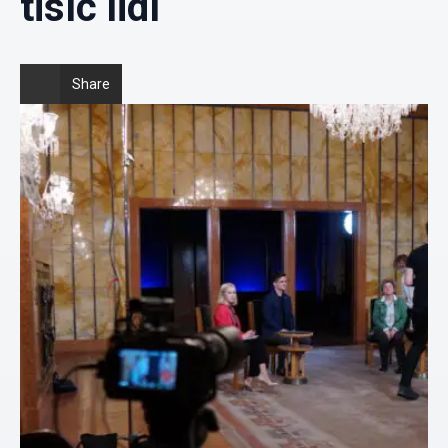
tisíc lidí
Share