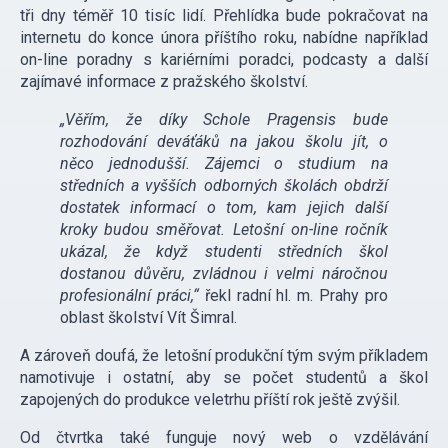
tři dny téměř 10 tisíc lidí. Přehlídka bude pokračovat na
internetu do konce února příštího roku, nabídne například
on-line poradny s kariérními poradci, podcasty a další
zajímavé informace z pražského školství.
„Věřím, že díky Schole Pragensis bude
rozhodování deváťáků na jakou školu jít, o
něco jednodušší. Zájemci o studium na
středních a vyšších odborných školách obdrží
dostatek informací o tom, kam jejich další
kroky budou směřovat. Letošní on-line ročník
ukázal, že když studenti středních škol
dostanou důvěru, zvládnou i velmi náročnou
profesionální práci,“
řekl radní hl. m. Prahy pro
oblast školství Vít Šimral.
A zároveň doufá, že letošní produkční tým svým příkladem
namotivuje i ostatní, aby se počet studentů a škol
zapojených do produkce veletrhu příští rok ještě zvýšil.
Od čtvrtka také funguje nový web o vzdělávání