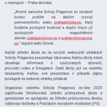
v metropoli – Praha školská.
„Kromě samotné Scholy Pragensis se studenti
budou podílet na dalším rozvoji
permanentního webu
prahaskolska.eu
, který
budeme postupně budovat a doplní trojici již
existujících magistrátních
domén
prahasportovni.eu
a
prahavolnocasova.
eu
,“
doplnil radní Šimral.
Každá střední škola se na nových webových stránkách
Scholy Pragensis prezentuje takzvanou Kartou školy, která
obsahuje informace o vyučovaných oborech,
průvodní video a fotogalerii. Další školy, jež se veletrhu
neúčastnily, mohou své prezentace v případě zájmu
postupně na webové stránky přidávat.
Organizaci veletrhu Schola Pragensis on-line 2020
zajišťovala Smíchovská střední průmyslová škola a
gymnázium ve spolupráci se Střední průmyslovou školou
sdělovací techniky a Pražským inovačním institutem (Pii).