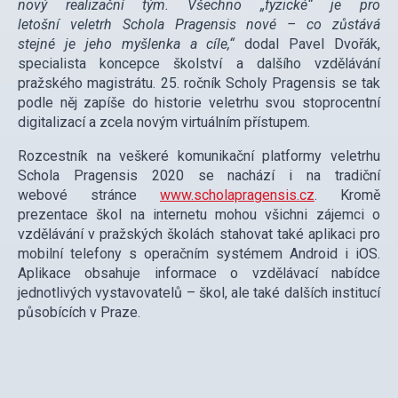
nový
realiza
ční tým. Všechno „fyzické“ je pro
letošní
veletrh Schola Pragensis nov
é – co zůstává
stejn
é
je jeho myšlenka a cíle,“
dodal Pavel Dvořák,
specialista koncepce školství a dalšího vzdělávání
pražského magistrátu. 25. ročník Scholy Pragensis se tak
podle něj zapíše do historie veletrhu svou stoprocentní
digitalizací a zcela novým virtuálním přístupem.
Rozcestník na veškeré komunikační platformy veletrhu
Schola Pragensis 2020 se nachází i na tradiční
webové stránce
www.scholapragensis.cz
. Kromě
prezentace škol na internetu mohou všichni zájemci o
vzdělávání v pražských školách stahovat také aplikaci pro
mobilní telefony s operačním systémem Android i iOS.
Aplikace obsahuje informace o vzdělávací nabídce
jednotlivých vystavovatelů – škol, ale také dalších institucí
působících v Praze.