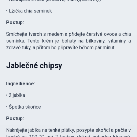
• Lžička chia semínek
Postup:
Smíchejte tvaroh s medem a přidejte čerstvé ovoce a chia
semínka. Tento krém je bohatý na bílkoviny, vitamíny a
zdravé tuky, a přitom ho připravíte během pár minut.
Jablečné chipsy
Ingredience:
• 2 jablka
• Špetka skořice
Postup:
Nakrájejte jablka na tenké plátky, posypte skořicí a pečte v
troubě na 100 °C asi 2 hodiny, dokud nebudou křupavé.