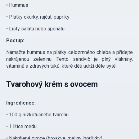
• Hummus
• Plátky okurky, rajčat, papriky
• Listy salátu nebo špenátu
Postup:
Namažte hummus na plátky celozrnného chleba a přidejte
nakrájenou zeleninu. Tento sendvič je plný vlákniny,
vitamínů a zdravých tuků, které děti udrží déle syté.
Tvarohový krém s ovocem
Ingredience:
• 100 g nízkotučného tvarohu
• 1 lžíce medu
• Nakrájené ovoce (broskve, maliny, borůvky)