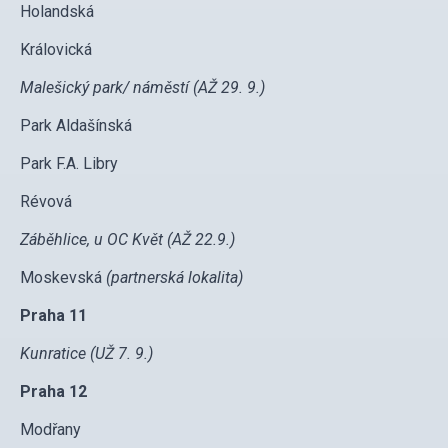
Holandská
Královická
Malešický park/ náměstí (AŽ 29. 9.)
Park Aldašínská
Park F.A. Libry
Révová
Záběhlice, u OC Květ (AŽ 22.9.)
Moskevská
(partnerská lokalita)
Praha 11
Kunratice (UŽ 7. 9.)
Praha 12
Modřany