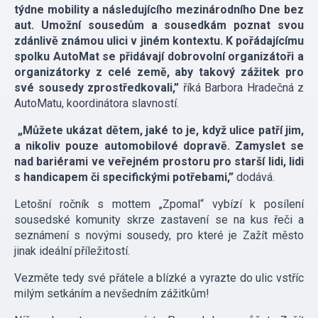
týdne mobility a následujícího mezinárodního Dne bez
aut. Umožní sousedům a sousedkám poznat svou
zdánlivě známou ulici v jiném kontextu. K pořádajícímu
spolku AutoMat se přidávají dobrovolní organizátoři a
organizátorky z celé země, aby takový zážitek pro
své sousedy zprostředkovali,”
říká Barbora Hradečná z
AutoMatu, koordinátora slavností.
„Můžete ukázat dětem, jaké to je, když ulice patří jim,
a nikoliv pouze automobilové dopravě. Zamyslet se
nad bariérami ve veřejném prostoru pro starší lidi, lidi
s handicapem či specifickými potřebami,”
dodává.
Letošní ročník s mottem „Zpomal“ vybízí k posílení
sousedské komunity skrze zastavení se na kus řeči a
seznámení s novými sousedy, pro které je Zažít město
jinak ideální příležitostí.
Vezměte tedy své přátele a blízké a vyrazte do ulic vstříc
milým setkáním a nevšedním zážitkům!