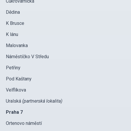
Cukrovarnická
Dědina
K Brusce
K lánu
Malovanka
Náměstíčko V Středu
Petřiny
Pod Kaštany
Velflíkova
Uralská
(partnerská lokalita)
Praha 7
Ortenovo náměstí