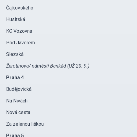
Čajkovského
Husitská
KC Vozovna
Pod Javorem
Slezská
Žerotínova/ náměstí Barikád (UŽ 20. 9.)
Praha 4
Budějovická
Na Nivách
Nová cesta
Za zelenou liškou
Praha 5