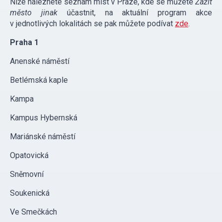
Níže naleznete seznam míst v Praze, kde se můžete
Zažít
město jinak
účastnit, na aktuální program akce
v jednotlivých lokalitách se pak můžete podívat
zde
.
Praha 1
Anenské náměstí
Betlémská kaple
Kampa
Kampus Hybernská
Mariánské náměstí
Opatovická
Sněmovní
Soukenická
Ve Smečkách