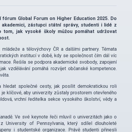
í fórum Global Forum on Higher Education 2025. Do
akademici, zástupci státní správy, studenti i lidé z
 o tom, jak vysoké školy můžou pomáhat udržovat
most.
, mládeže a tělovýchovy ČR a dalšími partnery. Témata
kratických institucí v době, kdy se společnost čím dál víc
nformace. Řešila se podpora akademické svobody, zapojení
, jak vzdělávání pomáhá rozvíjet občanské kompetence.
věta.
 hledat společné cesty, jak posílit demokratickou roli
je klíčové, aby univerzity zůstaly prostorem otevřeného
ldová, vrchní ředitelka sekce vysokého školství, vědy a
Kanadě. Ve své keynote řeči mluvil o univerzitách jako o
 University of Pennsylvania, který sdílel dlouholeté
peny i studentské organizace. Právě studenti přinesli