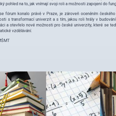
cký pohled na to, jak vnímají svoji roli a možnosti zapojení do fun
 se fórum konalo právě v Praze, je zároveň oceněním českého
sti s transformací univerzit a s tím, jakou roli hrály v budová
áci a otevřelo nové možnosti pro české univerzity, které se teď
tické vzdělávání.
 MŠMT