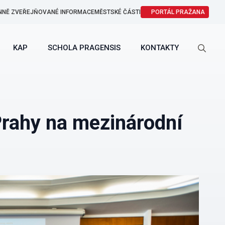
NNĚ ZVEŘEJŇOVANÉ INFORMACE
MĚSTSKÉ ČÁSTI
PORTÁL PRAŽANA
KAP
SCHOLA PRAGENSIS
KONTAKTY
Search
for:
 Prahy na mezinárodní