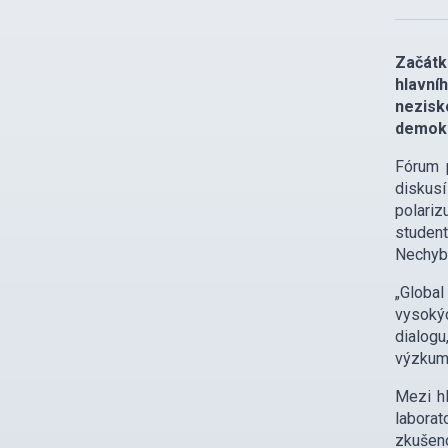
Začátk
hlavní
nezisk
demokr
Fórum 
diskusí
polariz
student
Nechybě
„Global
vysokýc
dialogu
výzkumu
Mezi hl
labora
zkušeno