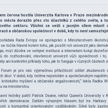
em června hostila Univerzita Karlova v Praze mezinárodn
ho města dorazilo přes sto účastníků z celého světa, a to 
ového sektoru. Všichni se sešli s jasným cílem mluvit
acii a občanskou společnost v době, kdy to není samozřej
pořádala Rada Evropy ve spolupráci s Ministerstvem školství
 se točila hlavně kolem toho, jak posílit roli univerzit jako demo
uje, mizí důvěra ve veřejné instituce a internetem kolují dezi
ů do rozhodování, otevřenost univerzit vůči společnosti i to
ly ani konkrétní příklady toho, jak to funguje v různých částech s
 Forum je pro nás výjimečnou příležitostí sdílet zkušenosti a
h škol. V době, kdy čelíme nejistotám a společenským napětím, 
, kritického myšlení a občanské angažovanosti,“ řekla Radka Wi
 na ministerstvu.
avní řečníky patřil Patrick Deane, rektor Queen’s University v 
tořích demokracie. Dalším výrazným hlasem byl Ira Harkavy z
sti s komunitně orientovaným vzděláváním. Silně byly zastou