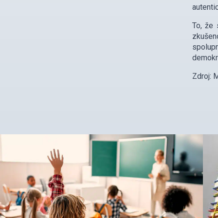
autenti
To, že
zkušeno
spolupr
demokra
Zdroj: