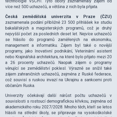
technologie VŠCHT. Tyto obory zaznamenaly zájem od
více než 500 uchazečů, a většina z nich byla přijata.
Česká zemědělská univerzita v Praze (ČZU)
zaznamenala podání přibližně 23 500 přihlášek ke studiu
bakalářských a magisterských programů, což je druhý
nejvyšší počet za posledních deset let. Nejvíce uchazečů
se hlásilo do programů zaměřených na ekonomiku,
management a informatiku. Zájem byl také o novější
programy, jako Inovativní podnikání, Veterinární asistent
nebo Krajinářská architektura, na které bylo přijato mezi 20
a 26 procenty uchazečů. Naopak zájem o programy
věnující se zemědělství poklesl. Výrazně se snížil také
zájem zahraničních uchazečů, zejména z Ruské federace,
což souvisí s ruskou invazí na Ukrajinu a sankcemi proti
občanům Ruska.
Univerzity očekávají další nárůst počtu uchazečů v
souvislosti s rostoucí demografickou křivkou, zejména od
akademického roku 2027/2028. Mnoho těch, kteří se letos
hlásili na střední školy, se připravuje na vysokoškolské