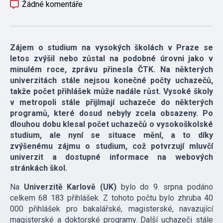
Žádné komentáře
Zájem o studium na vysokých školách v Praze se
letos zvýšil nebo zůstal na podobné úrovni jako v
minulém roce, zprávu přinesla ČTK. Na některých
univerzitách stále nejsou konečné počty uchazečů,
takže počet přihlášek může nadále růst. Vysoké školy
v metropoli stále přijímají uchazeče do některých
programů, které dosud nebyly zcela obsazeny. Po
dlouhou dobu klesal počet uchazečů o vysokoškolské
studium, ale nyní se situace mění, a to díky
zvýšenému zájmu o studium, což potvrzují mluvčí
univerzit a dostupné informace na webových
stránkách škol.
Na
Univerzitě Karlově (UK)
bylo do 9. srpna podáno
celkem 68 183 přihlášek. Z tohoto počtu bylo zhruba 40
000 přihlášek pro bakalářské, magisterské, navazující
magisterské a doktorské programy. Další uchazeči stále