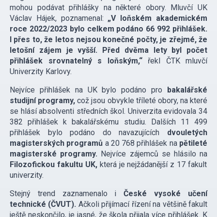
mohou podávat přihlášky na některé obory. Mluvčí UK
Václav Hájek, poznamenal:
„V loňském akademickém
roce 2022/2023 bylo celkem podáno 66 992 přihlášek.
I přes to, že letos nejsou konečné počty, je zřejmé, že
letošní zájem je vyšší. Před dvěma lety byl počet
přihlášek srovnatelný s loňským,“
řekl ČTK mluvčí
Univerzity Karlovy.
Nejvíce přihlášek na UK bylo podáno pro
bakalářské
studijní programy,
což jsou obvykle tříleté obory, na které
se hlásí absolventi středních škol. Univerzita evidovala 34
382 přihlášek k bakalářskému studiu. Dalších 11 499
přihlášek bylo podáno do navazujících
dvouletých
magisterských programů
a 20 768 přihlášek na
pětileté
magisterské programy.
Nejvíce zájemců se hlásilo na
Filozofickou fakultu UK,
která je nejžádanější z 17 fakult
univerzity.
Stejný trend zaznamenalo i
České vysoké učení
technické (ČVUT).
Ačkoli přijímací řízení na většině fakult
ještě neskončilo, je jasné, že škola přijala více přihlášek. K