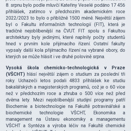
8. srpnu bylo podle mluvčí Kateřiny Veselé podáno 17 456
přihlášek, zatímco v předchozím akademickém roce
2022/2023 to bylo o přibližně 1500 méně. Největší zájem
byl o Fakultu informačních technologií (FIT), která je
tradičně nejoblíbenější na ČVUT. FIT spolu s Fakultou
architektury byly jedinými, které naplnily počty studentů
hned v prvním kole přijímacího řízení. Ostatní fakulty
vypsaly další kola přijímacího řízení na vybrané obory, do
kterých se může hlásit i ve druhé polovině srpna.
Vysoká škola chemicko-technologická v Praze
(VŠCHT)
hlásí největší zájem o studium za poslední tři
roky. Uchazeči letos podali 4833 přihlášek ke studiu
bakalářských a magisterských programů, což je o 60 více
než v předchozím roce a zhruba o 500 více než před
dvěma lety. Mezi nejoblíbenější studijní programy patří
Biochemie a biotechnologie na Fakultě potravinářské a
biochemické technologie VŠCHT, Ekonomika a
management na Ústavu ekonomiky a managementu
VŠCHT a Syntéza a výroba léčiv na Fakultě chemické