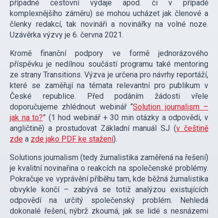
případné cestovní výdaje apod. či v případě
komplexnějšího záměru) se mohou ucházet jak členové a
členky redakcí, tak novináři a novinářky na volné noze.
Uzávěrka výzvy je 6. června 2021.
Kromě finanční podpory ve formě jednorázového
příspěvku je nedílnou součástí programu také mentoring
ze strany Transitions. Výzva je určena pro návrhy reportáží,
které se zaměřují na témata relevantní pro publikum v
České republice. Před podáním žádosti vřele
doporučujeme zhlédnout webinář “
Solution journalism –
jak na to?
” (1 hod webinář + 30 min otázky a odpovědi, v
angličtině) a prostudovat Základní manuál SJ (
v češtině
zde
a
zde jako PDF ke stažení
).
Solutions journalism (tedy žurnalistika zaměřená na řešení)
je kvalitní novinařina o reakcích na společenské problémy.
Pokračuje ve vyprávění příběhu tam, kde běžná žurnalistika
obvykle končí – zabývá se totiž analýzou existujících
odpovědí na určitý společenský problém. Nehledá
dokonalé řešení, nýbrž zkoumá, jak se lidé s nesnázemi