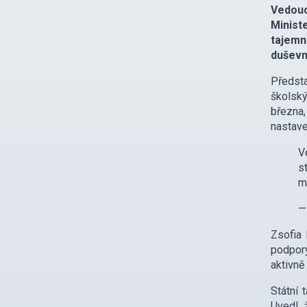
Vedouc
Minist
tajemn
duševn
Předsta
školský
března
nastave
V
s
m
—
Zsofia 
podpory
aktivně
Státní 
Uvedl, 