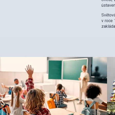
ústavem
Světová
v roce 
zakláda