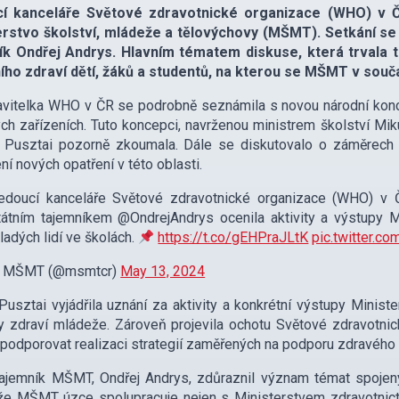
í kanceláře Světové zdravotnické organizace (WHO) v Če
erstvo školství, mládeže a tělovýchovy (MŠMT). Setkání se 
ík Ondřej Andrys. Hlavním tématem diskuse, která trvala t
ího zdraví dětí, žáků a studentů, na kterou se MŠMT v souč
vitelka WHO v ČR se podrobně seznámila s novou národní konce
ch zařízeních. Tuto koncepci, navrženou ministrem školství M
, Pusztai pozorně zkoumala. Dále se diskutovalo o záměrech
ní nových opatření v této oblasti.
edoucí kanceláře Světové zdravotnické organizace (WHO) v 
tátním tajemníkem @OndrejAndrys ocenila aktivity a výstupy 
ladých lidí ve školách.
https://t.co/gEHPraJLtK
pic.twitter.
 MŠMT (@msmtcr)
May 13, 2024
Pusztai vyjádřila uznání za aktivity a konkrétní výstupy Minis
 zdraví mládeže. Zároveň projevila ochotu Světové zdravotnic
 podporovat realizaci strategií zaměřených na podporu zdravého ž
tajemník MŠMT, Ondřej Andrys, zdůraznil význam témat spojený
že MŠMT úzce spolupracuje nejen s Ministerstvem zdravotnict