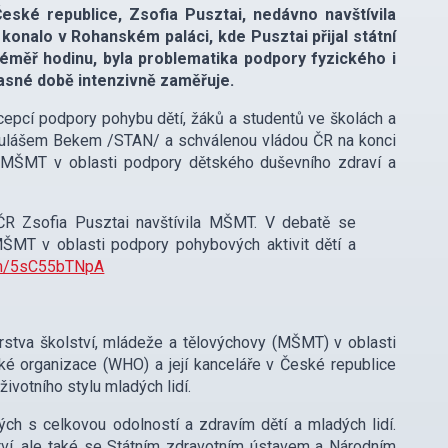
ské republice, Zsofia Pusztai, nedávno navštívila
konalo v Rohanském paláci, kde Pusztai přijal státní
éměř hodinu, byla problematika podpory fyzického i
asné době intenzivně zaměřuje.
pcí podpory pohybu dětí, žáků a studentů ve školách a
ikulášem Bekem /STAN/ a schválenou vládou ČR na konci
 MŠMT v oblasti podpory dětského duševního zdraví a
ČR Zsofia Pusztai navštívila MŠMT. V debatě se
MŠMT v oblasti podpory pohybových aktivit dětí a
com/5sC55bTNpA
terstva školství, mládeže a tělovýchovy (MŠMT) v oblasti
ké organizace (WHO) a její kanceláře v České republice
ivotního stylu mladých lidí.
ch s celkovou odolností a zdravím dětí a mladých lidí.
ví, ale také se Státním zdravotním ústavem a Národním