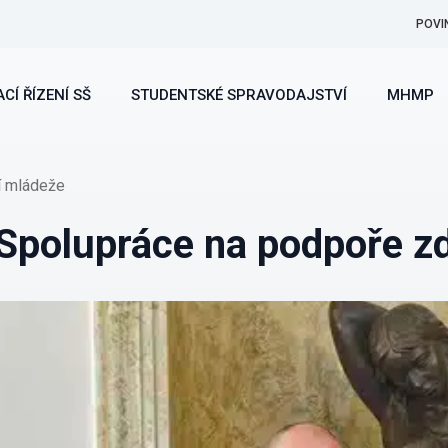
POVI
CÍ ŘÍZENÍ SŠ
STUDENTSKÉ SPRAVODAJSTVÍ
MHMP
í mládeže
polupráce na podpoře zd