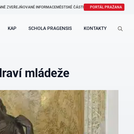
NNĚ ZVEŘEJŇOVANÉ INFORMACE
MĚSTSKÉ ČÁSTI
PORTÁL PRAŽANA
KAP
SCHOLA PRAGENSIS
KONTAKTY
Search
for:
raví mládeže