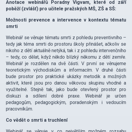
Anotace webinářů Poradny Vigvam, které od září
poběží (zvlášť) pro učitele pražských MŠ, ZŠ a SŠ:
Možnosti prevence a intervence v kontextu tématu
smrti
Webinář se věnuje tématu smrti z pohledu preventivního –
tedy jak téma smrti do prostoru školy přinášet, ačkoliv se
nikoho z dětí aktuálně netýká, tak i z pohledu intervenčního
– tedy, co dělat, když někdo blízký někomu z dětí zemře.
Webinář je rozdělen na dvě části. V první se věnujeme
teoretickým východiskům a informacím. V druhé části
bude prostor pro praktické ukázky metodik a možných
aktivit, které jsou pro danou věkovou skupinu vhodné a
využitelné. Stejně tak, jako bude otevřený prostor pro
diskuzi a sdílení dobré praxe. Webinář je určen
pedagogům, pedagogickým, poradenským i vedoucím
pracovníkům.
Co vědět o smrti a truchlení
Webinář se věnuje v co největším možném rozsahu