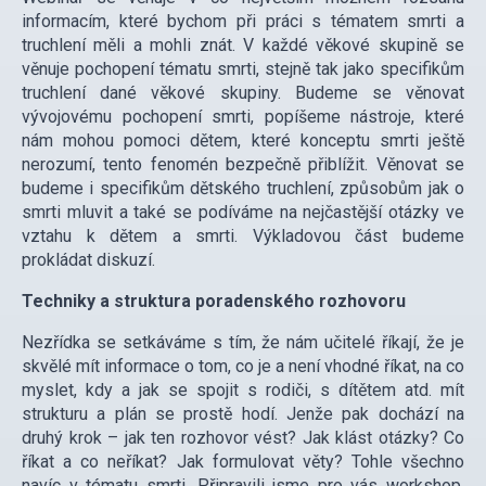
informacím, které bychom při práci s tématem smrti a
truchlení měli a mohli znát. V každé věkové skupině se
věnuje pochopení tématu smrti, stejně tak jako specifikům
truchlení dané věkové skupiny. Budeme se věnovat
vývojovému pochopení smrti, popíšeme nástroje, které
nám mohou pomoci dětem, které konceptu smrti ještě
nerozumí, tento fenomén bezpečně přiblížit. Věnovat se
budeme i specifikům dětského truchlení, způsobům jak o
smrti mluvit a také se podíváme na nejčastější otázky ve
vztahu k dětem a smrti. Výkladovou část budeme
prokládat diskuzí.
Techniky a struktura poradenského rozhovoru
Nezřídka se setkáváme s tím, že nám učitelé říkají, že je
skvělé mít informace o tom, co je a není vhodné říkat, na co
myslet, kdy a jak se spojit s rodiči, s dítětem atd. mít
strukturu a plán se prostě hodí. Jenže pak dochází na
druhý krok – jak ten rozhovor vést? Jak klást otázky? Co
říkat a co neříkat? Jak formulovat věty? Tohle všechno
navíc v tématu smrti. Připravili jsme pro vás workshop,