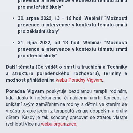
prevence a intervence v kontextu tématu smrti
pro mateřské školy
”
30. srpna 2022, 13 – 16 hod. Webinář “Možnosti
prevence a intervence v kontextu tématu smrti
pro základní školy
”
31. října 2022, od 13 hod. Webinář “Možnosti
prevence a intervence v kontextu tématu smrti
pro střední školy
”
Další témata (Co vědět o smrti a truchlení a Techniky
a struktura poradenského rozhovoru), termíny a
možnost přihlášení na
webu Poradny Vigvam
.
Poradna Vigvam
poskytuje bezplatnou terapii rodinám,
kde došlo k nečekanému či náhlému úmrtí. Koncept je
unikátní svým zaměřením na rodiny s dětmi, ve kterém se
v části terapie jeden z terapeutů věnuje dospělým a druhý
dětem. Každý je tak schopný pracovat se ztrátou vlastní
rychlostí.Více na
webu organizace
.