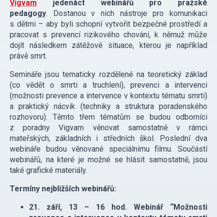
Vigvam
jedenáct webinářů pro pražské
pedagogy
. Dostanou v nich nástroje pro komunikaci
s dětmi – aby byli schopní vytvořit bezpečné prostředí a
pracovat s prevencí rizikového chování, k němuž může
dojít následkem zátěžové situace, kterou je například
právě smrt.
Semináře jsou tematicky rozdělené na teoretický základ
(co vědět o smrti a truchlení), prevenci a intervenci
(možnosti prevence a intervence v kontextu tématu smrti)
a praktický nácvik (techniky a struktura poradenského
rozhovoru). Těmto třem tématům se budou odborníci
z poradny Vigvam věnovat samostatně v rámci
mateřských, základních i středních škol. Poslední dva
webináře budou věnované speciálnímu filmu. Součástí
webinářů, na které je možné se hlásit samostatně, jsou
také grafické materiály.
Termíny nejbližších webinářů:
21. září, 13 – 16 hod.
Webinář “Možnosti