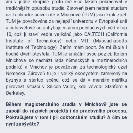
ani v jedné skupině, proto mě více lákalo pokračovat v
tradičnějším způsobu studia. Zároveň jsem nebral studium
na Technické univerzitě v Mnichově (TUM) jako krok zpět.
TUM je považována za nejlepší univerzitu v Evropské unii
a celosvětově se pohybuje v rámci počítačových věd v top
10, což jí staví vedle velikánů jako CALTECH (California
Institute of Technology) nebo MIT (Massachusetts
Institute of Technology). Zatím mám pocit, že mi škola i
hodně dveří otevřela. TUM je unikátní svou pozicí. Kolem
Mnichova se nachází řada německých a mezinárodních
podniků a Mnichov je považován za technologický uzel
Německa. Zároveň tu je i veliký ekosystém zaměřený na
byznys a startup scénu, což se dá v menším měřítku
přirovnat situaci v Silicon Valley, kde vévodí Stanford a
Berkeley.
Během magisterského studia v Mnichově jste se
zapojil do různých projektů i do pracovního procesu.
Pokračujete v tom i při doktorském studiu? A čím se
nyní zabýváte?