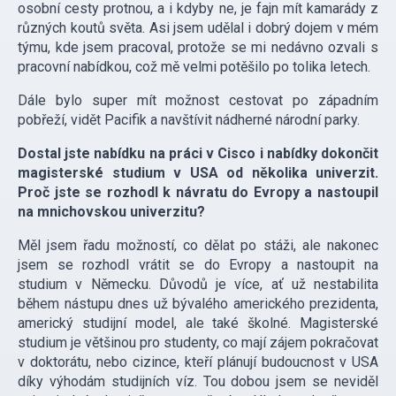
osobní cesty protnou, a i kdyby ne, je fajn mít kamarády z
různých koutů světa. Asi jsem udělal i dobrý dojem v mém
týmu, kde jsem pracoval, protože se mi nedávno ozvali s
pracovní nabídkou, což mě velmi potěšilo po tolika letech.
Dále bylo super mít možnost cestovat po západním
pobřeží, vidět Pacifik a navštívit nádherné národní parky.
Dostal jste nabídku na práci v Cisco i nabídky dokončit
magisterské studium v USA od několika univerzit.
Proč jste se rozhodl k návratu do Evropy a nastoupil
na mnichovskou univerzitu?
Měl jsem řadu možností, co dělat po stáži, ale nakonec
jsem se rozhodl vrátit se do Evropy a nastoupit na
studium v Německu. Důvodů je více, ať už nestabilita
během nástupu dnes už bývalého amerického prezidenta,
americký studijní model, ale také školné. Magisterské
studium je většinou pro studenty, co mají zájem pokračovat
v doktorátu, nebo cizince, kteří plánují budoucnost v USA
díky výhodám studijních víz. Tou dobou jsem se neviděl