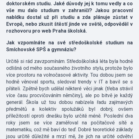
doktorském studiu. Jaké důvody jej k tomu vedly a co
vše mu dalo studium v zahraničí? Jakou pracovní
nabídku dostal už při studiu a zda plánuje zůstat v
Evropě, nebo zkusit štěstí jinde ve světě, odpověděl v
rozhovoru pro web Praha školská.
Jak vzpomínáte na své středoškolské studium na
Smíchovské SPŠ a gymnáziu?
Určitě si rád zavzpomínám. Středoškolská léta byla hodně
odlišná od mého současného životního stylu, protože bylo
více prostoru na volnočasové aktivity. Tou dobou jsem se
hodně věnoval sportu, sledoval trendy v IT a bavil se s
přáteli. Zpětně bych udělal některé věci jinak (třeba strávil
více času procvičováním němčiny), ale po bitvě je každý
generál. Škola už tou dobou nabízela řadu zajímavých
předmětů a kolektiv spolužáků byl dobrý, ovšem
příležitostí oproti dnešku bylo určitě méně. Poslední dva
roky jsem se více zaměřoval na počítačové sítě a
matematiku, což mě baví do teď. Dobré teoretické základy
jsou určitě důležité a mrzí mě, že jich na určité odvětví