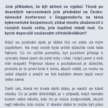
Jste příkladem, že být aktivní se vyplácí. Těsně po
dvacátých narozeninách jste přednášel na Česko-
německé konferenci v Deggenndorfu na téma
kybernetické bezpečnosti, získal mnoho zkušeností z
různých koutů světa, jste úspěšný mladý muž. Co
byste doporučil současným středoškolákům?
Když se podívám zpět, je těžké říct, co stálo za mým
úspěchem. Na mojí cestě byla určitě důležitá celá řada
faktorů. Co mi určitě pomohlo, byl pozitivní přístup k
výzvám, které jsem do jisté míry i vítal, i když jsem z nich
měl respekt. Přijmout obavy a pochybnosti je důležité,
protože je to první krok k tomu, abych věděl, co mohu na
sobě zlepšit a snažit se být každým dnem lepší verzí
sebe sama.
Další věc, která mi trvala delší dobu, je naučit se klást
otázky. Co je ještě důležitější, je v případě, když nemám
kolem sebe nikoho, kdo mi je může zodpovědět, zkusit
najít někoho, kdo může. V dnešní době to může být přes