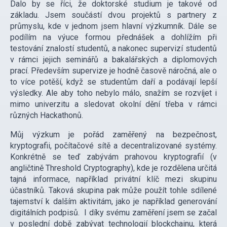
Dalo by se říci, že doktorské studium je takové od
základu. Jsem součástí dvou projektů s partnery z
průmyslu, kde v jednom jsem hlavní výzkumník. Dále se
podílím na výuce formou přednášek a dohlížím při
testování znalostí studentů, a nakonec supervizí studentů
v rámci jejich seminářů a bakalářských a diplomových
prací. Především supervize je hodně časově náročná, ale o
to více potěší, když se studentům daří a podávají lepší
výsledky. Ale aby toho nebylo málo, snažím se rozvíjet i
mimo univerzitu a sledovat okolní dění třeba v rámci
různých Hackathonů.
Můj výzkum je pořád zaměřený na bezpečnost,
kryptografii, počítačové sítě a decentralizované systémy.
Konkrétně se teď zabývám prahovou kryptografií (v
angličtině Threshold Cryptography), kde je rozdělena určitá
tajná informace, například privátní klíč mezi skupinu
účastníků. Taková skupina pak může použít tohle sdílené
tajemství k dalším aktivitám, jako je například generování
digitálních podpisů. I díky svému zaměření jsem se začal
v poslední době zabývat technologií blockchainu, která