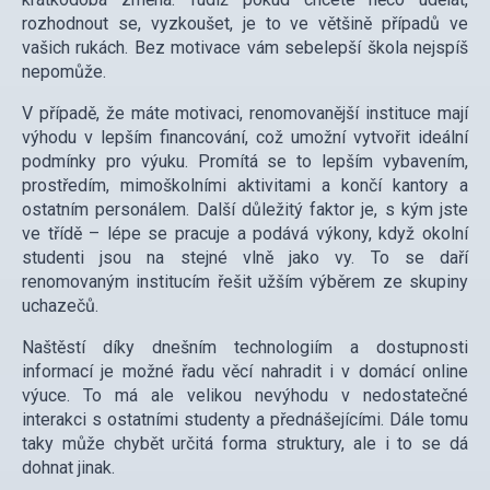
rozhodnout se, vyzkoušet, je to ve většině případů ve
vašich rukách. Bez motivace vám sebelepší škola nejspíš
nepomůže.
V případě, že máte motivaci, renomovanější instituce mají
výhodu v lepším financování, což umožní vytvořit ideální
podmínky pro výuku. Promítá se to lepším vybavením,
prostředím, mimoškolními aktivitami a končí kantory a
ostatním personálem. Další důležitý faktor je, s kým jste
ve třídě – lépe se pracuje a podává výkony, když okolní
studenti jsou na stejné vlně jako vy. To se daří
renomovaným institucím řešit užším výběrem ze skupiny
uchazečů.
Naštěstí díky dnešním technologiím a dostupnosti
informací je možné řadu věcí nahradit i v domácí online
výuce. To má ale velikou nevýhodu v nedostatečné
interakci s ostatními studenty a přednášejícími. Dále tomu
taky může chybět určitá forma struktury, ale i to se dá
dohnat jinak.