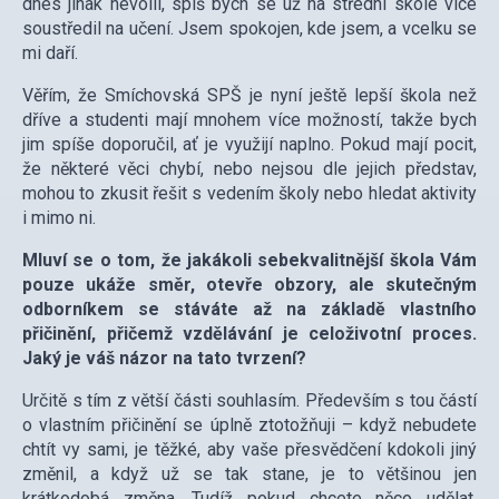
dnes jinak nevolil, spíš bych se už na střední skole více
soustředil na učení. Jsem spokojen, kde jsem, a vcelku se
mi daří.
Věřím, že Smíchovská SPŠ je nyní ještě lepší škola než
dříve a studenti mají mnohem více možností, takže bych
jim spíše doporučil, ať je využijí naplno. Pokud mají pocit,
že některé věci chybí, nebo nejsou dle jejich představ,
mohou to zkusit řešit s vedením školy nebo hledat aktivity
i mimo ni.
Mluví se o tom, že jakákoli sebekvalitnější škola Vám
pouze ukáže směr, otevře obzory, ale skutečným
odborníkem se stáváte až na základě vlastního
přičinění, přičemž vzdělávání je celoživotní proces.
Jaký je váš názor na tato tvrzení?
Určitě s tím z větší části souhlasím. Především s tou částí
o vlastním přičinění se úplně ztotožňuji – když nebudete
chtít vy sami, je těžké, aby vaše přesvědčení kdokoli jiný
změnil, a když už se tak stane, je to většinou jen
krátkodobá změna. Tudíž pokud chcete něco udělat,