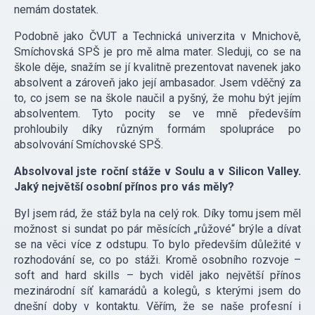
nemám dostatek.
Podobně jako ČVUT a Technická univerzita v Mnichově,
Smíchovská SPŠ je pro mě alma mater. Sleduji, co se na
škole děje, snažím se jí kvalitně prezentovat navenek jako
absolvent a zároveň jako její ambasador. Jsem vděčný za
to, co jsem se na škole naučil a pyšný, že mohu být jejím
absolventem. Tyto pocity se ve mně především
prohloubily díky různým formám spolupráce po
absolvování Smíchovské SPŠ.
Absolvoval jste roční stáže v Soulu a v Silicon Valley.
Jaký největší osobní přínos pro vás měly?
Byl jsem rád, že stáž byla na celý rok. Díky tomu jsem měl
možnost si sundat po pár měsících „růžové“ brýle a dívat
se na věci více z odstupu. To bylo především důležité v
rozhodování se, co po stáži. Kromě osobního rozvoje –
soft and hard skills – bych viděl jako největší přínos
mezinárodní síť kamarádů a kolegů, s kterými jsem do
dnešní doby v kontaktu. Věřím, že se naše profesní i