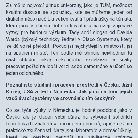
Za mě je největší přínos univerzity, jako je TUM, možnost
kvalitní diskuse se spolužáky, kde se můžeme jeden od
druhého něco naučit, a velice kvalitní přednášky na témata,
která jsou v dnešní době relevantní a nabízejí zajímavé
výzvy pro budoucí výzkum. Tady sedí slogan od Davida
Warda (bývalý technický ředitel v Cisco Systems), který
se dá volně přeložit: ‚Pokud jsi nejchytřejší v místnosti, jsi
na špatném místě‘. Ten podle mě shrnuje nejvhodněji tu
část ohledně nikdy nekončícího vzdělávání a snahy
pracovat pořád na lepší verzi sebe samotného a učení se
jeden od druhého.
Poznal jste studijní i pracovní prostředí v Česku, Jižní
Koreji, USA a teď i Německu. Jak jsou na tom jejich
vzdělávací systémy ve srovnání s tím českým?
Co se týče výuky v Německu, je hodně podobná jako v
Česku, ale je kladen větší důraz na vytvoření solidních
teoretických znalostí a pochopení principů, spíše než na
praktické zkušenosti. Na ty jsou laboratoře a domácí úkoly,
které se většinou nepodílí na závěrečné známce