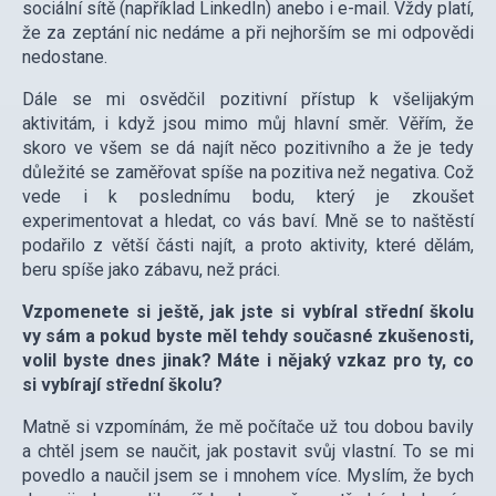
sociální sítě (například LinkedIn) anebo i e-mail. Vždy platí,
že za zeptání nic nedáme a při nejhorším se mi odpovědi
nedostane.
Dále se mi osvědčil pozitivní přístup k všelijakým
aktivitám, i když jsou mimo můj hlavní směr. Věřím, že
skoro ve všem se dá najít něco pozitivního a že je tedy
důležité se zaměřovat spíše na pozitiva než negativa. Což
vede i k poslednímu bodu, který je zkoušet
experimentovat a hledat, co vás baví. Mně se to naštěstí
podařilo z větší části najít, a proto aktivity, které dělám,
beru spíše jako zábavu, než práci.
Vzpomenete si ještě, jak jste si vybíral střední školu
vy sám a pokud byste měl tehdy současné zkušenosti,
volil byste dnes jinak? Máte i nějaký vzkaz pro ty, co
si vybírají střední školu?
Matně si vzpomínám, že mě počítače už tou dobou bavily
a chtěl jsem se naučit, jak postavit svůj vlastní. To se mi
povedlo a naučil jsem se i mnohem více. Myslím, že bych