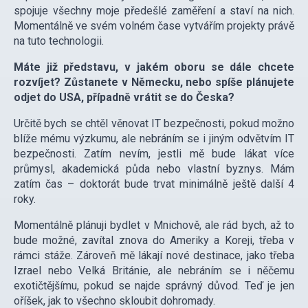
spojuje všechny moje předešlé zaměření a staví na nich.
Momentálně ve svém volném čase vytvářím projekty právě
na tuto technologii.
Máte již představu, v jakém oboru se dále chcete
rozvíjet? Zůstanete v Německu, nebo spíše plánujete
odjet do USA, případně vrátit se do Česka?
Určitě bych se chtěl věnovat IT bezpečnosti, pokud možno
blíže mému výzkumu, ale nebráním se i jiným odvětvím IT
bezpečnosti. Zatím nevím, jestli mě bude lákat více
průmysl, akademická půda nebo vlastní byznys. Mám
zatím čas – doktorát bude trvat minimálně ještě další 4
roky.
Momentálně plánuji bydlet v Mnichově, ale rád bych, až to
bude možné, zavítal znova do Ameriky a Koreji, třeba v
rámci stáže. Zároveň mě lákají nové destinace, jako třeba
Izrael nebo Velká Británie, ale nebráním se i něčemu
exotičtějšímu, pokud se najde správný důvod. Teď je jen
oříšek, jak to všechno skloubit dohromady.