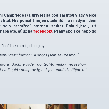
ižní Cambridgeská univerzita pod záštitou vlády Velké
institut. Hra pomáhá nejen studentům a mladým lidem
 se v prostředí internetu setkat. Pokud jste ji už
 napíšete, ať už na
facebooku
Prahy školské nebo do
přinášíme vám jejich dojmy.
oblému dezinformací. A občas jsem se i zasmál.“
tora. Osobně raději do těchto reakcí nezasahuji,
voří spíše polopravdy, než jen úplné lži. Přijde mi