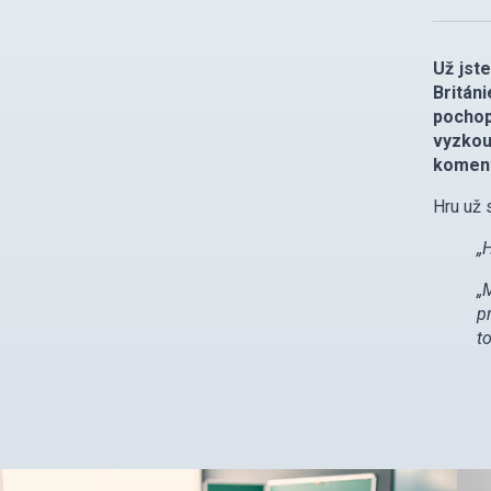
Už jst
Britán
pochop
vyzkou
koment
Hru už 
„
„
p
t