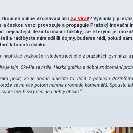
e zkoušeli online vzdělávací hru
Go Viral!
? Vyvinula ji prest
ie a českou verzi provozuje a propaguje Pražský inovační 
it nejčastější dezinformační taktiky, se kterými je možné
šeli a rádi byste nám sdělili dojmy, budeme rádi, pokud nám
ářů k tomuto článku.
si například vyzkoušeli studenti jednoho z pražských gymnázií a 
Hra je fajn. Skvěle se hrála. Hezká grafika a dobré znázornění pr
Mám pocit, že je hodně důležité to vidět z pohledu dezinformá
rotože se na vás potom nahrne hromada komentářů. Spousta lidí t
o super hra, hezký design i dobrý obsah.“