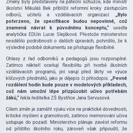
Změny byly představeny na páteční schůzce, kde ministr
školství Mikuláš Bek přiblížil reformní kroky zástupcům
odborů, učitelů a vzdělávacích organizací.
„Bylo
potvrzeno, že specifikace budou nepovinné, což
znamená návrat k původnímu konceptu,“
uvedla
analytička EDUin Lucie Slejšková. Přestože ministerstvo
nesdělilo podrobnosti o dalších úpravách, potvrdilo, že k
výsledné podobě dokumentu se přistupuje flexibilně.
Ohlasy z řad odborníků a pedagogů jsou rozporuplné.
Zatímco někteří oceňují flexibilitu při tvorbě školních
vzdělávacích programů, jiní varují před škrty ve výuce
klíčových předmětů, jako je dějepis či přírodopis.
„Pevné
rozdělení hodin bude pouze v modelových příkladech,
což nám umožní lépe přizpůsobit učivo potřebám
žáků,“
řekla ředitelka ZŠ Bystřice Jana Servusová.
Cílem změn je zaměřit výuku více na praktické dovednosti,
kritické myšlení a gramotnosti, zatímco memorování učiva
ustupuje do pozadí. Ministerstvo plánuje zavést reformu
od příštího školního roku, zároveň však připouští, že