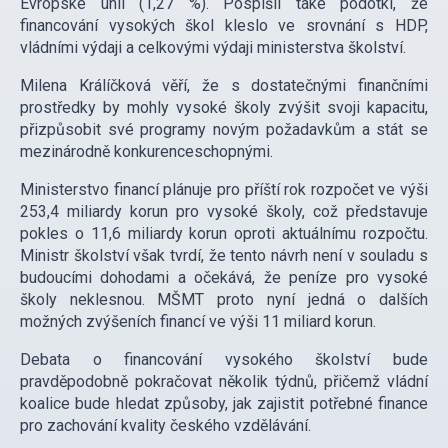
Evropské unii (1,27 %). Pospíšil také podotkl, že
financování vysokých škol kleslo ve srovnání s HDP,
vládními výdaji a celkovými výdaji ministerstva školství.
Milena Králíčková věří, že s dostatečnými finančními
prostředky by mohly vysoké školy zvýšit svoji kapacitu,
přizpůsobit své programy novým požadavkům a stát se
mezinárodně konkurenceschopnými.
Ministerstvo financí plánuje pro příští rok rozpočet ve výši
253,4 miliardy korun pro vysoké školy, což představuje
pokles o 11,6 miliardy korun oproti aktuálnímu rozpočtu.
Ministr školství však tvrdí, že tento návrh není v souladu s
budoucími dohodami a očekává, že peníze pro vysoké
školy neklesnou. MŠMT proto nyní jedná o dalších
možných zvýšeních financí ve výši 11 miliard korun.
Debata o financování vysokého školství bude
pravděpodobně pokračovat několik týdnů, přičemž vládní
koalice bude hledat způsoby, jak zajistit potřebné finance
pro zachování kvality českého vzdělávání.