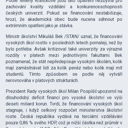
Podle Mileny Králíčkové jsou tato opatření nezbytná pro
zachování kvality vzdělání a konkurenceschopnosti
českých univerzit. Pokud se financování nestabilizuje,
hrozí, že akademická obec bude nucena sáhnout po
extrémním opatření jako je stávka.
Ministr školství Mikuláš Bek /STAN/ uznal, že financování
vysokých škol rostlo v posledních letech pomaleji, než by
bylo potřeba. Avšak kritizoval také univerzity za výrazné
rozdíly v platech mezi jednotlivými fakultami. Bek
poznamenal, že stát nepředepisuje vysokým školám, kolik
mají zaměstnávat lidí za kolik peněz nebo kolik mají mít
studentů. Tímto způsobem se podle něj vytváří
nerovnováha v platových strukturách.
Prezident Rady vysokých škol Milan Pospíšil upozornil na
dlouhodobý deficit financí pro vysoké školství ve výši
deseti miliard korun. Tvrdí, že financování vysokých škol
stagnuje, i když celkový rozpočet ministerstva školství
roste. Česká republika vydává na terciární vzdělávání
pouze 0,86 % svého HDP, což je nižší částka než průměr v