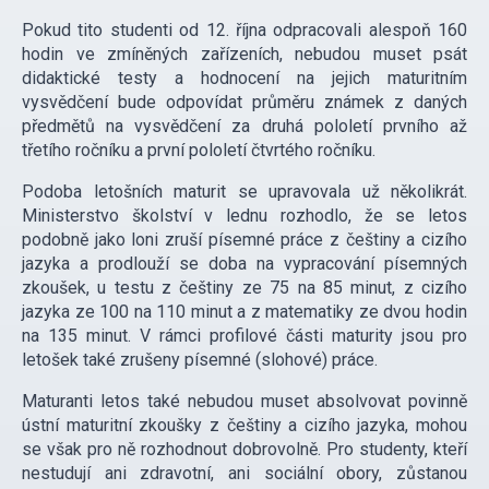
Pokud tito studenti od 12. října odpracovali alespoň 160
hodin ve zmíněných zařízeních, nebudou muset psát
didaktické testy a hodnocení na jejich maturitním
vysvědčení bude odpovídat průměru známek z daných
předmětů na vysvědčení za druhá pololetí prvního až
třetího ročníku a první pololetí čtvrtého ročníku.
Podoba letošních maturit se upravovala už několikrát.
Ministerstvo školství v lednu rozhodlo, že se letos
podobně jako loni zruší písemné práce z češtiny a cizího
jazyka a prodlouží se doba na vypracování písemných
zkoušek, u testu z češtiny ze 75 na 85 minut, z cizího
jazyka ze 100 na 110 minut a z matematiky ze dvou hodin
na 135 minut. V rámci profilové části maturity jsou pro
letošek také zrušeny písemné (slohové) práce.
Maturanti letos také nebudou muset absolvovat povinně
ústní maturitní zkoušky z češtiny a cizího jazyka, mohou
se však pro ně rozhodnout dobrovolně. Pro studenty, kteří
nestudují ani zdravotní, ani sociální obory, zůstanou