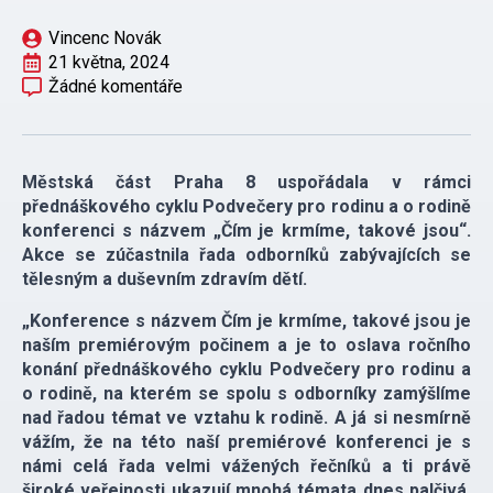
Vincenc Novák
21 května, 2024
Žádné komentáře
Městská část Praha 8 uspořádala v rámci
přednáškového cyklu Podvečery pro rodinu a o rodině
konferenci s názvem „Čím je krmíme, takové jsou“.
Akce se zúčastnila řada odborníků zabývajících se
tělesným a duševním zdravím dětí.
„Konference s názvem Čím je krmíme, takové jsou je
naším premiérovým počinem a je to oslava ročního
konání přednáškového cyklu Podvečery pro rodinu a
o rodině, na kterém se spolu s odborníky zamýšlíme
nad řadou témat ve vztahu k rodině. A já si nesmírně
vážím, že na této naší premiérové konferenci je s
námi celá řada velmi vážených řečníků a ti právě
široké veřejnosti ukazují mnohá témata dnes palčivá.