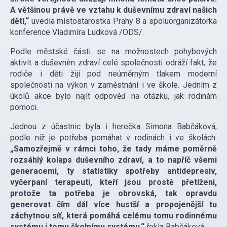
A většinou právě ve vztahu k duševnímu zdraví našich
dětí,“
uvedla místostarostka Prahy 8 a spoluorganizátorka
konference Vladimíra Ludková /ODS/.
Podle městské části se na možnostech pohybových
aktivit a duševním zdraví celé společnosti odráží fakt, že
rodiče i děti žijí pod neúměrným tlakem moderní
společnosti na výkon v zaměstnání i ve škole. Jedním z
úkolů akce bylo najít odpověď na otázku, jak rodinám
pomoci.
Jednou z účastnic byla i herečka Simona Babčáková,
podle níž je potřeba pomáhat v rodinách i ve školách.
„Samozřejmě v rámci toho, že tady máme poměrně
rozsáhlý kolaps duševního zdraví, a to napříč všemi
generacemi, ty statistiky spotřeby antidepresiv,
vyčerpaní terapeuti, kteří jsou prostě přetíženi,
protože ta potřeba je obrovská, tak opravdu
generovat čím dál více hustší a propojenější tu
záchytnou síť, která pomáhá celému tomu rodinnému
systému i tomu školnímu systému,“
řekla Babčáková.