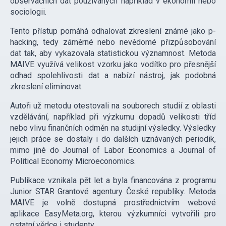
observačních dat používaných například v ekonomii nebo
sociologii.
Tento přístup pomáhá odhalovat zkreslení známé jako p-
hacking, tedy záměrné nebo nevědomé přizpůsobování
dat tak, aby vykazovala statistickou významnost. Metoda
MAIVE využívá velikost vzorku jako vodítko pro přesnější
odhad spolehlivosti dat a nabízí nástroj, jak podobná
zkreslení eliminovat.
Autoři už metodu otestovali na souborech studií z oblasti
vzdělávání, například při výzkumu dopadů velikosti tříd
nebo vlivu finančních odměn na studijní výsledky. Výsledky
jejich práce se dostaly i do dalších uznávaných periodik,
mimo jiné do Journal of Labor Economics a Journal of
Political Economy Microeconomics.
Publikace vznikala pět let a byla financována z programu
Junior STAR Grantové agentury České republiky. Metoda
MAIVE je volně dostupná prostřednictvím webové
aplikace EasyMeta.org, kterou výzkumníci vytvořili pro
ostatní vědce i studenty.