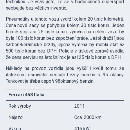
technikou. Je však jisté, že se v budoucnosti supersport
neobejde bez větších investic.
Pneumatiky u tohoto vozu vydrží kolem 20 tisíc kilometrů.
Cena nové sady se pohybuje kolem 30 tisíc korun. Jeden
tlumič stojí asi 25 tisíc korun, výměna na celém voze by
byla 100 tisíc korun bez započtení práce. Ještě dražší jsou
karbon-keramické brzdy, jejichž výměna by mohla stát až
500 tisíc korun bez DPH. Policie v tiskové zprávě uvedla,
že cena servisu na letošní rok je asi 25 tisíc korun s DPH.
Náklady na provoz vozidla jsou vyšší i kvůli tomu, že
italskému osmiválci nestačí běžný benzín s 95 oktany.
Tankovat je třeba aspoň 98oktanový benzín.
Ferrari 458 Italia
Rok výroby
2011
Nájezd
Cca. 2000 km
Výkon
416 kW