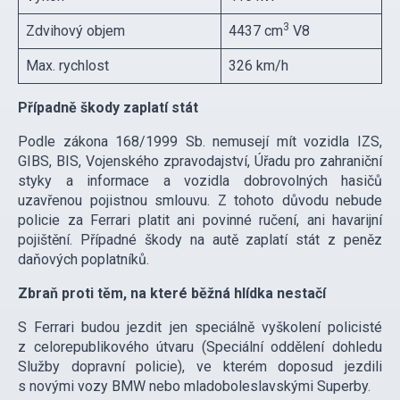
3
Zdvihový objem
4437 cm
V8
Max. rychlost
326 km/h
Případně škody zaplatí stát
Podle zákona 168/1999 Sb. nemusejí mít vozidla IZS,
GIBS, BIS, Vojenského zpravodajství, Úřadu pro zahraniční
styky a informace a vozidla dobrovolných hasičů
uzavřenou pojistnou smlouvu. Z tohoto důvodu nebude
policie za Ferrari platit ani povinné ručení, ani havarijní
pojištění. Případné škody na autě zaplatí stát z peněz
daňových poplatníků.
Zbraň proti těm, na které běžná hlídka nestačí
S Ferrari budou jezdit jen speciálně vyškolení policisté
z celorepublikového útvaru (Speciální oddělení dohledu
Služby dopravní policie), ve kterém doposud jezdili
s novými vozy BMW nebo mladoboleslavskými Superby.