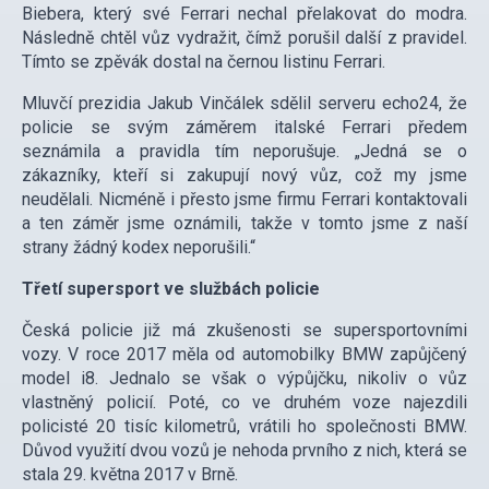
Biebera, který své Ferrari nechal přelakovat do modra.
Následně chtěl vůz vydražit, čímž porušil další z pravidel.
Tímto se zpěvák dostal na černou listinu Ferrari.
Mluvčí prezidia Jakub Vinčálek sdělil serveru echo24, že
policie se svým záměrem italské Ferrari předem
seznámila a pravidla tím neporušuje. „Jedná se o
zákazníky, kteří si zakupují nový vůz, což my jsme
neudělali. Nicméně i přesto jsme firmu Ferrari kontaktovali
a ten záměr jsme oznámili, takže v tomto jsme z naší
strany žádný kodex neporušili.“
Třetí supersport ve službách policie
Česká policie již má zkušenosti se supersportovními
vozy. V roce 2017 měla od automobilky BMW zapůjčený
model i8. Jednalo se však o výpůjčku, nikoliv o vůz
vlastněný policií. Poté, co ve druhém voze najezdili
policisté 20 tisíc kilometrů, vrátili ho společnosti BMW.
Důvod využití dvou vozů je nehoda prvního z nich, která se
stala 29. května 2017 v Brně.