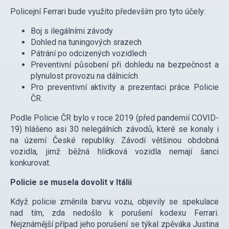
Policejní Ferrari bude využito především pro tyto účely:
Boj s ilegálními závody
Dohled na tuningových srazech
Pátrání po odcizených vozidlech
Preventivní působení při dohledu na bezpečnost a
plynulost provozu na dálnicích
Pro preventivní aktivity a prezentaci práce Policie
ČR.
Podle Policie ČR bylo v roce 2019 (před pandemií COVID-
19) hlášeno asi 30 nelegálních závodů, které se konaly i
na území České republiky. Závodí většinou obdobná
vozidla, jimž běžná hlídková vozidla nemají šanci
konkurovat.
Policie se musela dovolit v Itálii
Když policie změnila barvu vozu, objevily se spekulace
nad tím, zda nedošlo k porušení kodexu Ferrari.
Nejznámější případ jeho porušení se týkal zpěváka Justina