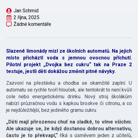
Jan Schmid
2 října, 2025
Žádné komentáře
Slazené limonády mizí ze školních automatů. Na jejich
místo přicháztí voda s jemnou ovocnou příchutí.
Pilotní projekt „Dvojka bez cukru“ tak na Praze 2
testuje, jestli děti dokážou změnit pitné návyky.
Zazvoní na přestávku a chodba se okamžitě zaplní. U
automatu se rychle tvoří hlouček, ale tentokrát to není kvůli
cole nebo energetickému drinku. Nový stroj školákům
nabízí průzračnou vodu s kapkou broskve či citronu, a co
je nejdůležitější, bez jediného gramu cukru.
„Děti mají přirozenou chuť na sladké, to víme všichni.
Ale ukazuje se, že když dostanou dobrou alternativu,
často je to překvapí,“
říká s úsměvem jeden z učitelů,