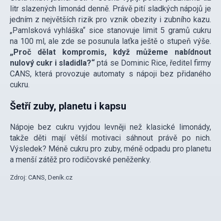
litr slazených limonád denně. Právě pití sladkých nápojů je
jedním z největších rizik pro vznik obezity i zubního kazu.
„Pamlsková vyhláška“ sice stanovuje limit 5 gramů cukru
na 100 ml, ale zde se posunula laťka ještě o stupeň výše.
„Proč dělat kompromis, když můžeme nabídnout
nulový cukr i sladidla?“
ptá se Dominic Rice, ředitel firmy
CANS, která provozuje automaty s nápoji bez přidaného
cukru.
Šetří zuby, planetu i kapsu
Nápoje bez cukru vyjdou levněji než klasické limonády,
takže děti mají větší motivaci sáhnout právě po nich.
Výsledek? Méně cukru pro zuby, méně odpadu pro planetu
a menší zátěž pro rodičovské peněženky.
Zdroj: CANS, Deník.cz