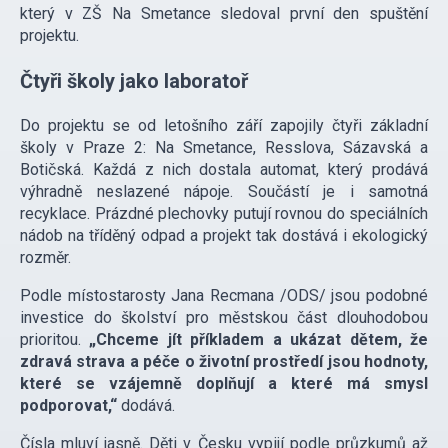
který v ZŠ Na Smetance sledoval první den spuštění
projektu.
Čtyři školy jako laboratoř
Do projektu se od letošního září zapojily čtyři základní
školy v Praze 2: Na Smetance, Resslova, Sázavská a
Botičská. Každá z nich dostala automat, který prodává
výhradně neslazené nápoje. Součástí je i samotná
recyklace. Prázdné plechovky putují rovnou do speciálních
nádob na tříděný odpad a projekt tak dostává i ekologický
rozměr.
Podle místostarosty Jana Recmana /ODS/ jsou podobné
investice do školství pro městskou část dlouhodobou
prioritou.
„Chceme jít příkladem a ukázat dětem, že
zdravá strava a péče o životní prostředí jsou hodnoty,
které se vzájemně doplňují a které má smysl
podporovat,“
dodává.
Čísla mluví jasně. Děti v Česku vypijí podle průzkumů až