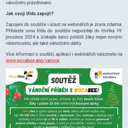
vánočními prázdninami.
Jak svoji třídu
zapoji
t
?
Zapojení do soutěže i účast na webinářích je zcela zdarma.
Přihlaste svou třídu do soutěže nejpozději do čtvrtka 19.
prosince 2024 a získejte šanci potěšit žáky nejen novými
vědomostmi, ale také vánočními dárky.
Více informací o soutěži, aplikaci i webinářích naleznete na
www.wocabee.app/vanoce
.