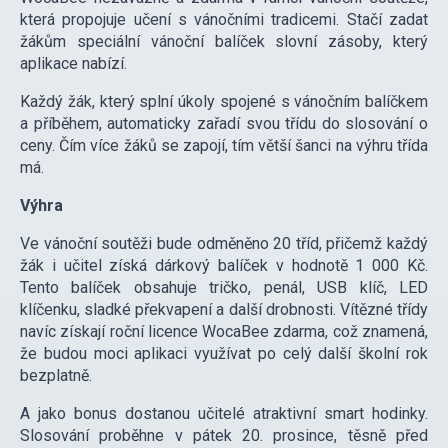
která propojuje učení s vánočními tradicemi. Stačí zadat
žákům speciální vánoční balíček slovní zásoby, který
aplikace nabízí.
Každý žák, který splní úkoly spojené s vánočním balíčkem
a příběhem, automaticky zařadí svou třídu do slosování o
ceny. Čím více žáků se zapojí, tím větší šanci na výhru třída
má.
Výhra
Ve vánoční soutěži bude odměněno 20 tříd, přičemž každý
žák i učitel získá dárkový balíček v hodnotě 1 000 Kč.
Tento balíček obsahuje tričko, penál, USB klíč, LED
klíčenku, sladké překvapení a další drobnosti. Vítězné třídy
navíc získají roční licence WocaBee zdarma, což znamená,
že budou moci aplikaci využívat po celý další školní rok
bezplatně.
A jako bonus dostanou učitelé atraktivní smart hodinky.
Slosování proběhne v pátek 20. prosince, těsně před