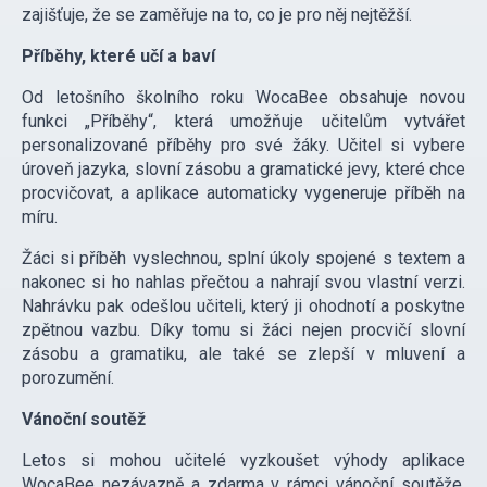
zajišťuje, že se zaměřuje na to, co je pro něj nejtěžší.
Příběhy, které učí a baví
Od letošního školního roku WocaBee obsahuje novou
funkci „Příběhy“, která umožňuje učitelům vytvářet
personalizované příběhy pro své žáky. Učitel si vybere
úroveň jazyka, slovní zásobu a gramatické jevy, které chce
procvičovat, a aplikace automaticky vygeneruje příběh na
míru.
Žáci si příběh vyslechnou, splní úkoly spojené s textem a
nakonec si ho nahlas přečtou a nahrají svou vlastní verzi.
Nahrávku pak odešlou učiteli, který ji ohodnotí a poskytne
zpětnou vazbu. Díky tomu si žáci nejen procvičí slovní
zásobu a gramatiku, ale také se zlepší v mluvení a
porozumění.
Vánoční soutěž
Letos si mohou učitelé vyzkoušet výhody aplikace
WocaBee nezávazně a zdarma v rámci vánoční soutěže,