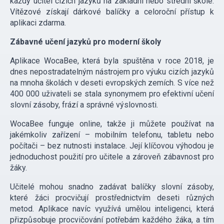
každý učitel cizích jazyků na základní nebo střední škole.
Vítězové získají dárkové balíčky a celoroční přístup k
aplikaci zdarma.
Zábavné učení jazyků pro moderní školy
Aplikace WocaBee, která byla spuštěna v roce 2018, je
dnes nepostradatelným nástrojem pro výuku cizích jazyků
na mnoha školách v deseti evropských zemích. S více než
400 000 uživateli se stala synonymem pro efektivní učení
slovní zásoby, frází a správné výslovnosti.
WocaBee funguje online, takže ji můžete používat na
jakémkoliv zařízení – mobilním telefonu, tabletu nebo
počítači – bez nutnosti instalace. Její klíčovou výhodou je
jednoduchost použití pro učitele a zároveň zábavnost pro
žáky.
Učitelé mohou snadno zadávat balíčky slovní zásoby,
které žáci procvičují prostřednictvím deseti různých
metod. Aplikace navíc využívá umělou inteligenci, která
přizpůsobuje procvičování potřebám každého žáka, a tím