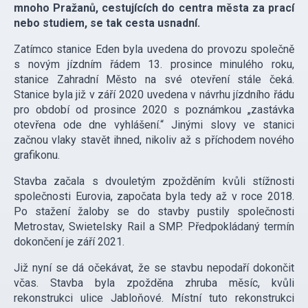
mnoho Pražanů, cestujících do centra města za prací
nebo studiem, se tak cesta usnadní.
Zatímco stanice Eden byla uvedena do provozu společně
s novým jízdním řádem 13. prosince minulého roku,
stanice Zahradní Město na své otevření stále čeká.
Stanice byla již v září 2020 uvedena v návrhu jízdního řádu
pro období od prosince 2020 s poznámkou „zastávka
otevřena ode dne vyhlášení.“ Jinými slovy ve stanici
začnou vlaky stavět ihned, nikoliv až s příchodem nového
grafikonu.
Stavba začala s dvouletým zpožděním kvůli stížnosti
společnosti Eurovia, započata byla tedy až v roce 2018.
Po stažení žaloby se do stavby pustily společnosti
Metrostav, Swietelsky Rail a SMP. Předpokládaný termín
dokončení je září 2021.
Již nyní se dá očekávat, že se stavbu nepodaří dokončit
včas. Stavba byla zpožděna zhruba měsíc, kvůli
rekonstrukci ulice Jabloňové. Místní tuto rekonstrukci