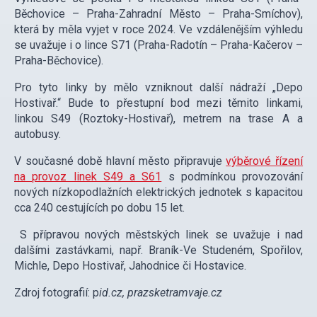
Běchovice – Praha-Zahradní Město – Praha-Smíchov),
která by měla vyjet v roce 2024. Ve vzdálenějším výhledu
se uvažuje i o lince S71 (Praha-Radotín – Praha-Kačerov –
Praha-Běchovice).
Pro tyto linky by mělo vzniknout další nádraží „Depo
Hostivař.“ Bude to přestupní bod mezi těmito linkami,
linkou S49 (Roztoky-Hostivař), metrem na trase A a
autobusy.
V současné době hlavní město připravuje
výběrové řízení
na provoz linek S49 a S61
s podmínkou provozování
nových nízkopodlažních elektrických jednotek s kapacitou
cca 240 cestujících po dobu 15 let.
S přípravou nových městských linek se uvažuje i nad
dalšími zastávkami, např. Braník-Ve Studeném, Spořilov,
Michle, Depo Hostivař, Jahodnice či Hostavice.
Zdroj fotografií: p
id.cz, prazsketramvaje.cz