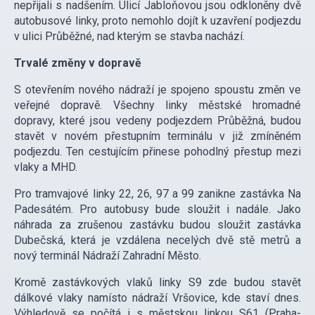
nepřijali s nadšením. Ulicí Jabloňovou jsou odkloněny dvě
autobusové linky, proto nemohlo dojít k uzavření podjezdu
v ulici Průběžné, nad kterým se stavba nachází.
Trvalé změny v dopravě
S otevřením nového nádraží je spojeno spoustu změn ve
veřejné dopravě. Všechny linky městské hromadné
dopravy, které jsou vedeny podjezdem Průběžná, budou
stavět v novém přestupním terminálu v již zmíněném
podjezdu. Ten cestujícím přinese pohodlný přestup mezi
vlaky a MHD.
Pro tramvajové linky 22, 26, 97 a 99 zanikne zastávka Na
Padesátém. Pro autobusy bude sloužit i nadále. Jako
náhrada za zrušenou zastávku budou sloužit zastávka
Dubečská, která je vzdálena necelých dvě stě metrů a
nový terminál Nádraží Zahradní Město.
Kromě zastávkových vlaků linky S9 zde budou stavět
dálkové vlaky namísto nádraží Vršovice, kde staví dnes.
Výhledově se počítá i s městskou linkou S61 (Praha-