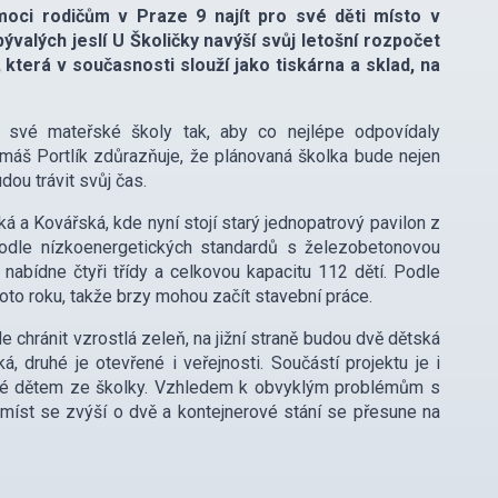
oci rodičům v Praze 9 najít pro své děti místo v
alých jeslí U Školičky navýší svůj letošní rozpočet
která v současnosti slouží jako tiskárna a sklad, na
t své mateřské školy tak, aby co nejlépe odpovídaly
áš Portlík zdůrazňuje, že plánovaná školka bude nejen
dou trávit svůj čas.
 a Kovářská, kde nyní stojí starý jednopatrový pavilon z
podle nízkoenergetických standardů s železobetonovou
nabídne čtyři třídy a celkovou kapacitu 112 dětí. Podle
oto roku, takže brzy mohou začít stavební práce.
 chránit vzrostlá zeleň, na jižní straně budou dvě dětská
, druhé je otevřené i veřejnosti. Součástí projektu je i
bené dětem ze školky. Vzhledem k obvyklým problémům s
t míst se zvýší o dvě a kontejnerové stání se přesune na