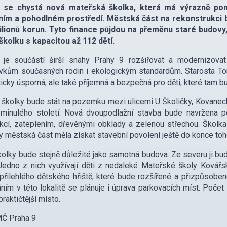
i se chystá nová mateřská školka, která má výrazně pom
ím a pohodlném prostředí. Městská část na rekonstrukci býv
ilionů korun. Tyto finance půjdou na přeměnu staré budovy, 
kolku s kapacitou až 112 dětí.
t je součástí širší snahy Prahy 9 rozšiřovat a modernizova
kům současných rodin i ekologickým standardům. Starosta Tom
icky úsporná, ale také příjemná a bezpečná pro děti, které tam bu
školky bude stát na pozemku mezi ulicemi U Školičky, Kovanecká
t minulého století. Nová dvoupodlažní stavba bude navržena 
kcí, zateplením, dřevěnými obklady a zelenou střechou. Školka 
y městská část měla získat stavební povolení ještě do konce toh
kolky bude stejně důležité jako samotná budova. Ze severu ji bude
 Jedno z nich využívají děti z nedaleké Mateřské školy Kovářská
přilehlého dětského hřiště, které bude rozšířené a přizpůso
ním v této lokalitě se plánuje i úprava parkovacích míst. Poče
praktičtější místo.
MČ Praha 9