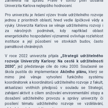
zaměřená na správu. Právě v tomto pilíři dosáhla
Univerzita Karlova nejlepšího hodnocení.
Pro univerzitu je řešení výzev trvale udržitelného rozvoje
jednou z prioritních oblastí, hned vedle špičkové vědy a
výuky. Univerzita Karlova se věnuje udržitelnému rozvoji i
za náročných podmínek, kdy například oblast
energetického hospodaření významně ovlivňuje rozlehlost
instituce a její působení ve stovkách budov, často
památkově chráněných.
V roce 2022 univerzita přijala
„Strategii udržitelného
rozvoje Univerzity Karlovy: Na cestě k udržitelnosti
2030“
, jež představuje cíle do roku 2030. Současně se
škola pustila do implementace
Akčního plánu,
který se
mimo jiné věnuje vytvoření funkčního systému
koordinátorek a koordinátorů udržitelného rozvoje z fakult,
aktualizaci vnitřních předpisů v souladu se Strategií,
zahájení aktivit s cílem snižování environmentální stopy a
dosažení udržitelného provozu a správy univerzity či
posílení tématu udržitelného rozvoje ve vzdělávání,