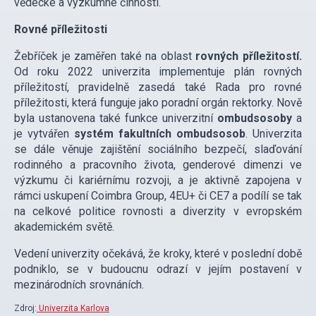
vědecké a výzkumné činnosti.
Rovné příležitosti
Žebříček je zaměřen také na oblast
rovných příležitostí.
Od roku 2022 univerzita implementuje plán rovných
příležitostí, pravidelně zasedá také Rada pro rovné
příležitosti, která funguje jako poradní orgán rektorky. Nově
byla ustanovena také funkce univerzitní
ombudsosoby
a
je vytvářen
systém fakultních ombudsosob
. Univerzita
se dále věnuje zajištění sociálního bezpečí, slaďování
rodinného a pracovního života, genderové dimenzi ve
výzkumu či kariérnímu rozvoji, a je aktivně zapojena v
rámci uskupení Coimbra Group, 4EU+ či CE7 a podílí se tak
na celkové politice rovnosti a diverzity v evropském
akademickém světě.
Vedení univerzity očekává, že kroky, které v poslední době
podniklo, se v budoucnu odrazí v jejím postavení v
mezinárodních srovnáních.
Zdroj:
Univerzita Karlova