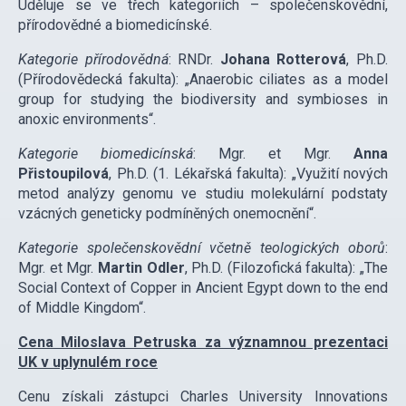
Uděluje se ve třech kategoriích – společenskovědní,
přírodovědné a biomedicínské.
Kategorie přírodovědná
: RNDr.
Johana Rotterová
, Ph.D.
(Přírodovědecká fakulta): „Anaerobic ciliates as a model
group for studying the biodiversity and symbioses in
anoxic environments“.
Kategorie biomedicínská
: Mgr. et Mgr.
Anna
Přistoupilová
, Ph.D. (1. Lékařská fakulta): „Využití nových
metod analýzy genomu ve studiu molekulární podstaty
vzácných geneticky podmíněných onemocnění“.
Kategorie společenskovědní včetně teologických oborů
:
Mgr. et Mgr.
Martin Odler
, Ph.D. (Filozofická fakulta): „The
Social Context of Copper in Ancient Egypt down to the end
of Middle Kingdom“.
Cena Miloslava Petruska za významnou prezentaci
UK v uplynulém roce
Cenu získali zástupci Charles University Innovations