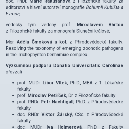
doc. PhDr.
Marie Rakušanová
z Filozofické fakulty za
editorství a hlavní autorství monografie
Bohumil Kubišta a
Evropa;
vědecký tým vedený prof.
Miroslavem Bártou
z Filozofické fakulty za monografii Sluneční králové;
Mgr.
Adéla Čmoková a kol
.
z Přírodovědecké fakulty:
Resolving the taxonomy of emerging zoonotic pathogens
in the Trichophynton benhamiae complex.
Výzkumnou podporu
Donatio Universitatis Carolinae
převzali
prof. MUDr.
Libor Vítek
, Ph.D., MBA z 1. Lékařské
fakulty
prof.
Miroslav Petříček
, Dr. z Filozofické fakulty
prof. RNDr.
Petr Nachtigall
, Ph.D. z Přírodovědecké
fakulty
doc. RNDr.
Viktor Žárský
, CSc. z Přírodovědecké
fakulty
doc. MUDr.
Iva Holmerová
, Ph.D. z Fakulty