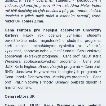
„Blahopřeji všem oceněným studentům, pedagogům a
vědeckovýzkumným pracovníkům naší Alma Mater. Velmi
mě těší úspěchy, kterých dosáhli a přeji jim mnoho dalších
úspěchů v jejich další práci a osobním rozvoji“,
uvedl
rektor UK
Tomáš Zima
.
Cena rektora pro nejlepší absolventy Univerzity
Karlovy
každý rok oceňuje vynikající studenty
bakalářského nebo magisterského studijního programu,
kteří dosáhli mimořádných výsledků ve vědecké,
výzkumné, sportovní nebo kulturní činnosti. Cenu získávají
absolventi lékařských programů – Cena prof. MUDr. Karla
Weignera, společenskovědních programů – Cena prof.
JUDr. Karla Engliše, přírodovědných programů – Cena prof.
RNDr. Jaroslava Heyrovského, teologických programů –
Cena Josefa Dobrovského, učitelských programů – Cena
prof. PhDr. Václava Příhody. Ocenění přebírají diplom a
finanční odměnu.
Cena rektora UK:
Cena prof. MUDr. Karla Weignera pro nejlepší