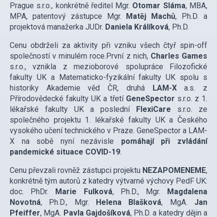
Prague s.r.o., konkrétně ředitel Mgr.
Otomar Sláma
, MBA,
MPA, patentový zástupce Mgr.
Matěj Machů
, Ph.D. a
projektová manažerka JUDr.
Daniela Králíková
, Ph.D.
Cenu obdrželi za aktivity při vzniku všech čtyř spin-off
společností v minulém roce.První z nich,
Charles Games
s.r.o., vznikla z mezioborové spolupráce Filozofické
fakulty UK a Matematicko-fyzikální fakulty UK spolu s
historiky Akademie věd ČR, druhá
LAM-X
a.s. z
Přírodovědecké fakulty UK a třetí
GeneSpector
s.r.o. z 1.
lékařské fakulty UK a poslední
FlexiCare
s.r.o. ze
společného projektu 1. lékařské fakulty UK a Českého
vysokého učení technického v Praze. GeneSpector a LAM-
X na sobě nyní nezávisle
pomáhají při zvládání
pandemické situace COVID-19
.
Cenu převzali rovněž zástupci projektu
NEZAPOMENEME
,
konkrétně tým autorů z katedry výtvarné výchovy PedF UK:
doc. PhDr.
Marie Fulková
, Ph.D., Mgr.
Magdalena
Novotná
, Ph.D., Mgr.
Helena Blašková
, MgA.
Jan
Pfeiffer
, MgA.
Pavla Gajdošíková
, Ph.D. a katedry dějin a