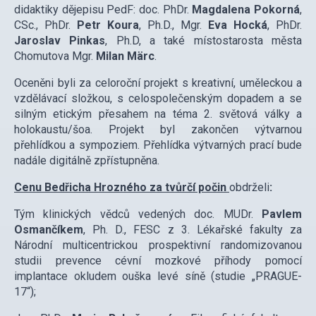
didaktiky dějepisu PedF: doc. PhDr.
Magdalena Pokorná
,
CSc., PhDr.
Petr Koura
, Ph.D., Mgr.
Eva Hocká
, PhDr.
Jaroslav Pinkas
, Ph.D, a také místostarosta města
Chomutova Mgr.
Milan Märc
.
Oceněni byli za celoroční projekt s kreativní, uměleckou a
vzdělávací složkou, s celospolečenským dopadem a se
silným etickým přesahem na téma 2. světová války a
holokaustu/šoa. Projekt byl zakončen výtvarnou
přehlídkou a sympoziem. Přehlídka výtvarných prací bude
nadále digitálně zpřístupněna.
Cenu Bedřicha Hrozného za tvůrčí počin
obdrželi
:
Tým klinických vědců vedených doc. MUDr.
Pavlem
Osmančíkem
, Ph. D., FESC z 3. Lékařské fakulty za
Národní multicentrickou prospektivní randomizovanou
studii prevence cévní mozkové příhody pomocí
implantace okludem ouška levé síně (studie „PRAGUE-
17“);