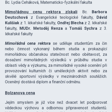
Bc. Lydia Ceháková, Matematicko-fyzikální fakulta
Mimořádnou cenu rektora získali
: Bc.
Barbora
Deutschová
z Evangelické teologické fakulty,
Dávid
Kulišiak
z 1. lékařské fakulty,
Ondřej Blecha
z 2. lékařské
fakulty,
MUDr. Metoděj Renza
a
Tomáš Sychra
z 3.
lékařské fakulty
Mimořádná cena rektora
se uděluje studentům za čin
nebo činnost vykonaný během studia a prokazující
mimořádnou občanskou statečnost nebo obětavost, za
dosažení mimořádných výsledků v průběhu studia v
oblasti vědy a výzkumu, za mimořádně vysoké ocenění při
provozování kulturních či uměleckých aktivit nebo za
skvělé sportovní výsledky v mezinárodních soutěžích.
Oceněný dostává diplom a finanční odměnu.
Bolzanova cena
Jejím smyslem je již více než dvacet let podporovat
vědeckou výchovu a odbornou připravenost studentů.