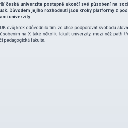
rší česká univerzita postupně ukončí své působení na sociá
usk. Důvodem jejího rozhodnutí jsou kroky platformy z posl
ami univerzity.
UK svůj krok odůvodnilo tím, že chce podporovat svobodu slova, 
sobením na X také několik fakult univerzity, mezi něž patří tře
 či pedagogická fakulta.