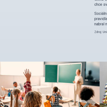
chce sv
Sociáln
pravidl
nabral 
Zdroj: Un