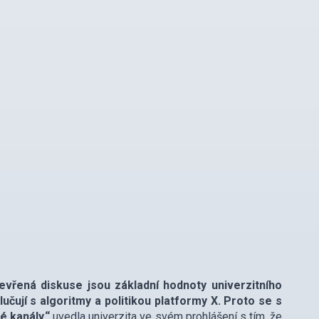
evřená diskuse jsou základní hodnoty univerzitního
učují s algoritmy a politikou platformy X. Proto se s
é kanály,“
uvedla univerzita ve svém prohlášení s tím, že