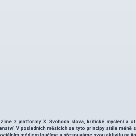
zíme z platformy X. Svoboda slova, kritické myšlení a ot
nství. V posledních měsících se tyto principy stále méně sl
sociálním médiem loučíme a přesouváme svou aktivitu na jin