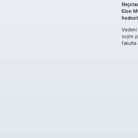
Nejsta
Elon M
hodnot
Vedení 
svým pů
fakulta