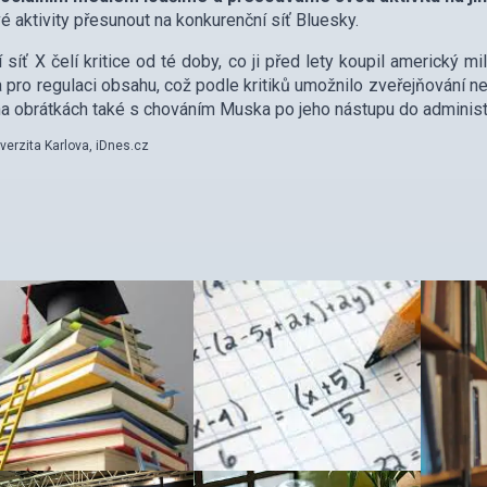
é aktivity přesunout na konkurenční síť Bluesky.
í síť X čelí kritice od té doby, co ji před lety koupil americký m
a pro regulaci obsahu, což podle kritiků umožnilo zveřejňování ne
na obrátkách také s chováním Muska po jeho nástupu do administ
iverzita Karlova, iDnes.cz