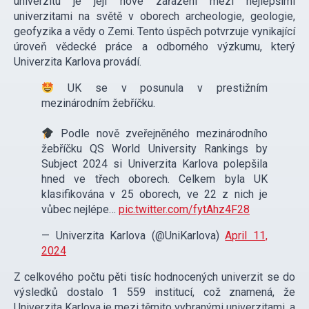
univerzitu je její nové zařazení mezi nejlepšími
univerzitami na světě v oborech archeologie, geologie,
geofyzika a vědy o Zemi. Tento úspěch potvrzuje vynikající
úroveň vědecké práce a odborného výzkumu, který
Univerzita Karlova provádí.
UK se v posunula v prestižním
mezinárodním žebříčku.
Podle nově zveřejněného mezinárodního
žebříčku QS World University Rankings by
Subject 2024 si Univerzita Karlova polepšila
hned ve třech oborech. Celkem byla UK
klasifikována v 25 oborech, ve 22 z nich je
vůbec nejlépe…
pic.twitter.com/fytAhz4F28
— Univerzita Karlova (@UniKarlova)
April 11,
2024
Z celkového počtu pěti tisíc hodnocených univerzit se do
výsledků dostalo 1 559 institucí, což znamená, že
Univerzita Karlova je mezi těmito vybranými univerzitami, a