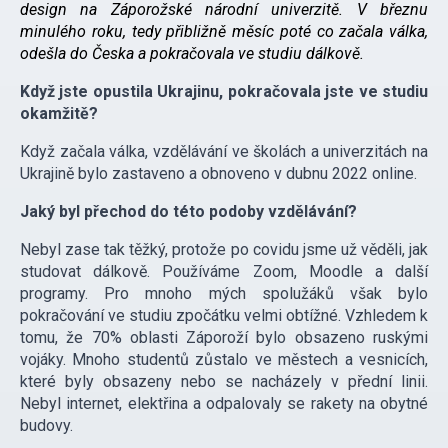
design na Záporožské národní univerzitě. V březnu
minulého roku, tedy přibližně měsíc poté co začala válka,
odešla do Česka a pokračovala ve studiu dálkově.
Když jste opustila Ukrajinu, pokračovala jste ve studiu
okamžitě?
Když začala válka, vzdělávání ve školách a univerzitách na
Ukrajině bylo zastaveno a obnoveno v dubnu 2022 online.
Jaký byl přechod do této podoby vzdělávání?
Nebyl zase tak těžký, protože po covidu jsme už věděli, jak
studovat dálkově. Používáme Zoom, Moodle a další
programy. Pro mnoho mých spolužáků však bylo
pokračování ve studiu zpočátku velmi obtížné. Vzhledem k
tomu, že 70% oblasti Záporoží bylo obsazeno ruskými
vojáky. Mnoho studentů zůstalo ve městech a vesnicích,
které byly obsazeny nebo se nacházely v přední linii.
Nebyl internet, elektřina a odpalovaly se rakety na obytné
budovy.