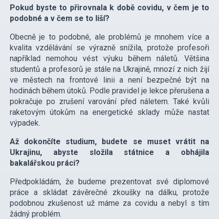
Pokud byste to přirovnala k době covidu, v čem je to
podobné a v čem se to liší?
Obecně je to podobné, ale problémů je mnohem více a
kvalita vzdělávání se výrazně snížila, protože profesoři
například nemohou vést výuku během náletů. Většina
studentů a profesorů je stále na Ukrajině, mnozí z nich žijí
ve městech na frontové linii a není bezpečné být na
hodinách během útoků. Podle pravidel je lekce přerušena a
pokračuje po zrušení varování před náletem. Také kvůli
raketovým útokům na energetické sklady může nastat
výpadek.
Až dokončíte studium, budete se muset vrátit na
Ukrajinu, abyste složila státnice a obhájila
bakalářskou práci?
Předpokládám, že budeme prezentovat své diplomové
práce a skládat závěrečné zkoušky na dálku, protože
podobnou zkušenost už máme za covidu a nebyl s tím
žádný problém.