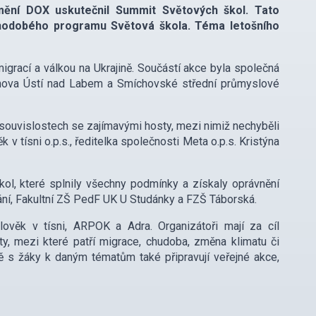
ění DOX uskutečnil Summit Světových škol. Tato
uhodobého programu Světová škola. Téma letošního
grací a válkou na Ukrajině. Součástí akce byla společná
achova Ústí nad Labem a Smíchovské střední průmyslové
h souvislostech se zajímavými hosty, mezi nimiž nechyběli
v tísni o.p.s., ředitelka společnosti Meta o.p.s. Kristýna
kol, které splnily všechny podmínky a získaly oprávnění
vání, Fakultní ZŠ PedF UK U Studánky a FZŠ Táborská.
ověk v tísni, ARPOK a Adra. Organizátoři mají za cíl
, mezi které patří migrace, chudoba, změna klimatu či
ně s žáky k daným tématům také připravují veřejné akce,