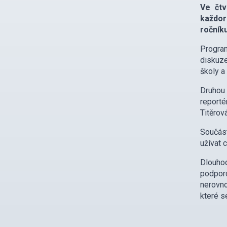
Ve čtv
každor
ročník
Program
diskuze
školy a
Druhou 
reporté
Titěrov
Součást
užívat 
Dlouho
podporo
nerovno
které se