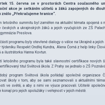
rtek 15. června se v prostorách Centra současného um
oční akce je setkáním učitelů a žáků zapojených do dlo
u znělo „Překračujeme hranice“.
 letošního summitu byl zaměřen na aktuální témata spojená s mi
 českých a ukrajinských žáků a jejich vyučujících ze ZŠ Pal
 gymnázia Preslova.
částí programu byly otevřené dialogy o válce na Ukrajině a jejíc
r týdeníku Respekt Ondřej Kundra, Alena Čorná z help linky Člověk 
á a ilustrátorka Hanna Kovtun.
í letošního programu byla také slavnostní certifikace nových š
certifikovaný titul Světová škola. Z Prahy se jednalo o ZŠ Pozná
dobý program Světová škola pořádají společně organizace Čl
vat školy v tom, aby se sami seznamovali s aktuálními tématy
sti ve světě, a aby s nimi ve výuce pracovali. Učitelé společ
 konají pro jejich spolužáky i veřejnost v jejich městě.